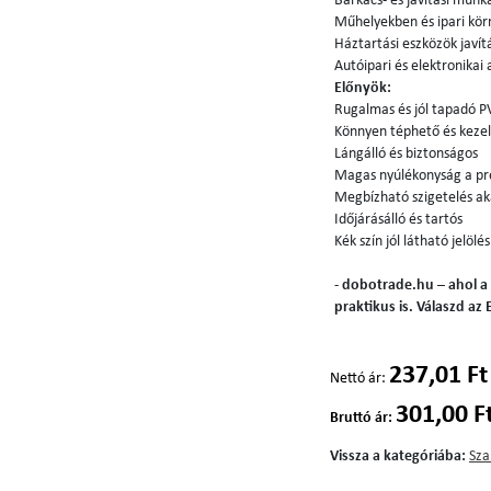
Barkács- és javítási munk
Műhelyekben és ipari kör
Háztartási eszközök javít
Autóipari és elektronikai
Előnyök:
Rugalmas és jól tapadó 
Könnyen téphető és keze
Lángálló és biztonságos
Magas nyúlékonyság a pre
Megbízható szigetelés ak
Időjárásálló és tartós
Kék szín jól látható jelölé
-
dobotrade.hu – ahol a
praktikus is. Válaszd az
237,01 Ft
Nettó ár:
301,00 F
Bruttó ár:
Vissza a kategóriába:
Sza