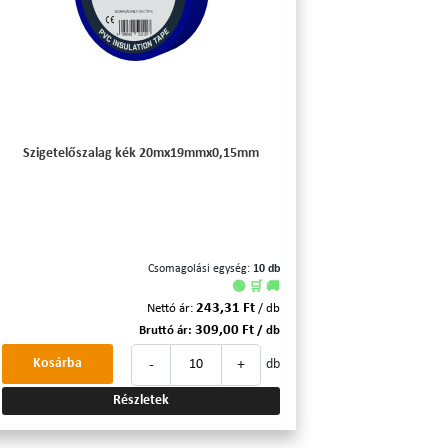
Szigetelőszalag kék 20mx19mmx0,15mm
Csomagolási egység:
10 db
🟢 🛒 🚚
243,31 Ft
Nettó ár:
/ db
309,00 Ft
Bruttó ár:
/ db
-
+
Kosárba
db
Részletek