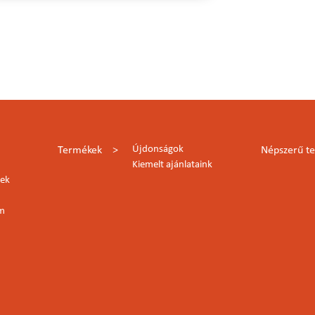
Újdonságok
Termékek
Népszerű t
Kiemelt ajánlataink
lek
rm