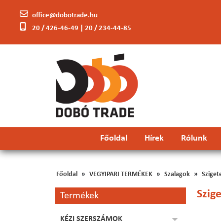
office@dobotrade.hu
20 / 426-46-49 | 20 / 234-44-85
Főoldal
Hírek
Rólunk
Főoldal
VEGYIPARI TERMÉKEK
Szalagok
Sziget
Szig
Termékek
KÉZI SZERSZÁMOK