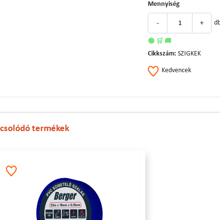
Mennyiség
-
+
d
🟢 🛒 🚚
Cikkszám:
SZIGKEK
Kedvencek
csolódó termékek