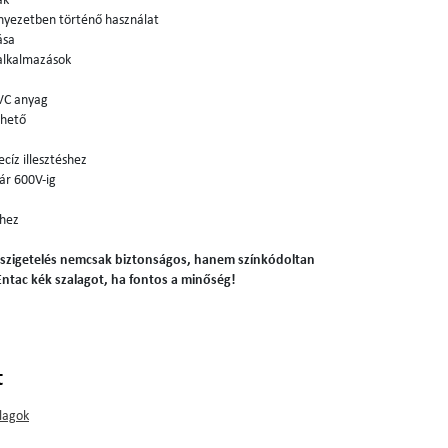
ák
nyezetben történő használat
ása
 alkalmazások
PVC anyag
lhető
cíz illesztéshez
ár 600V-ig
shez
 szigetelés nemcsak biztonságos, hanem színkódoltan
 Entac kék szalagot, ha fontos a minőség!
t
lagok