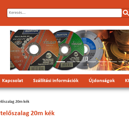
Előző
Kapcsolat
Szállítási információk
Újdonságok
K
előszalag 20m kék
etelőszalag 20m kék