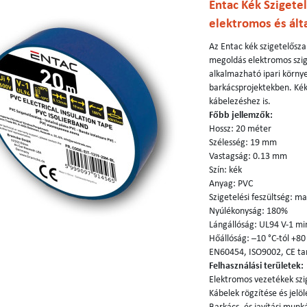
Entac Kék Szigete
elektromos és ált
Az Entac kék szigetelősz
megoldás elektromos szige
alkalmazható ipari körn
barkácsprojektekben. Kék s
kábelezéshez is.
Főbb jellemzők:
Hossz: 20 méter
Szélesség: 19 mm
Vastagság: 0.13 mm
Szín: kék
Anyag: PVC
Szigetelési feszültség: m
Nyúlékonyság: 180%
Lángállóság: UL94 V-1 mi
Hőállóság: –10 °C-tól +80 
EN60454, ISO9002, CE ta
Felhasználási területek:
Elektromos vezetékek szi
Kábelek rögzítése és jelöl