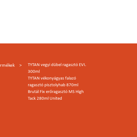
TYTAN vegyi dübel ragasztó EVI.
ermékek
300ml
TYTAN vékonyágyas falazó
ragasztó pisztolyhab 870ml
Brutál Fix erőragasztó MS High
Tack 280ml United