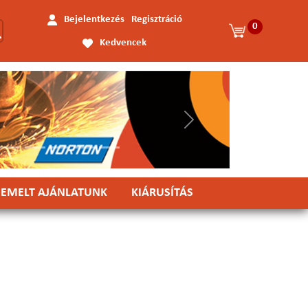
Bejelentkezés
Regisztráció
0
Kedvencek
Következő
IEMELT AJÁNLATUNK
KIÁRUSÍTÁS