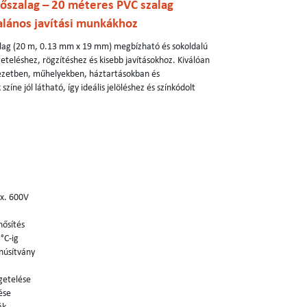
lőszalag – 20 méteres PVC szalag
alános javítási munkákhoz
alag (20 m, 0.13 mm x 19 mm) megbízható és sokoldalú
teléshez, rögzítéshez és kisebb javításokhoz. Kiválóan
yezetben, műhelyekben, háztartásokban és
zíne jól látható, így ideális jelöléshez és színkódolt
ax. 600V
nősítés
°C-ig
núsítvány
getelése
ése