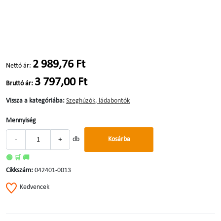
2 989,76 Ft
Nettó ár:
3 797,00 Ft
Bruttó ár:
Vissza a kategóriába:
Szeghúzók, ládabontók
Mennyiség
-
+
db
Kosárba
🟢 🛒 🚚
Cikkszám:
042401-0013
Kedvencek