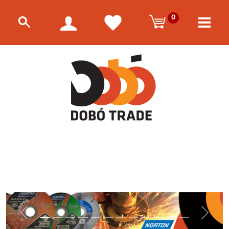
0
Előző
Követke