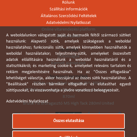
Rólunk
Szállítási információk
Általános Szerződési Feltételek
Adatvédelmi Nyilatkozat
Online vitarendezési platform
A weboldalunkon válogatott saját és harmadik féltől származó sütiket
Online elállás
használunk: Alapvető sütik, amelyek szükségesek a weboldal
használatához; funkcionális sütik, amelyek könnyebben használhatók a
Termékek
weboldal használatakor; teljesítmény-sütik, amelyeket összesített
Újdonságok
adatok előállítására használunk a weboldal használatáról és a
Kiemelt ajánlataink
statisztikákról; és marketing cookie-k, amelyeket releváns tartalom és
reklám megjelenítésére használnak. Ha az "Összes elfogadása"
Népszerű termékek
lehetőséget választja, akkor hozzájárul az összes sütik használatához. A
TYTAN vegyi dübel ragasztó EVI. 300ml
"Beállítások" részben bármikor elfogadhat és elutasíthat egyedi
TYTAN vékonyágyas falazó ragasztó pisztolyhab
sütitípusokat, és visszavonhatja a jövőre vonatkozó beleegyezését.
870ml
Adatvédelmi Nyilatkozat
Brutál Fix erőragasztó MS High Tack 280ml United
Összes elutasítása
Árukereső.hu