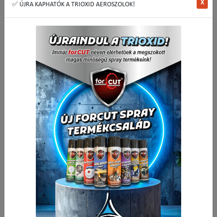
X
✅ ÚJRA KAPHATÓK A TRIOXID AEROSZOLOK!
Spid drótkefe 250mm acél piros
• Univerzálisan alkalmazhatóak valamennyi könnyű tisztítási és
rozsdátlanítási munkához
• A SPID kefék kiválóak a nehezen hozzáférhető sarkok, íves felületek
tisztításához
• Acél, végén 45°-ig hajlított, 1 sorban 110mm hosszan rögzítő sínbe
fogott szálak
336,22 Ft
Nettó ár:
427,00 Ft
Bruttó ár:
Vissza a kategóriába:
Drótkefe
Mennyiség