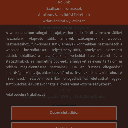
Rólunk
Szállítási információk
Általános Szerződési Feltételek
Adatvédelmi Nyilatkozat
Online vitarendezési platform
A weboldalunkon válogatott saját és harmadik féltől származó sütiket
Online elállás
használunk: Alapvető sütik, amelyek szükségesek a weboldal
használatához; funkcionális sütik, amelyek könnyebben használhatók a
Termékek
weboldal használatakor; teljesítmény-sütik, amelyeket összesített
Újdonságok
adatok előállítására használunk a weboldal használatáról és a
Kiemelt ajánlataink
statisztikákról; és marketing cookie-k, amelyeket releváns tartalom és
reklám megjelenítésére használnak. Ha az "Összes elfogadása"
Népszerű termékek
lehetőséget választja, akkor hozzájárul az összes sütik használatához. A
TYTAN vegyi dübel ragasztó EVI. 300ml
"Beállítások" részben bármikor elfogadhat és elutasíthat egyedi
TYTAN vékonyágyas falazó ragasztó pisztolyhab
sütitípusokat, és visszavonhatja a jövőre vonatkozó beleegyezését.
870ml
Adatvédelmi Nyilatkozat
Brutál Fix erőragasztó MS High Tack 280ml United
Összes elutasítása
Árukereső.hu