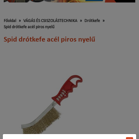
Főoldal
VÁGÁS ÉS CSISZOLÁSTECHNIKA
Drótkefe
Spid drótkefe acél piros nyelű
Spid drótkefe acél piros nyelű