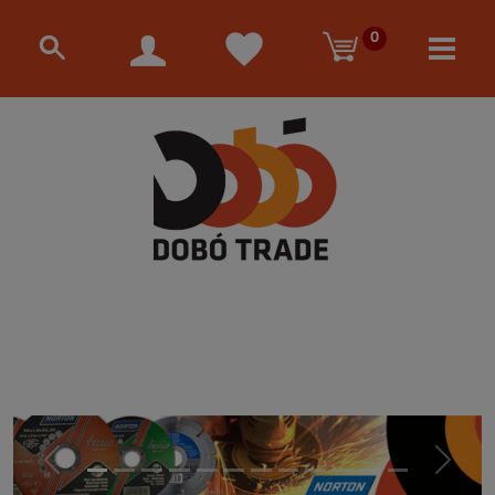
0
Előző
Követke