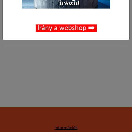
-
+
db
Kosárba
🟢 🛒 🚚
Cikkszám:
011206-0005
Irány a webshop ➡️
Kedvencek
Információk