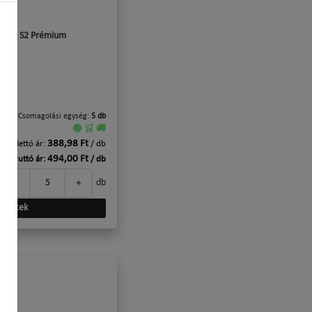
Z2x90 S2 Prémium
Csomagolási egység:
5 db
🟢 🛒 🚚
388,98 Ft
Nettó ár:
/ db
494,00 Ft
Bruttó ár:
/ db
-
+
db
szletek