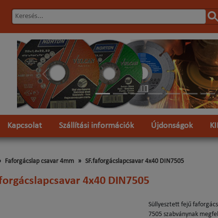
Előző
Kapcsolat
Szállítási információk
Újdonságok
K
Faforgácslap csavar 4mm
SF.faforgácslapcsavar 4x40 DIN7505
aforgácslapcsavar 4x40 DIN7505
S
üllyesztett fejű faforgá
7505 szabványnak megfe