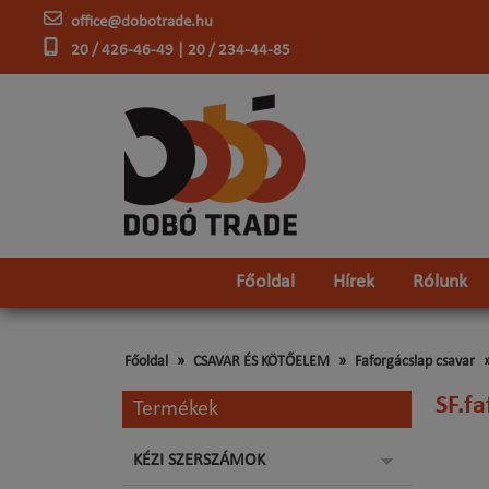
office@dobotrade.hu
20 / 426-46-49 | 20 / 234-44-85
Főoldal
Hírek
Rólunk
Főoldal
CSAVAR ÉS KÖTŐELEM
Faforgácslap csavar
SF.f
Termékek
KÉZI SZERSZÁMOK