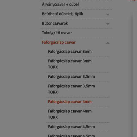
Állványcsavar + dűbel
Beüthető dűbelek, tiplik
Bútor csavarok
Tokrögzítő csavar
Faforgácslap csavar
Faforgácslap csavar 3mm
Faforgácslap csavar 3mm
TORX
Faforgácslap csavar 3,5mm
Faforgácslap csavar 3,5mm
TORX
Faforgácslap csavar 4mm
Faforgácslap csavar 4mm
TORX
Faforgácslap csavar 4,5mm
Faforgácslap csavar 4,5mm