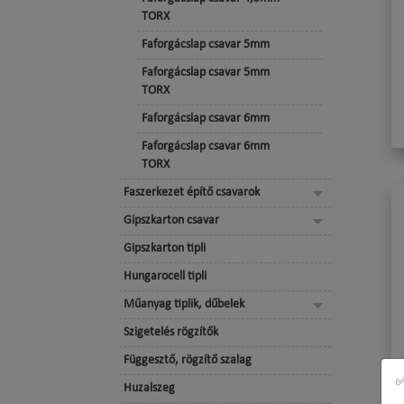
TORX
Faforgácslap csavar 5mm
Faforgácslap csavar 5mm
TORX
Faforgácslap csavar 6mm
Faforgácslap csavar 6mm
TORX
Faszerkezet építő csavarok
Gipszkarton csavar
Gipszkarton tipli
Hungarocell tipli
Műanyag tiplik, dűbelek
Szigetelés rögzítők
Függesztő, rögzítő szalag
✅
Huzalszeg