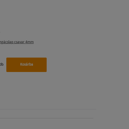
rgácslap csavar 4mm
db
Kosárba