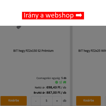
Irány a webshop ➡️
BIT hegy PZ2x150 S2 Prémium
BIT hegy PZ2x25 WI
Csomagolási egység:
5 db
🟢 🛒 🚚
698,43 Ft
Nettó ár:
/ db
887,00 Ft
Bruttó ár:
/ db
-
+
Kosárba
Kosárba
db