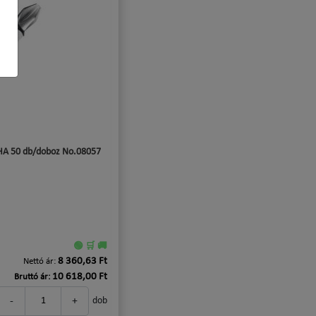
HA 50 db/doboz No.08057
🟢 🛒 🚚
8 360,63 Ft
Nettó ár:
10 618,00 Ft
Bruttó ár:
-
+
dob