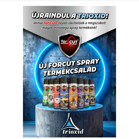
BIT hegy PZ2x75 S2 Prémium
BIT hegy P
Csomagolási egység:
5 db
🟢 🛒 🚚
325,98 Ft
Nettó ár:
/ db
414,00 Ft
Bruttó ár:
/ db
-
+
Kosárba
Kosárba
db
Részletek
Ré