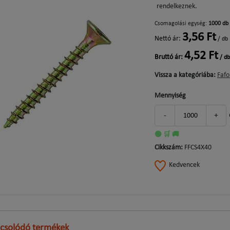
rendelkeznek.
Csomagolási egység:
1000 db
3,56 Ft
Nettó ár:
/ db
4,52 Ft
Bruttó ár:
/ db
Vissza a kategóriába:
Fafo
Mennyiség
-
+
🟢 🛒 🚚
Cikkszám:
FFCS4X40
Kedvencek
csolódó termékek