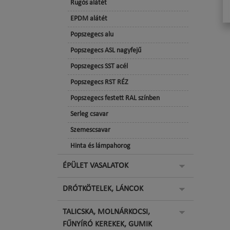
Rugós alátét
EPDM alátét
Popszegecs alu
Popszegecs ASL nagyfejű
Popszegecs SST acél
Popszegecs RST RÉZ
Popszegecs festett RAL színben
Serleg csavar
Szemescsavar
Hinta és lámpahorog
ÉPÜLET VASALATOK
DRÓTKÖTELEK, LÁNCOK
TALICSKA, MOLNÁRKOCSI,
FŰNYÍRÓ KEREKEK, GUMIK