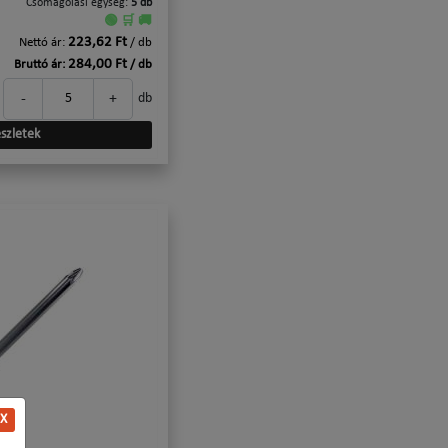
Csomagolási egység:
5 db
🟢 🛒 🚚
223,62 Ft
Nettó ár:
/ db
284,00 Ft
Bruttó ár:
/ db
-
+
db
szletek
X