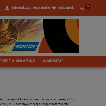
0
Bejelentkezés
Regisztráció
Kedvencek
Következő
IEMELT AJÁNLATUNK
KIÁRUSÍTÁS
cslap csavarjaink kiváló minőségű taiwani termékek,
a DIN
lelőek,
PZ 2 horonnyal és sárga horganyzott felülettel