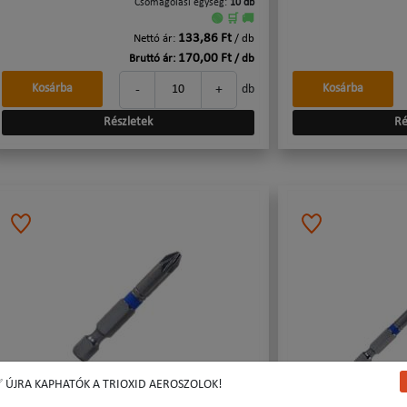
Csomagolási egység:
10 db
🟢 🛒 🚚
133,86 Ft
Nettó ár:
/ db
170,00 Ft
Bruttó ár:
/ db
-
+
Kosárba
Kosárba
db
Részletek
Ré
 ÚJRA KAPHATÓK A TRIOXID AEROSZOLOK!