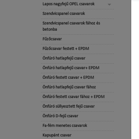
Lapos nagyfejű OPEL csavarok
Szendvicspanel csavarok
Szendvicspanel csavarok fához és
betonba
Fűzőcsavar
Fűzőcsavar festett + EPDM
Önfúró hatlapfejű csavar
Önfúró hatlapfejű csavar+ EPDM
Önfúró festett csavar + EPDM
Önfúró hatlapfejű csavar fához
Önfúró festett csavar fához + EPDM
Önfúró süllyesztett fejű csavar
Önfúró D-fejű csavar
Fa-fém menetes csavarok
Kapupánt csavar