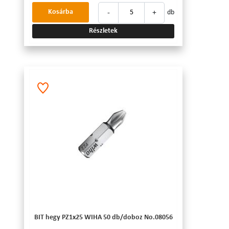
-
+
Kosárba
db
Részletek
BIT hegy PZ1x25 WIHA 50 db/doboz No.08056