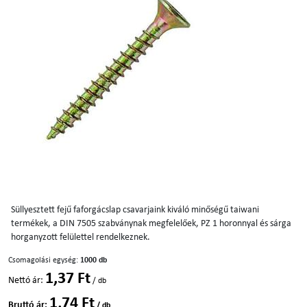
S
üllyesztett fejű faforgácslap csavarjaink kiváló minőségű taiwani
termékek,
a DIN 7505 szabványnak megfelelőek,
PZ 1 horonnyal és sárga
horganyzott felülettel rendelkeznek.
Csomagolási egység:
1000 db
1,37 Ft
Nettó ár:
/ db
1,74 Ft
Bruttó ár:
/ db