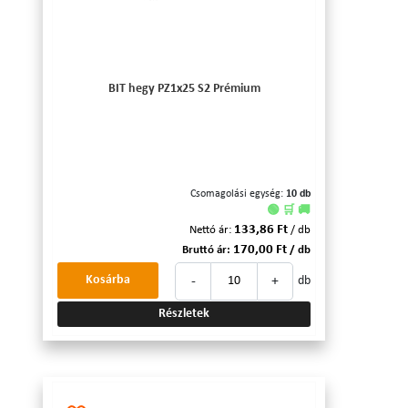
BIT hegy PZ1x25 S2 Prémium
Csomagolási egység:
10 db
🟢 🛒 🚚
133,86 Ft
Nettó ár:
/ db
170,00 Ft
Bruttó ár:
/ db
-
+
Kosárba
db
Részletek