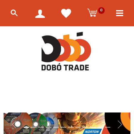
0
Előző
Követk