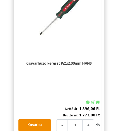
Csavarhúzó kereszt PZ1x100mm HANS
🟢 🛒 🚚
1 396,06 Ft
Nettó ár:
1 773,00 Ft
Bruttó ár:
-
+
Kosárba
db