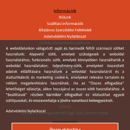
Információk
Rólunk
Szállítási információk
Általános Szerződési Feltételek
Adatvédelmi Nyilatkozat
Online vitarendezési platform
A weboldalunkon válogatott saját és harmadik féltől származó sütiket
Online elállás
használunk: Alapvető sütik, amelyek szükségesek a weboldal
használatához; funkcionális sütik, amelyek könnyebben használhatók a
Termékek
weboldal használatakor; teljesítmény-sütik, amelyeket összesített
Újdonságok
adatok előállítására használunk a weboldal használatáról és a
Kiemelt ajánlataink
statisztikákról; és marketing cookie-k, amelyeket releváns tartalom és
reklám megjelenítésére használnak. Ha az "Összes elfogadása"
Népszerű termékek
lehetőséget választja, akkor hozzájárul az összes sütik használatához. A
TYTAN vegyi dübel ragasztó EVI. 300ml
"Beállítások" részben bármikor elfogadhat és elutasíthat egyedi
TYTAN vékonyágyas falazó ragasztó pisztolyhab
sütitípusokat, és visszavonhatja a jövőre vonatkozó beleegyezését.
870ml
Adatvédelmi Nyilatkozat
Brutál Fix erőragasztó MS High Tack 280ml United
Összes elutasítása