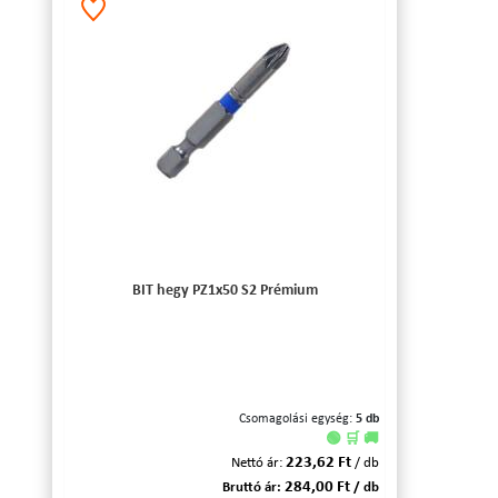
BIT hegy PZ1x50 S2 Prémium
Csomagolási egység:
5 db
🟢 🛒 🚚
223,62 Ft
Nettó ár:
/ db
284,00 Ft
Bruttó ár:
/ db