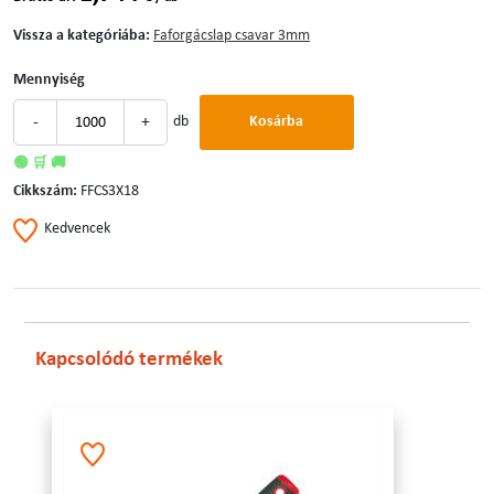
Vissza a kategóriába:
Faforgácslap csavar 3mm
Mennyiség
-
+
db
Kosárba
🟢 🛒 🚚
Cikkszám:
FFCS3X18
Kedvencek
Kapcsolódó termékek