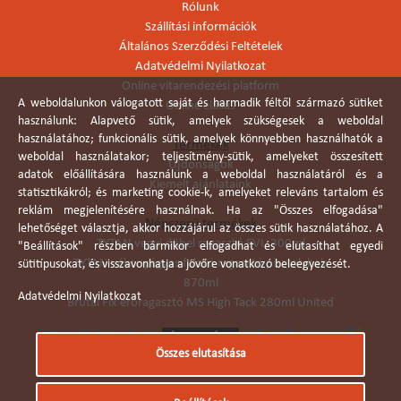
Rólunk
Szállítási információk
Általános Szerződési Feltételek
Adatvédelmi Nyilatkozat
Online vitarendezési platform
A weboldalunkon válogatott saját és harmadik féltől származó sütiket
Online elállás
használunk: Alapvető sütik, amelyek szükségesek a weboldal
használatához; funkcionális sütik, amelyek könnyebben használhatók a
Termékek
weboldal használatakor; teljesítmény-sütik, amelyeket összesített
Újdonságok
adatok előállítására használunk a weboldal használatáról és a
Kiemelt ajánlataink
statisztikákról; és marketing cookie-k, amelyeket releváns tartalom és
reklám megjelenítésére használnak. Ha az "Összes elfogadása"
Népszerű termékek
lehetőséget választja, akkor hozzájárul az összes sütik használatához. A
TYTAN vegyi dübel ragasztó EVI. 300ml
"Beállítások" részben bármikor elfogadhat és elutasíthat egyedi
TYTAN vékonyágyas falazó ragasztó pisztolyhab
sütitípusokat, és visszavonhatja a jövőre vonatkozó beleegyezését.
870ml
Adatvédelmi Nyilatkozat
Brutál Fix erőragasztó MS High Tack 280ml United
Összes elutasítása
Árukereső.hu