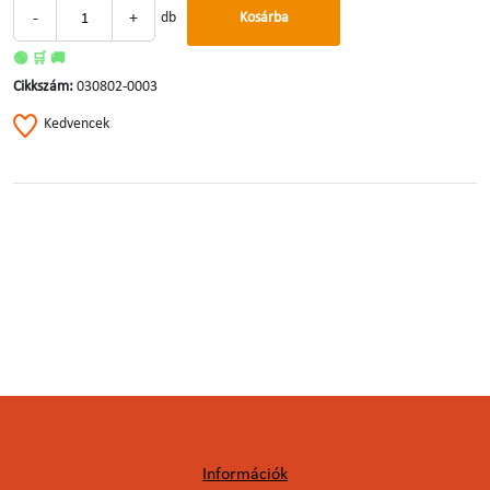
-
+
db
Kosárba
🟢 🛒 🚚
Cikkszám:
030802-0003
Kedvencek
Információk