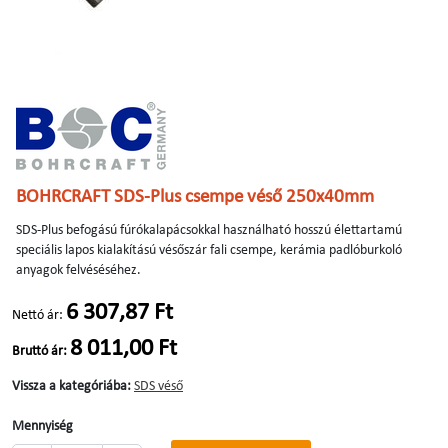
BOHRCRAFT SDS-Plus csempe véső 250x40mm
SDS-Plus befogású fúrókalapácsokkal használható hosszú élettartamú
speciális lapos kialakítású vésőszár fali csempe, kerámia padlóburkoló
anyagok felvéséséhez.
6 307,87 Ft
Nettó ár:
8 011,00 Ft
Bruttó ár:
Vissza a kategóriába:
SDS véső
Mennyiség