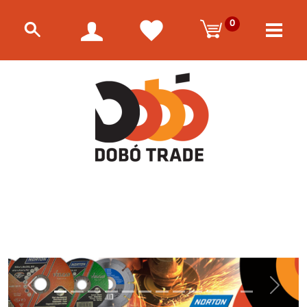
0
Előző
Követke