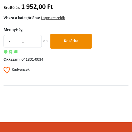
1 952,00 Ft
Bruttó ár:
Vissza a kategóriába:
Lapos reszelők
Mennyiség
-
+
db
Kosárba
🟢 🛒 🚚
Cikkszám:
041801-0034
Kedvencek