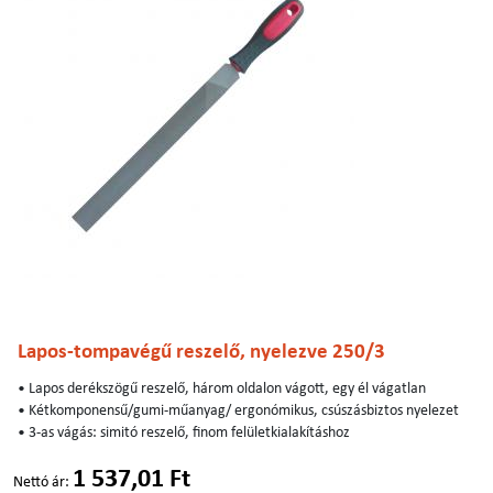
Lapos-tompavégű reszelő, nyelezve 250/3
• Lapos derékszögű reszelő, három oldalon vágott, egy él vágatlan
• Kétkomponensű/gumi-műanyag/ ergonómikus, csúszásbiztos nyelezet
• 3-as vágás: simitó reszelő, finom felületkialakításhoz
1 537,01 Ft
Nettó ár: