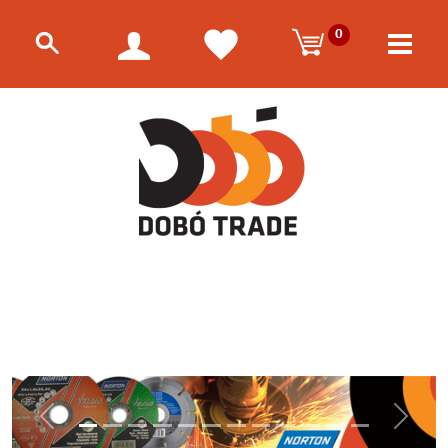
0
Előző
Követk