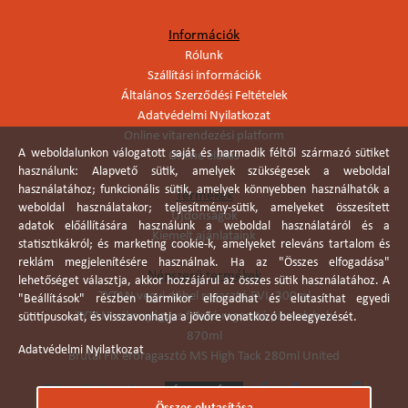
Információk
Rólunk
Szállítási információk
Általános Szerződési Feltételek
Adatvédelmi Nyilatkozat
Online vitarendezési platform
A weboldalunkon válogatott saját és harmadik féltől származó sütiket
Online elállás
használunk: Alapvető sütik, amelyek szükségesek a weboldal
használatához; funkcionális sütik, amelyek könnyebben használhatók a
Termékek
weboldal használatakor; teljesítmény-sütik, amelyeket összesített
Újdonságok
adatok előállítására használunk a weboldal használatáról és a
Kiemelt ajánlataink
statisztikákról; és marketing cookie-k, amelyeket releváns tartalom és
reklám megjelenítésére használnak. Ha az "Összes elfogadása"
Népszerű termékek
lehetőséget választja, akkor hozzájárul az összes sütik használatához. A
TYTAN vegyi dübel ragasztó EVI. 300ml
"Beállítások" részben bármikor elfogadhat és elutasíthat egyedi
TYTAN vékonyágyas falazó ragasztó pisztolyhab
sütitípusokat, és visszavonhatja a jövőre vonatkozó beleegyezését.
870ml
Adatvédelmi Nyilatkozat
Brutál Fix erőragasztó MS High Tack 280ml United