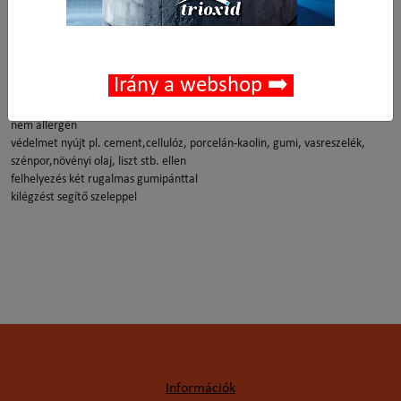
Leírás
Irány a webshop ➡️
konusz forma aluminium orrcsipesszel
kényelmes felfekvést segítő szivacs csík
nem allergén
védelmet nyújt pl. cement,cellulóz, porcelán-kaolin, gumi, vasreszelék,
szénpor,növényi olaj, liszt stb. ellen
felhelyezés két rugalmas gumipánttal
kilégzést segítő szeleppel
Információk