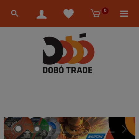
0
Előző
Követke