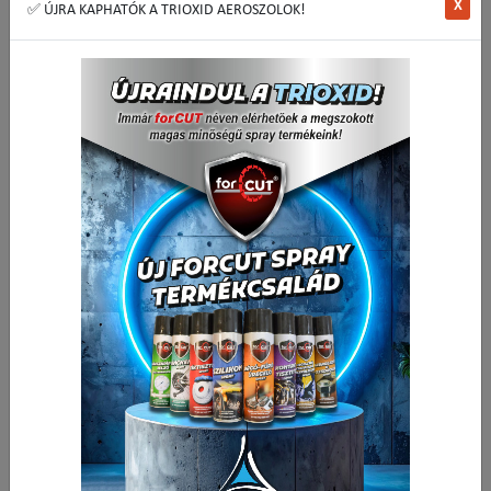
X
✅ ÚJRA KAPHATÓK A TRIOXID AEROSZOLOK!
SupAir FFP1SL 23106 inert porok és nem veszélyes szilárd és folyékony
részecskék elleni védőmaszk kilégzést segítő szelepes változatban.
3 705,51 Ft
Nettó ár:
4 706,00 Ft
Bruttó ár:
Vissza a kategóriába:
Légzésvédők, pormaszkok
Mennyiség
-
+
dob
Kosárba
🟢 🛒 🚚
Cikkszám:
23106
Kedvencek