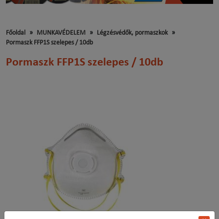
Főoldal
MUNKAVÉDELEM
Légzésvédők, pormaszkok
Pormaszk FFP1S szelepes / 10db
Pormaszk FFP1S szelepes / 10db