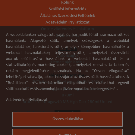
Rólunk
Szállítási információk
Általános Szerződési Feltételek
Adatvédelmi Nyilatkozat
Online vitarendezési platform
A weboldalunkon válogatott saját és harmadik féltől származó sütiket
Online elállás
használunk: Alapvető sütik, amelyek szükségesek a weboldal
használatához; funkcionális sütik, amelyek könnyebben használhatók a
Termékek
weboldal használatakor; teljesítmény-sütik, amelyeket összesített
Újdonságok
adatok előállítására használunk a weboldal használatáról és a
Kiemelt ajánlataink
statisztikákról; és marketing cookie-k, amelyeket releváns tartalom és
reklám megjelenítésére használnak. Ha az "Összes elfogadása"
Népszerű termékek
lehetőséget választja, akkor hozzájárul az összes sütik használatához. A
TYTAN vegyi dübel ragasztó EVI. 300ml
"Beállítások" részben bármikor elfogadhat és elutasíthat egyedi
TYTAN vékonyágyas falazó ragasztó pisztolyhab
sütitípusokat, és visszavonhatja a jövőre vonatkozó beleegyezését.
870ml
Adatvédelmi Nyilatkozat
Brutál Fix erőragasztó MS High Tack 280ml United
Összes elutasítása
Árukereső.hu