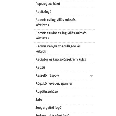
Popszegecs húzó
Rabitzfogó
Racsnis csillag-villás kulcs és
készletek
Racsnis csuklós csillag-villás kulcs és
készletek
Racsnis irányváltós csillag-villás
kulcsok
Radiátor és kapcsolószekrény kulcs
Rajztű
Reszelő, ráspoly
Rögzítő heveder, spanifer
Rugóösszehúzó
Satu
Seegergyűrű fogó
Sodrony, drótvágó fogó