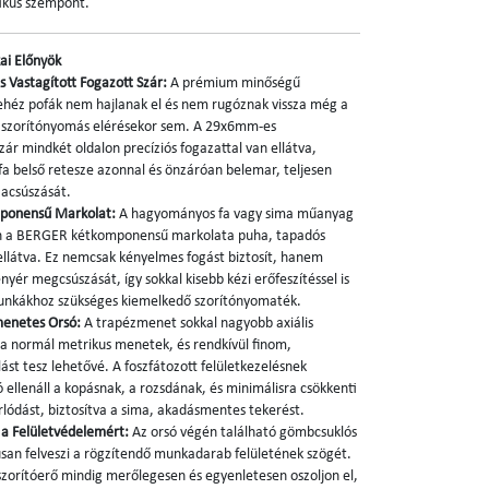
ikus szempont.
ai Előnyök
s Vastagított Fogazott Szár:
A prémium minőségű
ehéz pofák nem hajlanak el és nem rugóznak vissza még a
s szorítónyomás elérésekor sem. A 29x6mm-es
ár mindkét oldalon precíziós fogazattal van ellátva,
 belső retesze azonnal és önzáróan belemar, teljesen
szacsúszását.
ponensű Markolat:
A hagyományos fa vagy sima műanyag
en a BERGER kétkomponensű markolata puha, tapadós
llátva. Ez nemcsak kényelmes fogást biztosít, hanem
ér megcsúszását, így sokkal kisebb kézi erőfeszítéssel is
munkákhoz szükséges kiemelkedő szorítónyomaték.
menetes Orsó:
A trapézmenet sokkal nagyobb axiális
t a normál metrikus menetek, és rendkívül finom,
ást tesz lehetővé. A foszfátozott felületkezelésnek
 ellenáll a kopásnak, a rozsdának, és minimálisra csökkenti
rlódást, biztosítva a sima, akadásmentes tekerést.
 a Felületvédelemért:
Az orsó végén található gömbcsuklós
usan felveszi a rögzítendő munkadarab felületének szögét.
 szorítóerő mindig merőlegesen és egyenletesen oszoljon el,