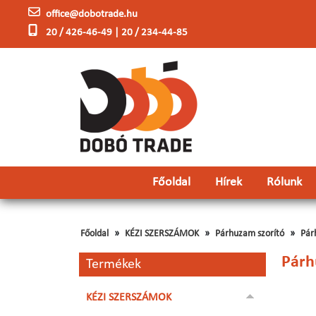
office@dobotrade.hu
20 / 426-46-49 | 20 / 234-44-85
Főoldal
Hírek
Rólunk
Főoldal
KÉZI SZERSZÁMOK
Párhuzam szorító
Pár
Párh
Termékek
KÉZI SZERSZÁMOK