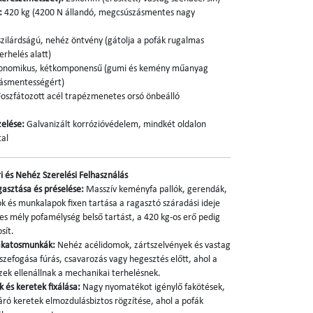
:
420 kg (4200 N állandó, megcsúszásmentes nagy
zilárdságú, nehéz öntvény (gátolja a pofák rugalmas
rhelés alatt)
onomikus, kétkomponensű (gumi és kemény műanyag
zásmentességért)
oszfátozott acél trapézmenetes orsó önbeálló
zelése:
Galvanizált korrózióvédelem, mindkét oldalon
tal
ri és Nehéz Szerelési Felhasználás
asztása és préselése:
Masszív keményfa pallók, gerendák,
k és munkalapok fixen tartása a ragasztó száradási ideje
es mély pofamélység belső tartást, a 420 kg-os erő pedig
sít.
akatosmunkák:
Nehéz acélidomok, zártszelvények és vastag
szefogása fúrás, csavarozás vagy hegesztés előtt, ahol a
zek ellenállnak a mechanikai terhelésnek.
 és keretek fixálása:
Nagy nyomatékot igénylő fakötések,
áró keretek elmozdulásbiztos rögzítése, ahol a pofák