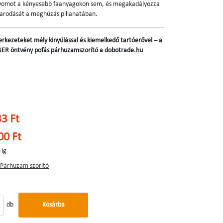
yomot a kényesebb faanyagokon sem, és megakadályozza
varodását a meghúzás pillanatában.
erkezeteket mély kinyúlással és kiemelkedő tartóerővel – a
R öntvény pofás párhuzamszorító a dobotrade.hu
33 Ft
00 Ft
-ig
Párhuzam szorító
db
Kosárba