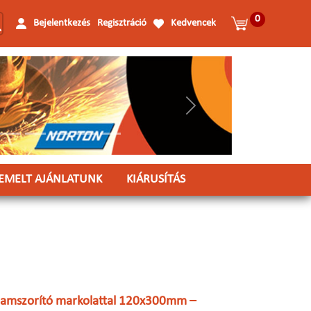
0
Bejelentkezés
Regisztráció
Kedvencek
Következő
IEMELT AJÁNLATUNK
KIÁRUSÍTÁS
amszorító markolattal 120x300mm –