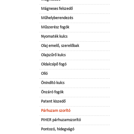
Mágneses felszedő
Műhelyberendezés
Műszerész fogók
Nyomaték kulcs
Olaj emelő, szerelőbak
Olajszűrő kulcs
Oldalcsípő fogó
Olló
Önindító kulcs
Önzáró fogók
Patent kiszedő
Párhuzam szorító
PIHER párhuzamszorító
Pontozó, hidegvágó