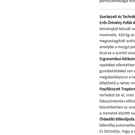
párhuzamossága krit
Szerkezeti és Technik
Erős Öntvény Pofák é
öntvényből készült n
maximális, 420 kg-o
megvastagított acélsz
amelybe a mozgó pofa
kizárva a szorító vis
Ergonomikus Kétkom
nyelekkel ellentétb
gumibetétekkel van e
megakadályozza a teny
kifejthető a nehéz 
Foszfátozott Trapéz
terhelést bír el, min
fokozatmentes előtol
köszönhetően az orsó
a menetek közötti sú
Önbeálló Billenőpofa
billenőfej automatik
Ez biztosítja, hogy a