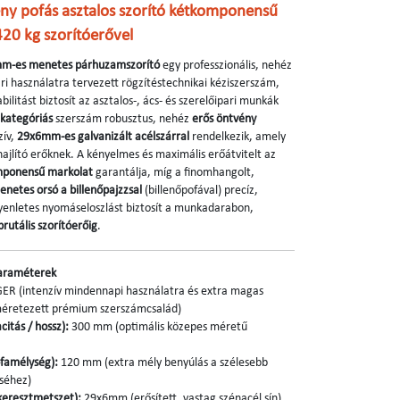
y pofás asztalos szorító kétkomponensű
420 kg szorítóerővel
-es menetes párhuzamszorító
egy professzionális, nehéz
ri használatra tervezett rögzítéstechnikai kéziszerszám,
ilitást biztosít az asztalos-, ács- és szerelőipari munkák
kategóriás
szerszám robusztus, nehéz
erős öntvény
zív,
29x6mm-es galvanizált acélszárral
rendelkezik, amely
 hajlító erőknek. A kényelmes és maximális erőátvitelt az
mponensű markolat
garantálja, míg a finomhangolt,
enetes orsó a billenőpajzzsal
(billenőpofával) precíz,
yenletes nyomáseloszlást biztosít a munkadarabon,
brutális szorítóerőig
.
Paraméterek
R (intenzív mindennapi használatra és extra magas
éretezett prémium szerszámcsalád)
itás / hossz):
300 mm (optimális közepes méretű
ofamélység):
120 mm (extra mély benyúlás a szélesebb
éséhez)
keresztmetszet):
29x6mm (erősített, vastag szénacél sín)