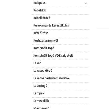
Kalapács
Kábeldob
Kábelkötöző
Kerékanya és keresztkulcs
Kézi fűrész
Kéziszerszám nyél
Kombinált fogó
Kombinált fogó VDE szigetelt
Lakat
Lakatos körző
Lakatos párhuzamszorítók
Laposfogó
Lámpák
Lemezollók
Mágnesező