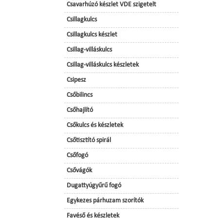
Csavarhúzó készlet VDE szigetelt
Csillagkulcs
Csillagkulcs készlet
Csillag-villáskulcs
Csillag-villáskulcs készletek
Csipesz
Csőbilincs
Csőhajlító
Csőkulcs és készletek
Csőtisztító spirál
Csőfogó
Csővágók
Dugattyúgyűrű fogó
Egykezes párhuzam szorítók
Favéső és készletek