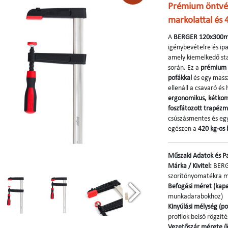
Prémium öntvén
markolattal és 
A
BERGER 120x300mm
igénybevételre és ipa
amely kiemelkedő stab
során. Ez a
prémium 
pofákkal
és egy mass
ellenáll a csavaró és
ergonomikus, kétko
foszfátozott trapézm
csúszásmentes és eg
egészen a
420 kg-os 
Műszaki Adatok és 
Márka / Kivitel:
BERGE
szorítónyomatékra m
Befogási méret (kapac
munkadarabokhoz)
Kinyúlási mélység (p
profilok belső rögzít
Vezetőszár mérete (