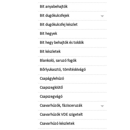
Bit anyabehajtók
Bit dugókulcsfejek
Bit dugókulcsfej készlet
Bit hegyek
Bit hegy behajtók és toldók
Bit készletek
Blankoló, saruzó fogók
Bőrlyukasztó, tömítéskivágó
Csapágylehúzó
Csapszegkiütő
Csapszegvágó
Csavarhúzók, fázisceruzák
Csavarhúzók VDE szigetelt
Csavarhúzó készletek