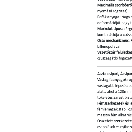
Maximális szorítóerő
nyomású rögzítés)
Pofák anyaga:
Nagy s
deformációját nagy te
Markolat típusa:
Erg
kombinációja a csús
Orsó mechanizmus:
F
billenőpofával
Vezetőszár felületke
csúszásgátló fogazat
Asztalosipari, Ácsipa
Vastag faanyagok rag
vastagabb lépcsőlapo
alatt, ahol a 120mm-
tökéletes zárást bizto
Fémszerkezetek és l
fémlemezek stabil ös
masszív fém alkatrés
Összetett szerkezetek
csapolások és nyílász