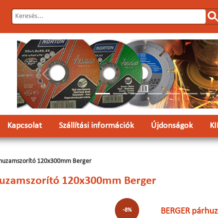
Előző
Kapcsolat
Szállítási információk
Újdonságok
K
huzamszorító 120x300mm Berger
uzamszorító 120x300mm Berger
BERGER párhuz
-8%