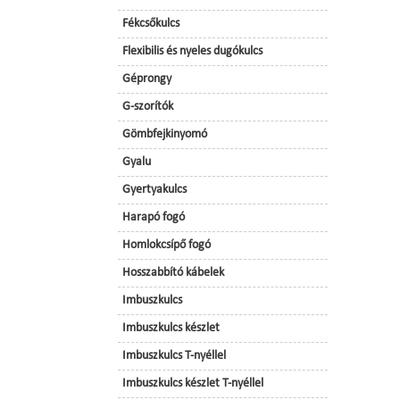
Fékcsőkulcs
Flexibilis és nyeles dugókulcs
Géprongy
G-szorítók
Gömbfejkinyomó
Gyalu
Gyertyakulcs
Harapó fogó
Homlokcsípő fogó
Hosszabbító kábelek
Imbuszkulcs
Imbuszkulcs készlet
Imbuszkulcs T-nyéllel
Imbuszkulcs készlet T-nyéllel