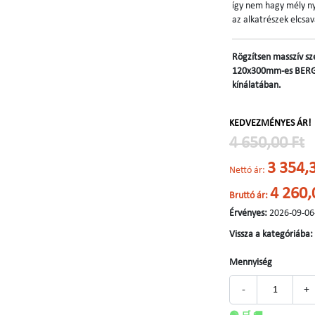
így nem hagy mély n
az alkatrészek elcsa
Rögzítsen masszív sz
120x300mm-es BERGE
kínálatában.
KEDVEZMÉNYES ÁR!
4 650,00 Ft
3 354,
Nettó ár:
4 260,
Bruttó ár:
Érvényes:
2026-09-06
Vissza a kategóriába:
Mennyiség
-
+