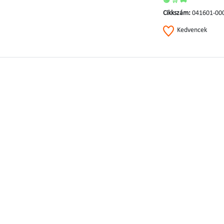
🟢 🛒 🚚
Cikkszám:
041601-00
Kedvencek