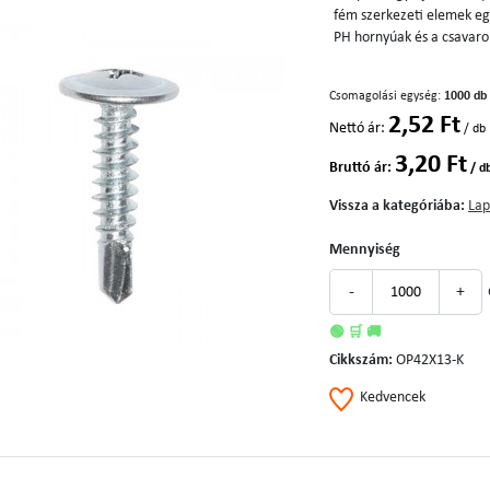
fém szerkezeti elemek eg
PH hornyúak és a csavaro
Csomagolási egység:
1000 db
2,52 Ft
Nettó ár:
/ db
3,20 Ft
Bruttó ár:
/ d
Vissza a kategóriába:
Lap
Mennyiség
-
+
🟢 🛒 🚚
Cikkszám:
OP42X13-K
Kedvencek