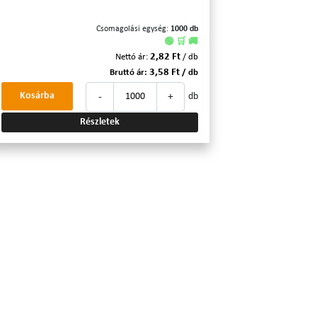
Csomagolási egység:
1000 db
🟢 🛒 🚚
2,82 Ft
Nettó ár:
/ db
3,58 Ft
Bruttó ár:
/ db
-
+
Kosárba
db
Részletek