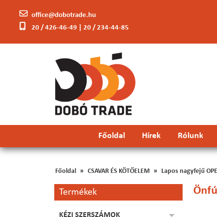
office@dobotrade.hu
20 / 426-46-49 | 20 / 234-44-85
Főoldal
Hírek
Rólunk
Főoldal
CSAVAR ÉS KÖTŐELEM
Lapos nagyfejű OPE
Önfú
Termékek
KÉZI SZERSZÁMOK