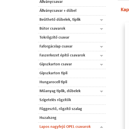
Állványcsavar
Kap
Állványcsavar + dűbel
Beüthető dűbelek, tiplik
Bútor csavarok
Tokrögzítő csavar
Faforgácslap csavar
Faszerkezet építő csavarok
Gipszkarton csavar
Gipszkarton tipli
Hungarocell tipli
Műanyag tiplik, dűbelek
Szigetelés rögzítők
Függesztő, rögzítő szalag
Huzalszeg
Lapos nagyfejű OPEL csavarok