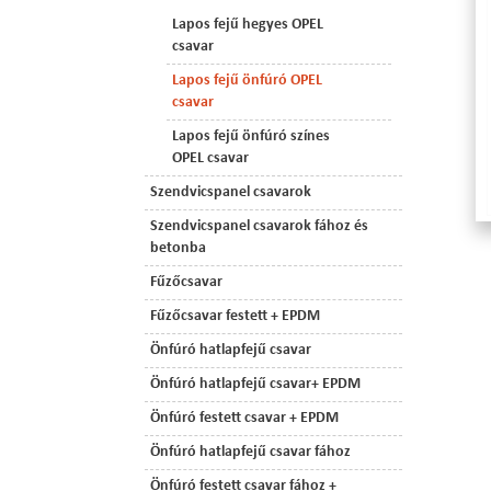
Lapos fejű hegyes OPEL
csavar
Lapos fejű önfúró OPEL
csavar
Lapos fejű önfúró színes
OPEL csavar
Szendvicspanel csavarok
Szendvicspanel csavarok fához és
betonba
Fűzőcsavar
Fűzőcsavar festett + EPDM
Önfúró hatlapfejű csavar
Önfúró hatlapfejű csavar+ EPDM
Önfúró festett csavar + EPDM
Önfúró hatlapfejű csavar fához
Önfúró festett csavar fához +