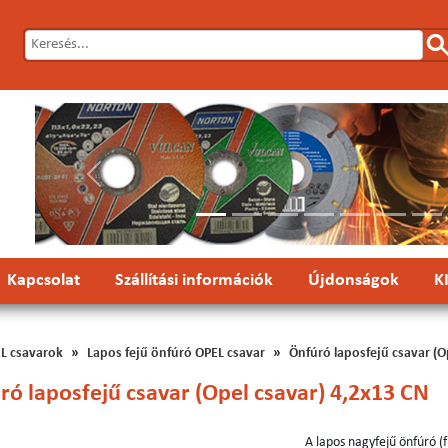
Előző
Kapcsolat
Szállítási információk
Újdonságok
K
L csavarok
Lapos fejű önfúró OPEL csavar
Önfúró laposfejű csavar (O
ró laposfejű csavar (Opel csavar) 4,2x13 CN
A lapos nagyfejű önfúró (