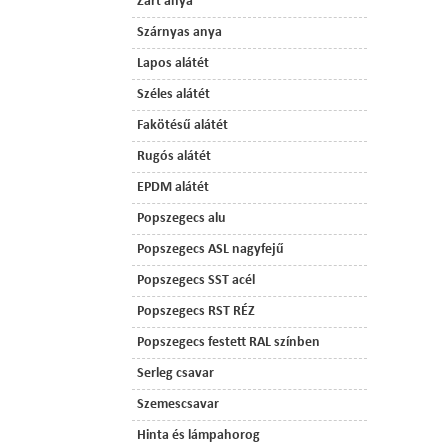
Zárt anya
Szárnyas anya
Lapos alátét
Széles alátét
Fakötésű alátét
Rugós alátét
EPDM alátét
Popszegecs alu
Popszegecs ASL nagyfejű
Popszegecs SST acél
Popszegecs RST RÉZ
Popszegecs festett RAL színben
Serleg csavar
Szemescsavar
Hinta és lámpahorog