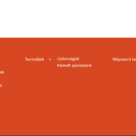
Újdonságok
Termékek
Népszerű t
Kiemelt ajánlataink
lek
rm