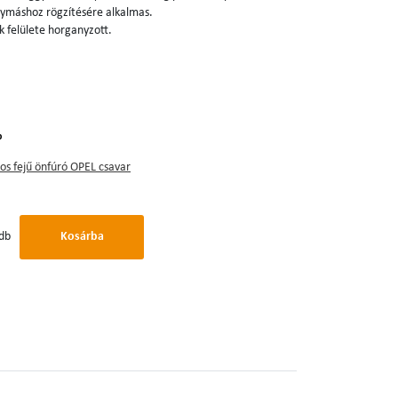
ymáshoz rögzítésére alkalmas.
k felülete horganyzott.
b
os fejű önfúró OPEL csavar
db
Kosárba