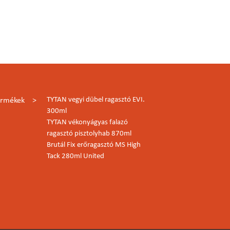
TYTAN vegyi dübel ragasztó EVI.
ermékek
300ml
TYTAN vékonyágyas falazó
ragasztó pisztolyhab 870ml
Brutál Fix erőragasztó MS High
Tack 280ml United