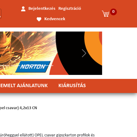
Bejelentkezés
Regisztráció
0
Kedvencek
Következő
IEMELT AJÁNLATUNK
KIÁRUSÍTÁS
pel csavar) 4,2x13 CN
fúróheggyel ellátott) OPEL csavar gipszkarton profilok és