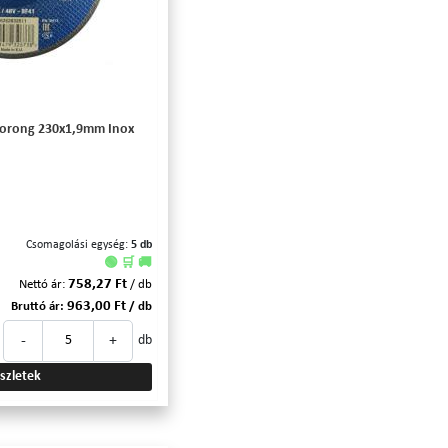
orong 230x1,9mm Inox
Csomagolási egység:
5 db
🟢 🛒 🚚
758,27 Ft
Nettó ár:
/ db
963,00 Ft
Bruttó ár:
/ db
-
+
db
szletek