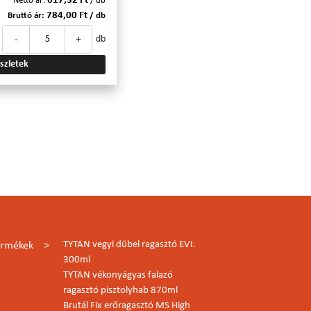
617,32 Ft
Nettó ár:
/ db
784,00 Ft
Bruttó ár:
/ db
-
+
db
szletek
TYTAN vegyi dübel ragasztó EVI.
ermékek
300ml
TYTAN vékonyágyas falazó
ragasztó pisztolyhab 870ml
Brutál Fix erőragasztó MS High