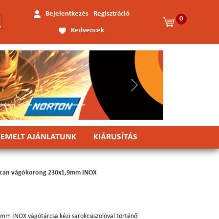
Bejelentkezés
Regisztráció
0
Kedvencek
Következő
IEMELT AJÁNLATUNK
KIÁRUSÍTÁS
lcan vágókorong 230x1,9mm INOX
mm INOX vágótárcsa kézi sarokcsiszolóval történő