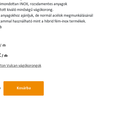
t kimondottan INOX, rozsdamentes anyagok
tott kiváló minőségű vágókorong.
 anyagokhoz ajánljuk, de normál acélok megmunkálásánál
artammal használható mint a hibrid fém-inox termékek.
db
/ db
t
/ db
ton Vulcan vágókorongok
b
Kosárba