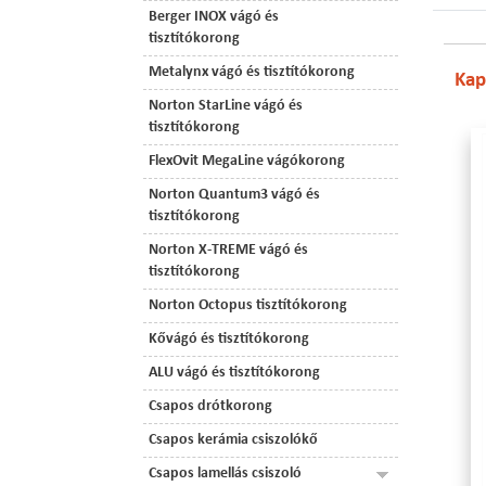
Berger INOX vágó és
tisztítókorong
Metalynx vágó és tisztítókorong
Kap
Norton StarLine vágó és
tisztítókorong
FlexOvit MegaLine vágókorong
Norton Quantum3 vágó és
tisztítókorong
Norton X-TREME vágó és
tisztítókorong
Norton Octopus tisztítókorong
Kővágó és tisztítókorong
ALU vágó és tisztítókorong
Csapos drótkorong
Csapos kerámia csiszolókő
Csapos lamellás csiszoló