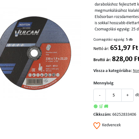
daraboláshoz fejlesztet
megmunkálásához kialakí
Elsősorban rozsdamentes
is sokkal hosszabb élett
Csomagolási egység: 25 
Csomagolási egység:
5 db
651,97 Ft
Nettó ár:
828,00 F
Bruttó ár:
Vissza a kategóriába:
Nor
Mennyiség
-
+
d
🟢 🛒 🚚
Cikkszám:
66252833406
Kedvencek