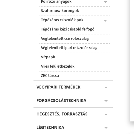
Polírozó anyagok
Szaturnusz korongok
Tépőzáras csiszolólapok
Tépőzáras kézi csiszoló felfogó
Végtelenített csiszolószalag
Végtelenített ipari csiszolószalag
Vízpapír
Vlies felületkezelők
ZEC tárcsa
VEGYIPARI TERMÉKEK
FORGÁCSOLÁSTECHNIKA
HEGESZTÉS, FORRASZTÁS
LÉGTECHNIKA