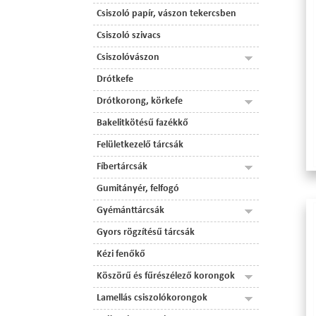
Csiszoló papír, vászon tekercsben
Csiszoló szivacs
Csiszolóvászon
Drótkefe
Drótkorong, körkefe
Bakelitkötésű fazékkő
Felületkezelő tárcsák
Fíbertárcsák
Gumitányér, felfogó
Gyémánttárcsák
Gyors rögzítésű tárcsák
Kézi fenőkő
Köszörű és fűrészélező korongok
Lamellás csiszolókorongok