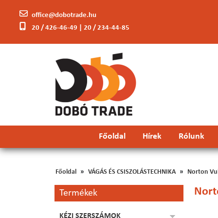
office@dobotrade.hu
20 / 426-46-49 | 20 / 234-44-85
Főoldal
Hírek
Rólunk
Főoldal
VÁGÁS ÉS CSISZOLÁSTECHNIKA
Norton Vul
Nort
Termékek
KÉZI SZERSZÁMOK