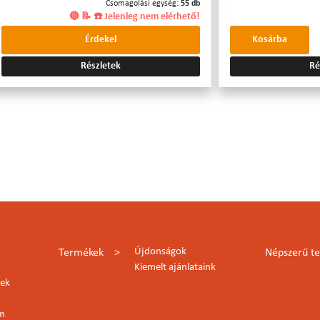
Csomagolási egység:
55 db
🔴 📝 ☎️ Jelenleg nem elérhető!
Érdekel
Kosárba
Részletek
Ré
Újdonságok
Termékek
Népszerű t
Kiemelt ajánlataink
lek
rm