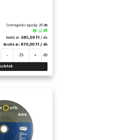
Csomagolási egység:
25 db
🟢 🛒 🚚
685,04 Ft
Nettó ár:
/ db
870,00 Ft
Bruttó ár:
/ db
-
+
db
szletek