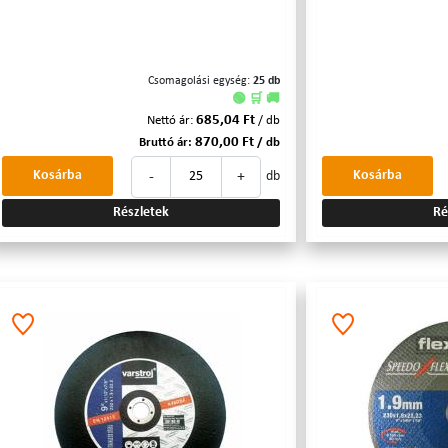
Csomagolási egység:
25 db
🟢 🛒 🚚
685,04 Ft
Nettó ár:
/ db
870,00 Ft
Bruttó ár:
/ db
-
+
Kosárba
Kosárba
db
Részletek
Ré