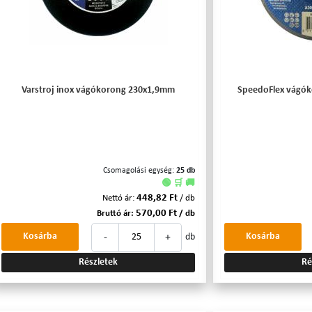
Varstroj inox vágókorong 230x1,9mm
SpeedoFlex vágók
Csomagolási egység:
25 db
🟢 🛒 🚚
448,82 Ft
Nettó ár:
/ db
570,00 Ft
Bruttó ár:
/ db
-
+
Kosárba
Kosárba
db
Részletek
Ré