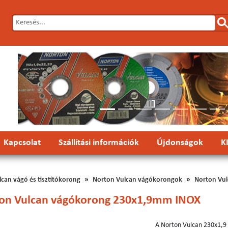
Előző
Kapcsolat
Szállítási információk
Újdonságok
K
can vágó és tisztítókorong
Norton Vulcan vágókorongok
Norton Vu
on Vulcan vágókorong 230x1,9mm INOX
A Norton Vulcan 230x1,9 