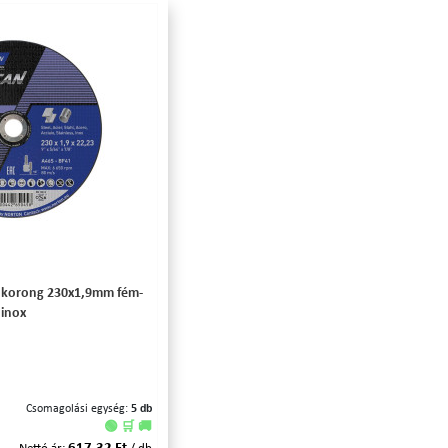
ókorong 230x1,9mm fém-
inox
Csomagolási egység:
5 db
🟢 🛒 🚚