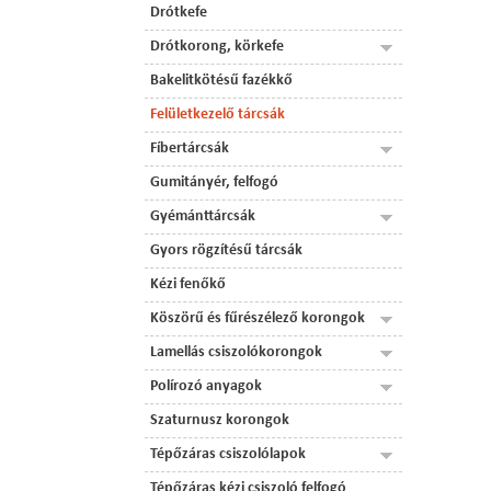
Drótkefe
Drótkorong, körkefe
Bakelitkötésű fazékkő
Felületkezelő tárcsák
Fíbertárcsák
Gumitányér, felfogó
Gyémánttárcsák
Gyors rögzítésű tárcsák
Kézi fenőkő
Köszörű és fűrészélező korongok
Lamellás csiszolókorongok
Polírozó anyagok
Szaturnusz korongok
Tépőzáras csiszolólapok
Tépőzáras kézi csiszoló felfogó