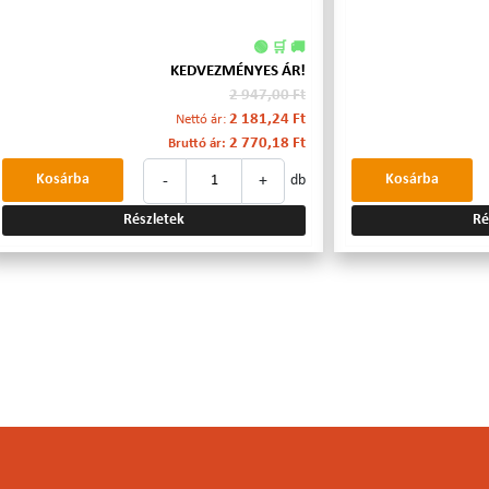
🟢 🛒 🚚
KEDVEZMÉNYES ÁR!
2 947,00 Ft
2 181,24 Ft
Nettó ár:
2 770,18 Ft
Bruttó ár:
-
+
Kosárba
Kosárba
db
Részletek
Ré