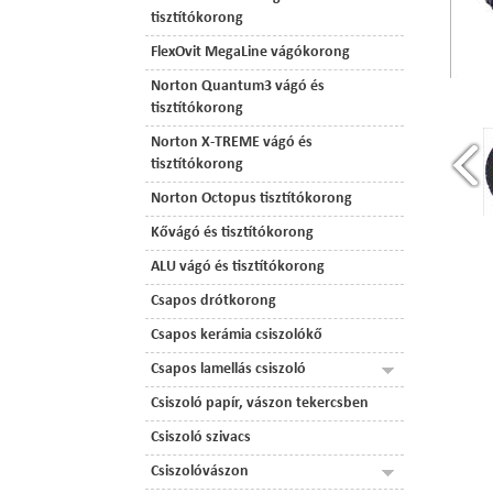
tisztítókorong
FlexOvit MegaLine vágókorong
Norton Quantum3 vágó és
tisztítókorong
Norton X-TREME vágó és
tisztítókorong
Norton Octopus tisztítókorong
Kővágó és tisztítókorong
ALU vágó és tisztítókorong
Csapos drótkorong
Csapos kerámia csiszolókő
Csapos lamellás csiszoló
Csiszoló papír, vászon tekercsben
Csiszoló szivacs
Csiszolóvászon