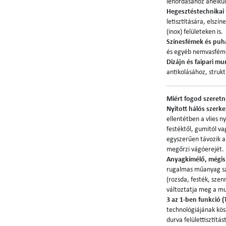
lehordásához anélkü
Hegesztéstechnikai 
letisztítására, elszí
(inox) felületeken is.
Színesfémek és pu
és egyéb nemvasfémek 
Dizájn és faipari m
antikolásához, struk
Miért fogod szeretn
Nyitott hálós szerke
ellentétben a vlies n
festéktől, gumitól va
egyszerűen távozik a 
megőrzi vágóerejét.
Anyagkímélő, mégis
rugalmas műanyag szá
(rozsda, festék, sze
változtatja meg a mu
3 az 1-ben funkció (T
technológiájának kös
durva felülettisztítá