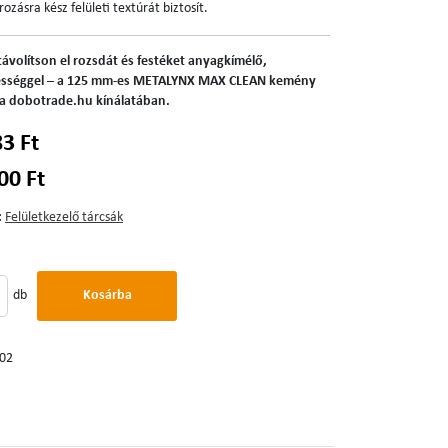
rozásra kész felületi textúrát biztosít.
távolítson el rozsdát és festéket anyagkímélő,
bességgel – a 125 mm-es METALYNX MAX CLEAN kemény
r a dobotrade.hu kínálatában.
83 Ft
00 Ft
:
Felületkezelő tárcsák
db
Kosárba
02