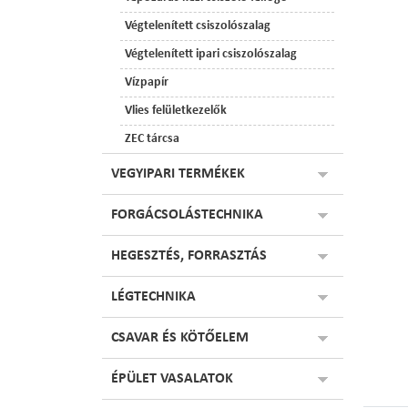
Végtelenített csiszolószalag
Végtelenített ipari csiszolószalag
Vízpapír
Vlies felületkezelők
ZEC tárcsa
VEGYIPARI TERMÉKEK
FORGÁCSOLÁSTECHNIKA
HEGESZTÉS, FORRASZTÁS
LÉGTECHNIKA
CSAVAR ÉS KÖTŐELEM
ÉPÜLET VASALATOK