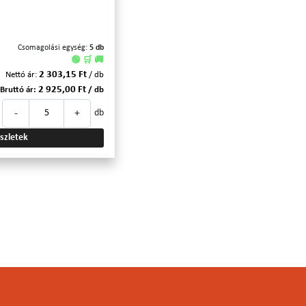
Csomagolási egység:
5 db
🟢 🛒 🚚
2 303,15 Ft
Nettó ár:
/ db
2 925,00 Ft
Bruttó ár:
/ db
-
+
db
szletek