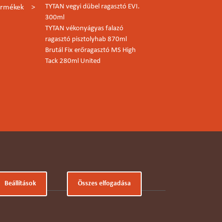
TYTAN vegyi dübel ragasztó EVI.
ermékek
300ml
TYTAN vékonyágyas falazó
ragasztó pisztolyhab 870ml
Brutál Fix erőragasztó MS High
Tack 280ml United
Beállítások
Összes elfogadása