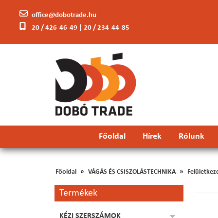
office@dobotrade.hu
20 / 426-46-49 | 20 / 234-44-85
Főoldal
Hírek
Rólunk
Főoldal
VÁGÁS ÉS CSISZOLÁSTECHNIKA
Felületkez
Termékek
KÉZI SZERSZÁMOK