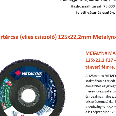
C​​​somagpontba, automatába 5
Házhozszállítással 75.000 
feletti vásárlás esetén.
rtárcsa (vlies csiszoló) 125x22,2mm Metalyn
METALYNX MAX 
125x22,2 F27 – 
tányér) fémre,
A
125mm-es METALYN
szakmában elterjedt
előkészítés egyik le
merev, üvegszál erősí
és rugalmas hálós sz
csiszolószemcsékkel 
A szabványos, 22,2 m
a legnépszerűbb 125 