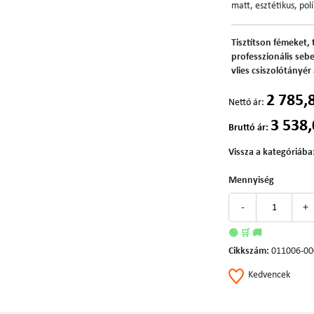
matt, esztétikus, polí
Tisztítson fémeket, 
professzionális se
vlies csiszolótányé
2 785,
Nettó ár:
3 538,
Bruttó ár:
Vissza a kategóriába
Mennyiség
-
+
🟢 🛒 🚚
Cikkszám:
011006-00
Kedvencek