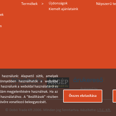
Újdonságok
Termékek
Népszerű t
Kiemelt ajánlataink
lek
rm
 használunk: Alapvető sütik, amelyek
 könnyebben használhatók a weboldal
a használunk a weboldal használatáról és
Árukereső.hu
eklám megjelenítésére használnak. Ha az
Összes elutasítása
k használatához. A "Beállítások" részben
a jövőre vonatkozó beleegyezését.
© Dobó Trade Kft 2006. Minden jog fenntartva. Készítette:
I.T.C. Kft.