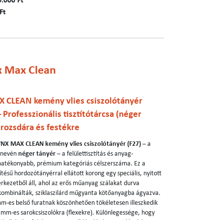
0.000 Ft
Ft
x Max Clean
CLEAN kemény vlies csiszolótányér
Professzionális tisztítótárcsa (néger
 rozsdára és festékre
X MAX CLEAN kemény vlies csiszolótányér (F27)
– a
 nevén
néger tányér
– a felülettisztítás és anyag-
ghatékonyabb, prémium kategóriás célszerszáma. Ez a
tésű hordozótányérral ellátott korong egy speciális, nyitott
erkezetből áll, ahol az erős műanyag szálakat durva
kombinálták, sziklaszilárd műgyanta kötőanyagba ágyazva.
m-es belső furatnak köszönhetően tökéletesen illeszkedik
mm-es sarokcsiszolókra (flexekre). Különlegessége, hogy