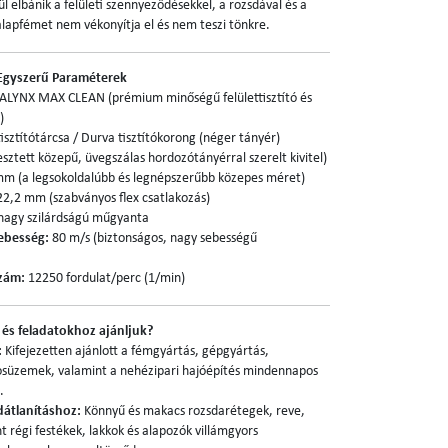
 elbánik a felületi szennyeződésekkel, a rozsdával és a
alapfémet nem vékonyítja el és nem teszi tönkre.
Egyszerű Paraméterek
LYNX MAX CLEAN (prémium minőségű felülettisztító és
)
isztítótárcsa / Durva tisztítókorong (néger tányér)
esztett közepű, üvegszálas hordozótányérral szerelt kivitel)
m (a legsokoldalúbb és legnépszerűbb közepes méret)
2,2 mm (szabványos flex csatlakozás)
nagy szilárdságú műgyanta
sebesség:
80 m/s (biztonságos, nagy sebességű
szám:
12250 fordulat/perc (1/min)
és feladatokhoz ajánljuk?
:
Kifejezetten ajánlott a fémgyártás, gépgyártás,
tosüzemek, valamint a nehézipari hajóépítés mindennapos
.
dátlanításhoz:
Könnyű és makacs rozsdarétegek, reve,
 régi festékek, lakkok és alapozók villámgyors