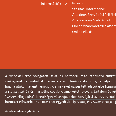
Rólunk
Információk
Szállítási információk
Általános Szerződési Feltéte
Adatvédelmi Nyilatkozat
Online vitarendezési platfo
Online elállás
A weboldalunkon válogatott saját és harmadik féltől származó sütiket
szükségesek a weboldal használatához; funkcionális sütik, amelyek
használatakor; teljesítmény-sütik, amelyeket összesített adatok előállításár
a statisztikákról; és marketing cookie-k, amelyeket releváns tartalom és r
"Összes elfogadása" lehetőséget választja, akkor hozzájárul az összes süti
bármikor elfogadhat és elutasíthat egyedi sütitípusokat, és visszavonhatja 
Adatvédelmi Nyilatkozat