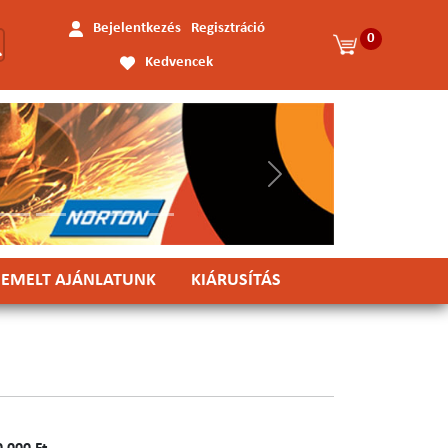
Bejelentkezés
Regisztráció
0
Kedvencek
Következő
IEMELT AJÁNLATUNK
KIÁRUSÍTÁS