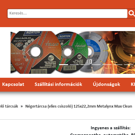
Előző
Kapcsolat
Szállítási információk
Újdonságok
K
elő tárcsák
Négertárcsa (vlies csiszoló) 125x22,2mm Metalynx Max Clean
Ingyenes a szállítás: