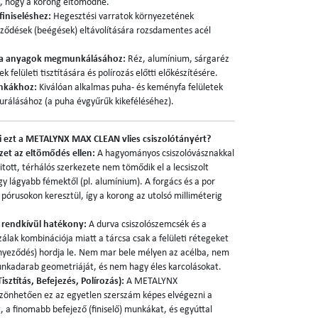
l, hogy a korong eltömődne.
finiseléshez:
Hegesztési varratok környezetének
neződések (beégések) eltávolítására rozsdamentes acél
ha anyagok megmunkálásához:
Réz, alumínium, sárgaréz
felületi tisztítására és polírozás előtti előkészítésére.
unkákhoz:
Kiválóan alkalmas puha- és keményfa felületek
turálásához (a puha évgyűrűk kikeféléséhez).
i ezt a METALYNX MAX CLEAN vlies csiszolótányért?
zet az eltömődés ellen:
A hagyományos csiszolóvásznakkal
yitott, térhálós szerkezete nem tömődik el a lecsiszolt
gy lágyabb fémektől (pl. alumínium). A forgács és a por
pórusokon keresztül, így a korong az utolsó milliméterig
 rendkívül hatékony:
A durva csiszolószemcsék és a
lak kombinációja miatt a tárcsa csak a felületi rétegeket
nnyeződés) hordja le. Nem mar bele mélyen az acélba, nem
nkadarab geometriáját, és nem hagy éles karcolásokat.
isztítás, Befejezés, Polírozás):
A METALYNX
zönhetően ez az egyetlen szerszám képes elvégezni a
st, a finomabb befejező (finiselő) munkákat, és egyúttal