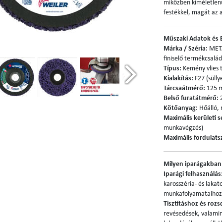
miközben kíméletlenül
festékkel, magát az 
Műszaki Adatok és 
Márka / Széria:
META
finiselő termékcsalád
Típus:
Kemény vlies t
Kialakítás:
F27 (sülly
Tárcsaátmérő:
125 m
Belső furatátmérő:
2
Kötőanyag:
Hőálló, 
Maximális kerületi 
munkavégzés)
Maximális fordulat
Milyen iparágakban 
Iparági felhasználás
karosszéria- és laka
munkafolyamataihoz
Tisztításhoz és rozs
revésedések, valamint