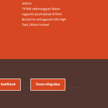
300ml
TYTAN vékonyágyas falazó
ragasztó pisztolyhab 870ml
Brutál Fix erőragasztó MS High
Tack 280ml United
Beállítások
Összes elfogadása