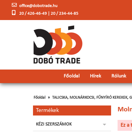
office@dobotrade.hu
20 / 426-46-49 | 20 / 234-44-85
Főoldal
Hírek
Rólunk
Főoldal
TALICSKA, MOLNÁRKOCSI, FŰNYÍRÓ KEREKEK, 
Moln
Termékek
KÉZI SZERSZÁMOK
Ez a