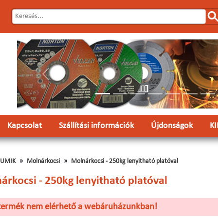
Előző
Kapcsolat
Szállítási információk
Újdonságok
K
GUMIK
Molnárkocsi
Molnárkocsi - 250kg lenyitható platóval
árkocsi - 250kg lenyitható platóval
 termék nem elérhető a webáruházunkban!