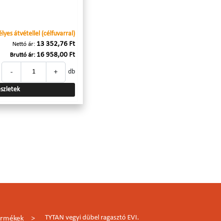
yes átvétellel (célfuvarral)
13 352,76 Ft
Nettó ár:
16 958,00 Ft
Bruttó ár:
-
+
db
szletek
TYTAN vegyi dübel ragasztó EVI.
ermékek