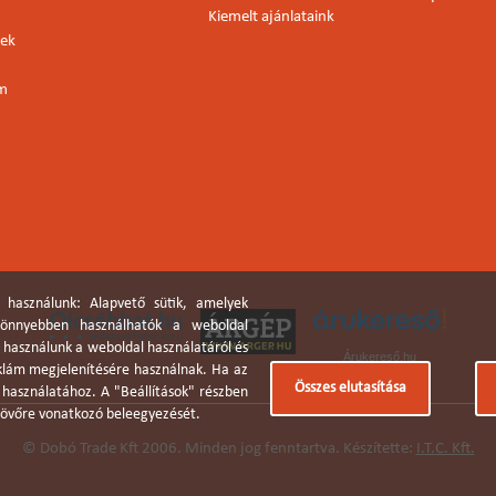
Kiemelt ajánlataink
lek
rm
 használunk: Alapvető sütik, amelyek
 könnyebben használhatók a weboldal
a használunk a weboldal használatáról és
Árukereső.hu
eklám megjelenítésére használnak. Ha az
Összes elutasítása
k használatához. A "Beállítások" részben
a jövőre vonatkozó beleegyezését.
© Dobó Trade Kft 2006. Minden jog fenntartva. Készítette:
I.T.C. Kft.