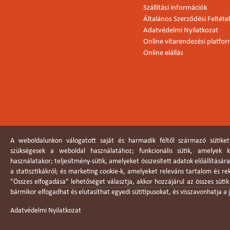
Szállítási információk
Általános Szerződési Feltéte
Adatvédelmi Nyilatkozat
Online vitarendezési platfo
Online elállás
A weboldalunkon válogatott saját és harmadik féltől származó sütiket
szükségesek a weboldal használatához; funkcionális sütik, amelyek
használatakor; teljesítmény-sütik, amelyeket összesített adatok előállításár
a statisztikákról; és marketing cookie-k, amelyeket releváns tartalom és r
"Összes elfogadása" lehetőséget választja, akkor hozzájárul az összes süti
bármikor elfogadhat és elutasíthat egyedi sütitípusokat, és visszavonhatja 
Adatvédelmi Nyilatkozat