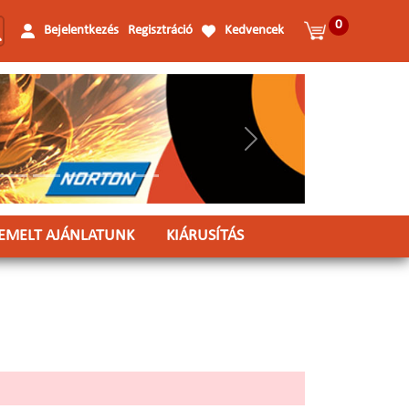
0
Bejelentkezés
Regisztráció
Kedvencek
Következő
IEMELT AJÁNLATUNK
KIÁRUSÍTÁS