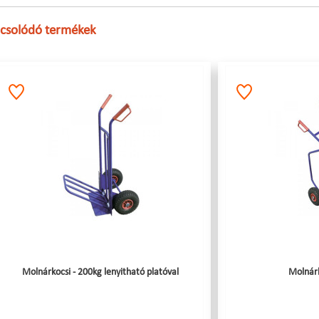
csolódó termékek
Molnárkocsi - 200kg lenyitható platóval
Molnárk