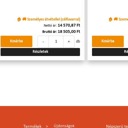
🏠 🚚 Személyes átvétellel (célfuvarral)
🏠 🚚 Személ
14 570,87 Ft
Nettó ár:
18 505,00 Ft
Bruttó ár:
-
+
Kosárba
Kosárba
db
Részletek
Ré
Újdonságok
Termékek
Népszerű t