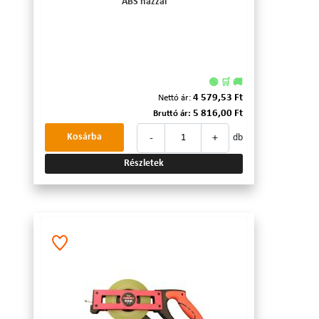
ABS házzal
🟢 🛒 🚚
4 579,53 Ft
Nettó ár:
5 816,00 Ft
Bruttó ár:
-
+
Kosárba
db
Részletek