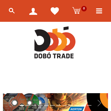
0
Előző
Követk