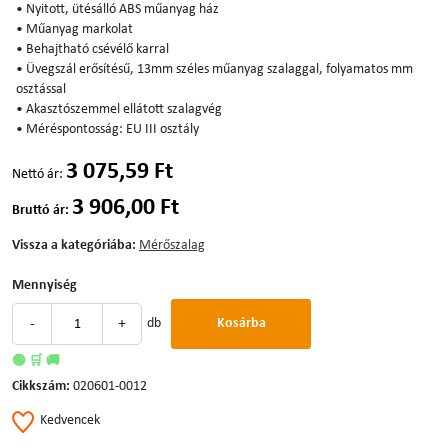
• Nyitott, ütésálló ABS műanyag ház
• Műanyag markolat
• Behajtható csévélő karral
• Üvegszál erősítésű, 13mm széles műanyag szalaggal, folyamatos mm
osztással
• Akasztószemmel ellátott szalagvég
• Méréspontosság: EU III osztály
3 075,59 Ft
Nettó ár:
3 906,00 Ft
Bruttó ár:
Vissza a kategóriába:
Mérőszalag
Mennyiség
-
+
db
Kosárba
🟢 🛒 🚚
Cikkszám:
020601-0012
Kedvencek