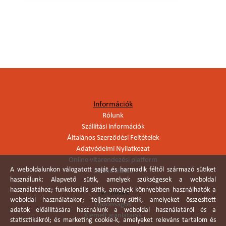
Információk
Rólunk
Szállítási információk
Általános Szerződési Feltételek
Adatvédelmi Nyilatkozat
Online vitarendezési platform
A weboldalunkon válogatott saját és harmadik féltől származó sütiket
Online elállás
használunk: Alapvető sütik, amelyek szükségesek a weboldal
használatához; funkcionális sütik, amelyek könnyebben használhatók a
Termékek
weboldal használatakor; teljesítmény-sütik, amelyeket összesített
Újdonságok
adatok előállítására használunk a weboldal használatáról és a
Kiemelt ajánlataink
statisztikákról; és marketing cookie-k, amelyeket releváns tartalom és