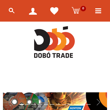
0
Előző
Követk