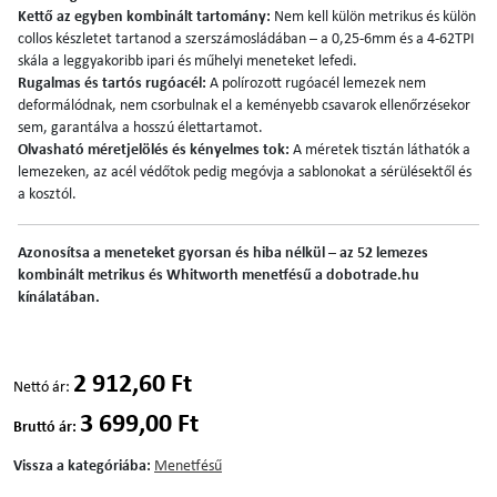
Kettő az egyben kombinált tartomány:
Nem kell külön metrikus és külön
collos készletet tartanod a szerszámosládában – a 0,25-6mm és a 4-62TPI
skála a leggyakoribb ipari és műhelyi meneteket lefedi.
Rugalmas és tartós rugóacél:
A polírozott rugóacél lemezek nem
deformálódnak, nem csorbulnak el a keményebb csavarok ellenőrzésekor
sem, garantálva a hosszú élettartamot.
Olvasható méretjelölés és kényelmes tok:
A méretek tisztán láthatók a
lemezeken, az acél védőtok pedig megóvja a sablonokat a sérülésektől és
a kosztól.
Azonosítsa a meneteket gyorsan és hiba nélkül – az 52 lemezes
kombinált metrikus és Whitworth menetfésű a dobotrade.hu
kínálatában.
2 912,60 Ft
Nettó ár:
3 699,00 Ft
Bruttó ár:
Vissza a kategóriába:
Menetfésű