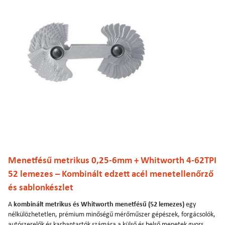
Menetfésű metrikus 0,25-6mm + Whitworth 4-62TPI
52 lemezes – Kombinált edzett acél menetellenőrző
és sablonkészlet
A
kombinált metrikus és Whitworth menetfésű (52 lemezes)
egy
nélkülözhetetlen, prémium minőségű mérőműszer gépészek, forgácsolók,
autószerelők és karbantartók számára a külső és belső menetek gyors,