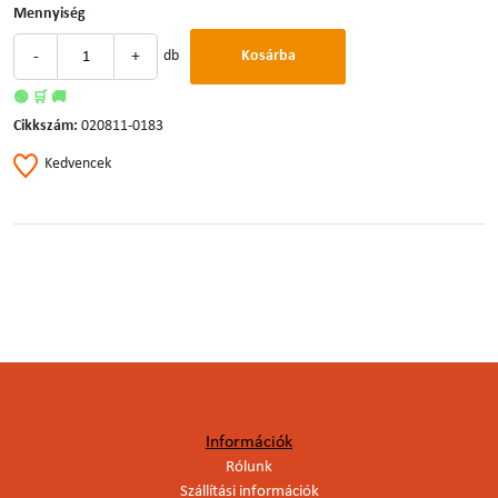
Mennyiség
-
+
db
Kosárba
🟢 🛒 🚚
Cikkszám:
020811-0183
Kedvencek
Információk
Rólunk
Szállítási információk