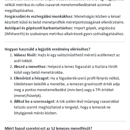
nélküli metrikus és collos csavarok menetemelkedésének azonnali
megállapításához.
Forgácsolási és esztergálási munkákhoz:
Menetvágás közben a késsel
készített külső és belső menetprofilok méretpontosságának ellenőrzésére.
Autóipari és gépészeti karbantartáshoz:
Import gépek, angolszász
(Whitworth) és szabványos metrikus alkatrészek gyors szétválogatásához.
Hogyan használd a legjobb eredmény eléréséhez?
Válassz fésűt:
Hajts ki egy valószínűsíthető méretű acéllemezt az
acél tokból.
Illeszd a menethez:
Helyezd a lemez fogazatát a tisztára törölt
külső vagy belső menetárokba.
Ellenőrizd a hézagot:
Ha a fogaskerék-szerű profil fényrés nélkül,
tökéletesen beleillik a menetbe, a lemezen gravírozott érték adja
meg a pontos menetemelkedést (mm-ben) vagy a TPI értéket
(menet/hüvelyk).
Állítsd be a szorosságot:
A tok szélén lévő műanyag csavarokkal
tetszés szerint meghúzhatod a tengelyt, hogy a lemezek ne
lötyögjenek mérés közben.
Miért fogod szeretni ezt az 52 lemezes menetfésűt?