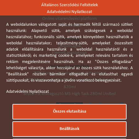
Általános Szerződési Feltételek
Adatvédelmi Nyilatkozat
Online vitarendezési platform
A weboldalunkon válogatott saját és harmadik féltől származó sütiket
Online elállás
használunk: Alapvető sütik, amelyek szükségesek a weboldal
használatához; funkcionális sütik, amelyek könnyebben használhatók a
Termékek
weboldal használatakor; teljesítmény-sütik, amelyeket összesített
Újdonságok
adatok előállítására használunk a weboldal használatáról és a
Kiemelt ajánlataink
statisztikákról; és marketing cookie-k, amelyeket releváns tartalom és
reklám megjelenítésére használnak. Ha az "Összes elfogadása"
Népszerű termékek
lehetőséget választja, akkor hozzájárul az összes sütik használatához. A
TYTAN vegyi dübel ragasztó EVI. 300ml
"Beállítások" részben bármikor elfogadhat és elutasíthat egyedi
TYTAN vékonyágyas falazó ragasztó pisztolyhab
sütitípusokat, és visszavonhatja a jövőre vonatkozó beleegyezését.
870ml
Adatvédelmi Nyilatkozat
Brutál Fix erőragasztó MS High Tack 280ml United
Összes elutasítása
Árukereső.hu
Beállítások