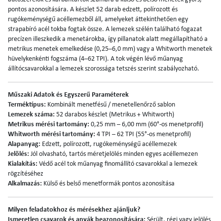
pontos azonosítására. A készlet 52 darab edzett, polírozott és
rugókeménységű acéllemezből áll, amelyeket áttekinthetően egy
strapabíró acél tokba fogtak össze. A lemezek szélén található fogazat
precízen illeszkedik a menetárokba, így pillanatok alatt megállapítható a
metrikus menetek emelkedése (0,25–6,0 mm) vagy a Whitworth menetek
hüvelykenkénti fogszáma (4–62 TPI). A tok végén lévő műanyag
állítócsavarokkal a lemezek szorossága tetszés szerint szabályozható.
Műszaki Adatok és Egyszerű Paraméterek
Terméktípus:
Kombinált menetfésű / menetellenőrző sablon
Lemezek száma:
52 darabos készlet (Metrikus + Whitworth)
Metrikus mérési tartomány:
0,25 mm – 6,00 mm (60°-os menetprofil)
Whitworth mérési tartomány:
4 TPI – 62 TPI (55°-os menetprofil)
Alapanyag:
Edzett, polírozott, rugókeménységű acéllemezek
Jelölés:
Jól olvasható, tartós méretjelölés minden egyes acéllemezen
Kialakítás:
Védő acél tok műanyag finomállító csavarokkal a lemezek
rögzítéséhez
Alkalmazás:
Külső és belső menetformák pontos azonosítása
Milyen feladatokhoz és mérésekhez ajánljuk?
Ismeretlen csavarok és anyák beazonosítására:
Sérült, régi vagy jelölés