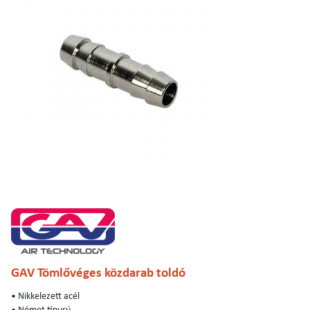
GAV Tömlővéges közdarab toldó
• Nikkelezett acél