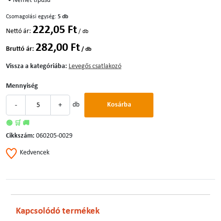
• Német típusú
Csomagolási egység:
5 db
222,05 Ft
Nettó ár:
/ db
282,00 Ft
Bruttó ár:
/ db
Vissza a kategóriába:
Levegős csatlakozó
Mennyiség
-
+
db
Kosárba
🟢 🛒 🚚
Cikkszám:
060205-0029
Kedvencek
Kapcsolódó termékek