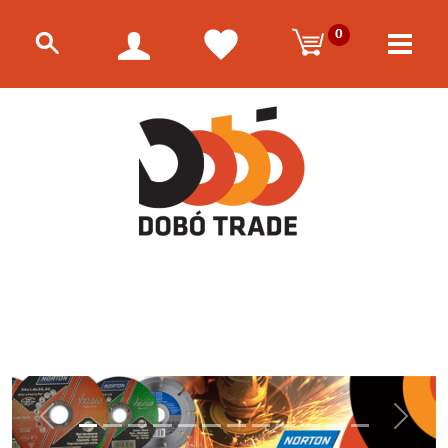
0
Előző
Követk