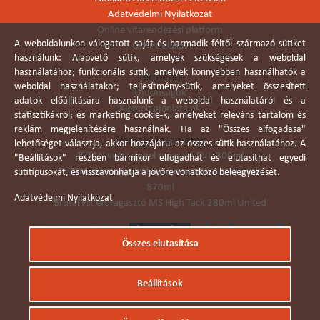
Adatvédelmi Nyilatkozat
Online vitarendezési platform
A weboldalunkon válogatott saját és harmadik féltől származó sütiket
Online elállás
használunk: Alapvető sütik, amelyek szükségesek a weboldal
használatához; funkcionális sütik, amelyek könnyebben használhatók a
Termékek
weboldal használatakor; teljesítmény-sütik, amelyeket összesített
Újdonságok
adatok előállítására használunk a weboldal használatáról és a
Kiemelt ajánlataink
statisztikákról; és marketing cookie-k, amelyeket releváns tartalom és
reklám megjelenítésére használnak. Ha az "Összes elfogadása"
Népszerű termékek
lehetőséget választja, akkor hozzájárul az összes sütik használatához. A
TYTAN vegyi dübel ragasztó EVI. 300ml
"Beállítások" részben bármikor elfogadhat és elutasíthat egyedi
TYTAN vékonyágyas falazó ragasztó pisztolyhab
sütitípusokat, és visszavonhatja a jövőre vonatkozó beleegyezését.
870ml
Adatvédelmi Nyilatkozat
Brutál Fix erőragasztó MS High Tack 280ml United
Összes elutasítása
Árukereső.hu
Beállítások
© Dobó Trade Kft 2006. Minden jog fenntartva.