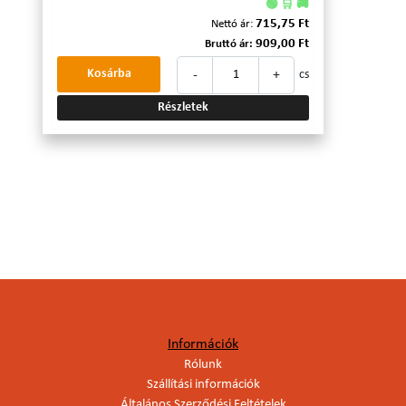
🟢 🛒 🚚
715,75 Ft
Nettó ár:
909,00 Ft
Bruttó ár:
-
+
Kosárba
cs
Részletek
Információk
Rólunk
Szállítási információk
Általános Szerződési Feltételek