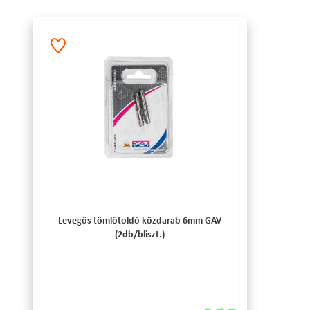
Levegős tömlőtoldó közdarab 6mm GAV
(2db/bliszt.)