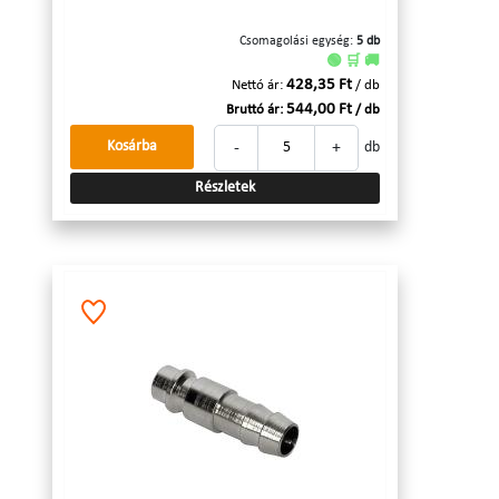
Csomagolási egység:
5 db
🟢 🛒 🚚
428,35 Ft
Nettó ár:
/ db
544,00 Ft
Bruttó ár:
/ db
-
+
Kosárba
db
Részletek