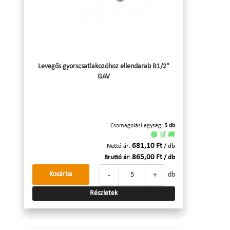
Levegős gyorscsatlakozóhoz ellendarab B1/2"
GAV
Csomagolási egység:
5 db
🟢 🛒 🚚
681,10 Ft
Nettó ár:
/ db
865,00 Ft
Bruttó ár:
/ db
-
+
Kosárba
db
Részletek