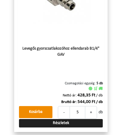
Levegős gyorscsatlakozóhoz ellendarab B1/4"
GAV
Csomagolási egység:
5 db
🟢 🛒 🚚
428,35 Ft
Nettó ár:
/ db
544,00 Ft
Bruttó ár:
/ db
-
+
Kosárba
db
Részletek