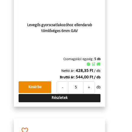
Levegős gyorscsatlakozóhoz ellendarab
tömlővéges 6mm GAV
Csomagolási egység:
5 db
🟢 🛒 🚚
428,35 Ft
Nettó ár:
/ db
544,00 Ft
Bruttó ár:
/ db
-
+
Kosárba
db
Részletek