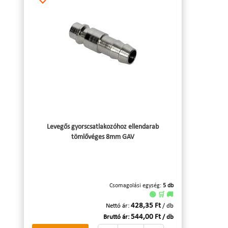
Levegős gyorscsatlakozóhoz ellendarab
tömlővéges 8mm GAV
Csomagolási egység:
5 db
🟢 🛒 🚚
428,35 Ft
Nettó ár:
/ db
544,00 Ft
Bruttó ár:
/ db