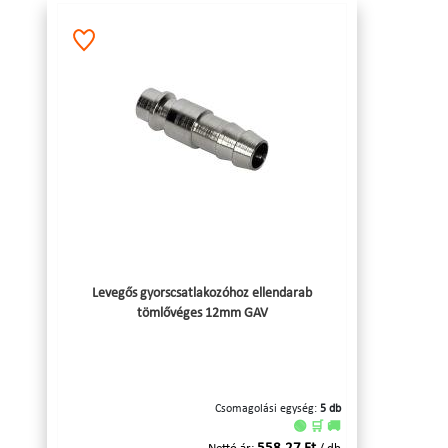
Levegős gyorscsatlakozóhoz ellendarab
tömlővéges 12mm GAV
Csomagolási egység:
5 db
🟢 🛒 🚚