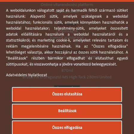
Online vitarendezési platform
A weboldalunkon válogatott saját és harmadik féltől származó sütiket
Online elállás
használunk: Alapvető sütik, amelyek szükségesek a weboldal
használatához; funkcionális sütik, amelyek könnyebben használhatók a
Termékek
weboldal használatakor; teljesítmény-sütik, amelyeket összesített
Újdonságok
adatok előállítására használunk a weboldal használatáról és a
Kiemelt ajánlataink
statisztikákról; és marketing cookie-k, amelyeket releváns tartalom és
reklám megjelenítésére használnak. Ha az "Összes elfogadása"
Népszerű termékek
lehetőséget választja, akkor hozzájárul az összes sütik használatához. A
TYTAN vegyi dübel ragasztó EVI. 300ml
"Beállítások" részben bármikor elfogadhat és elutasíthat egyedi
TYTAN vékonyágyas falazó ragasztó pisztolyhab
sütitípusokat, és visszavonhatja a jövőre vonatkozó beleegyezését.
870ml
Adatvédelmi Nyilatkozat
Brutál Fix erőragasztó MS High Tack 280ml United
Összes elutasítása
Árukereső.hu
Beállítások
© Dobó Trade Kft 2006. Minden jog fenntartva.
Összes elfogadása
Készítette:
I.T.C. Kft.