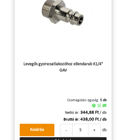
Levegős gyorscsatlakozóhoz ellendarab K1/4"
GAV
Csomagolási egység:
5 db
🟢 🛒 🚚
344,88 Ft
Nettó ár:
/ db
438,00 Ft
Bruttó ár:
/ db
-
+
Kosárba
db