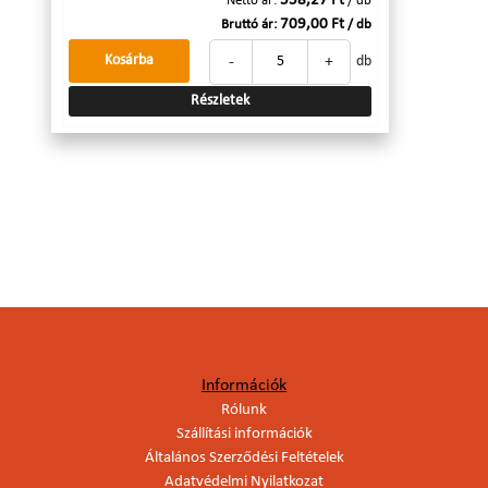
558,27 Ft
Nettó ár:
/ db
709,00 Ft
Bruttó ár:
/ db
-
+
Kosárba
db
Részletek
Információk
Rólunk
Szállítási információk
Általános Szerződési Feltételek
Adatvédelmi Nyilatkozat