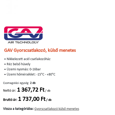
GAV Gyorscsatlakozó, külső menetes
• Nikkelezett acél csatlakozóház
• Réz belső hüvely
• Üzemi nyomás: 0-16bar
• Üzemi hőmérséklet: -15°C - +80°C
Csomagolási egység:
2 db
1 367,72 Ft
Nettó ár:
/ db
1 737,00 Ft
Bruttó ár:
/ db
Vissza a kategóriába:
Gyorscsatlakozó külső menetes