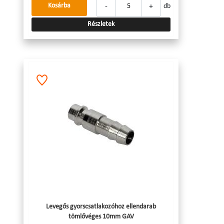
-
+
Kosárba
db
Részletek
Levegős gyorscsatlakozóhoz ellendarab
tömlővéges 10mm GAV