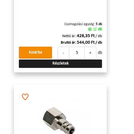
Csomagolási egység:
5 db
🟢 🛒 🚚
428,35 Ft
Nettó ár:
/ db
544,00 Ft
Bruttó ár:
/ db
-
+
Kosárba
db
Részletek