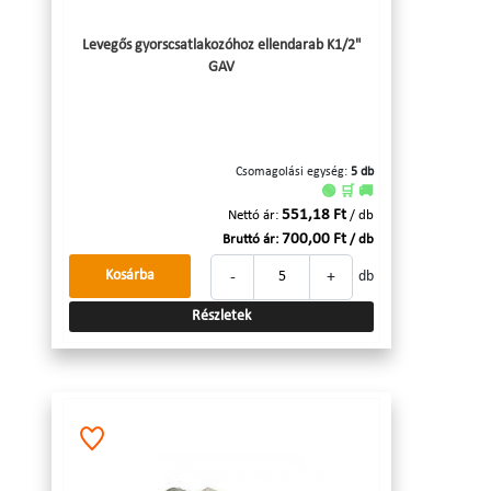
Levegős gyorscsatlakozóhoz ellendarab K1/2"
GAV
Csomagolási egység:
5 db
🟢 🛒 🚚
551,18 Ft
Nettó ár:
/ db
700,00 Ft
Bruttó ár:
/ db
-
+
Kosárba
db
Részletek