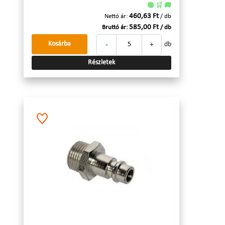
🟢 🛒 🚚
460,63 Ft
Nettó ár:
/ db
585,00 Ft
Bruttó ár:
/ db
-
+
Kosárba
db
Részletek