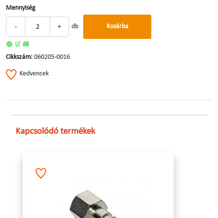
Mennyiség
-
+
db
Kosárba
🟢 🛒 🚚
Cikkszám:
060205-0016
Kedvencek
Kapcsolódó termékek