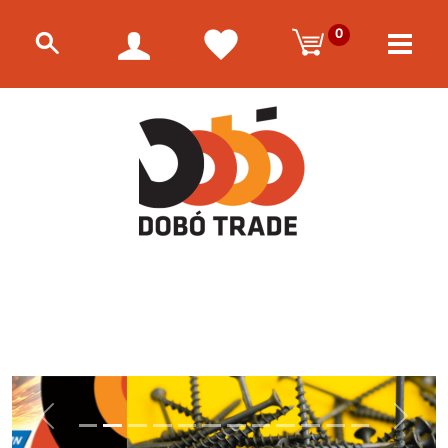
0
Előző
Követke