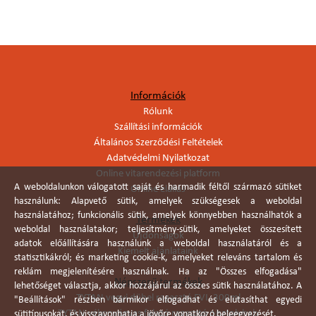
Információk
Rólunk
Szállítási információk
Általános Szerződési Feltételek
Adatvédelmi Nyilatkozat
Online vitarendezési platform
A weboldalunkon válogatott saját és harmadik féltől származó sütiket
Online elállás
használunk: Alapvető sütik, amelyek szükségesek a weboldal
használatához; funkcionális sütik, amelyek könnyebben használhatók a
Termékek
weboldal használatakor; teljesítmény-sütik, amelyeket összesített
Újdonságok
adatok előállítására használunk a weboldal használatáról és a
Kiemelt ajánlataink
statisztikákról; és marketing cookie-k, amelyeket releváns tartalom és
reklám megjelenítésére használnak. Ha az "Összes elfogadása"
Népszerű termékek
lehetőséget választja, akkor hozzájárul az összes sütik használatához. A
TYTAN vegyi dübel ragasztó EVI. 300ml
"Beállítások" részben bármikor elfogadhat és elutasíthat egyedi
TYTAN vékonyágyas falazó ragasztó pisztolyhab
sütitípusokat, és visszavonhatja a jövőre vonatkozó beleegyezését.