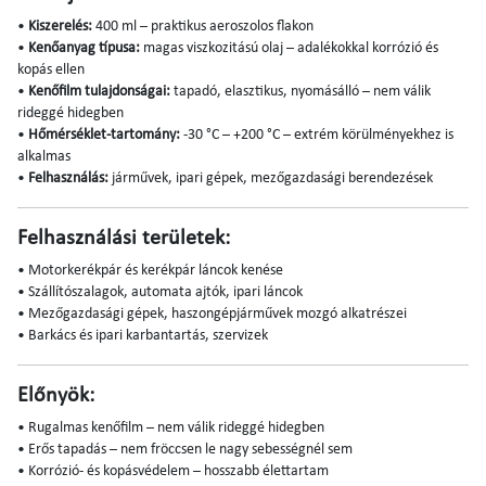
•
Kiszerelés:
400 ml – praktikus aeroszolos flakon
•
Kenőanyag típusa:
magas viszkozitású olaj – adalékokkal korrózió és
kopás ellen
•
Kenőfilm tulajdonságai:
tapadó, elasztikus, nyomásálló – nem válik
rideggé hidegben
•
Hőmérséklet-tartomány:
-30 °C – +200 °C – extrém körülményekhez is
alkalmas
•
Felhasználás:
járművek, ipari gépek, mezőgazdasági berendezések
Felhasználási területek:
• Motorkerékpár és kerékpár láncok kenése
• Szállítószalagok, automata ajtók, ipari láncok
• Mezőgazdasági gépek, haszongépjárművek mozgó alkatrészei
• Barkács és ipari karbantartás, szervizek
Előnyök:
• Rugalmas kenőfilm – nem válik rideggé hidegben
• Erős tapadás – nem fröccsen le nagy sebességnél sem
• Korrózió- és kopásvédelem – hosszabb élettartam