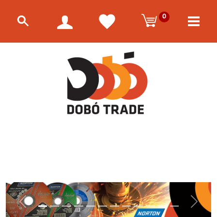
0
Előző
Követke