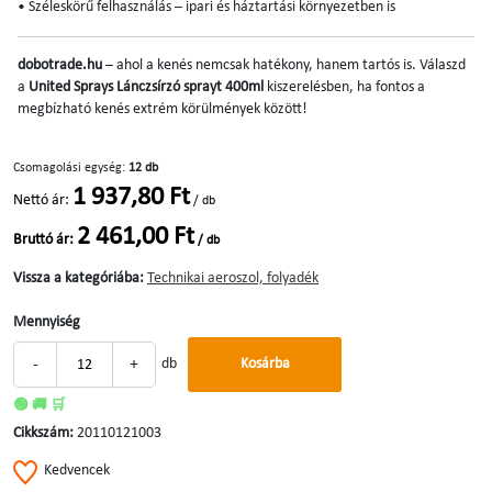
• Széleskörű felhasználás – ipari és háztartási környezetben is
dobotrade.hu
– ahol a kenés nemcsak hatékony, hanem tartós is. Válaszd
a
United Sprays Lánczsírzó sprayt 400ml
kiszerelésben, ha fontos a
megbízható kenés extrém körülmények között!
Csomagolási egység:
12 db
1 937,80 Ft
Nettó ár:
/ db
2 461,00 Ft
Bruttó ár:
/ db
Vissza a kategóriába:
Technikai aeroszol, folyadék
Mennyiség
-
+
db
Kosárba
🟢 🚚 🛒
Cikkszám:
20110121003
Kedvencek