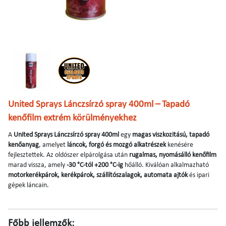
United Sprays Lánczsírzó spray 400ml –
Tapadó
kenőfilm extrém körülményekhez
A
United Sprays Lánczsírzó spray 400ml
egy
magas viszkozitású, tapadó
kenőanyag
, amelyet
láncok, forgó és mozgó alkatrészek
kenésére
fejlesztettek. Az oldószer elpárolgása után
rugalmas, nyomásálló kenőfilm
marad vissza, amely
-30 °C-tól +200 °C-ig
hőálló. Kiválóan alkalmazható
motorkerékpárok, kerékpárok, szállítószalagok, automata ajtók
és ipari
gépek láncain.
Főbb jellemzők: