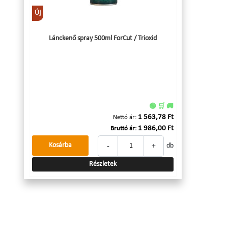
Új
Lánckenő spray 500ml ForCut / Trioxid
🟢 🛒 🚚
1 563,78 Ft
Nettó ár:
1 986,00 Ft
Bruttó ár:
-
+
Kosárba
db
Részletek