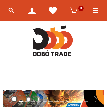
0
Előző
Követk