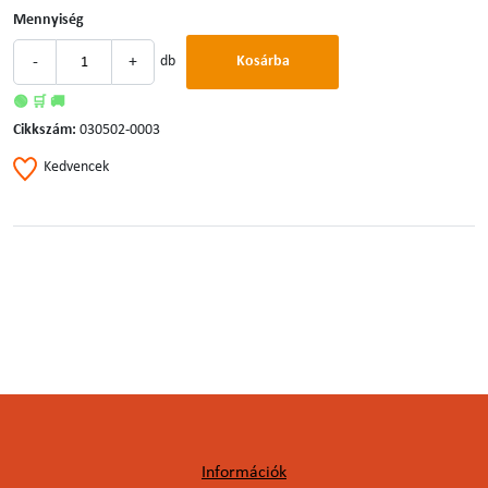
Mennyiség
-
+
db
Kosárba
🟢 🛒 🚚
Cikkszám:
030502-0003
Kedvencek
Információk