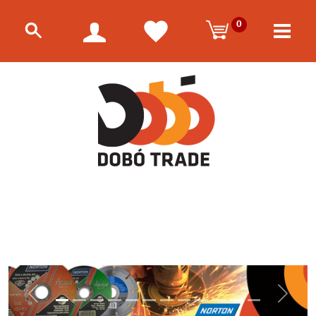
0
Előző
Követk