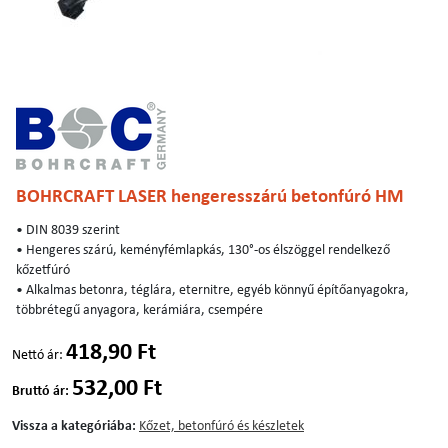
BOHRCRAFT LASER hengeresszárú betonfúró HM
• DIN 8039 szerint
• Hengeres szárú, keményfémlapkás, 130°-os élszöggel rendelkező
kőzetfúró
• Alkalmas betonra, téglára, eternitre, egyéb könnyű építőanyagokra,
többrétegű anyagora, kerámiára, csempére
418,90 Ft
Nettó ár:
532,00 Ft
Bruttó ár:
Vissza a kategóriába:
Kőzet, betonfúró és készletek