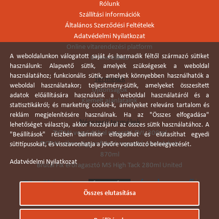
Rólunk
Szállítási információk
Általános Szerződési Feltételek
Adatvédelmi Nyilatkozat
Online vitarendezési platform
A weboldalunkon válogatott saját és harmadik féltől származó sütiket
Online elállás
használunk: Alapvető sütik, amelyek szükségesek a weboldal
használatához; funkcionális sütik, amelyek könnyebben használhatók a
Termékek
weboldal használatakor; teljesítmény-sütik, amelyeket összesített
Újdonságok
adatok előállítására használunk a weboldal használatáról és a
Kiemelt ajánlataink
statisztikákról; és marketing cookie-k, amelyeket releváns tartalom és
reklám megjelenítésére használnak. Ha az "Összes elfogadása"
Népszerű termékek
lehetőséget választja, akkor hozzájárul az összes sütik használatához. A
TYTAN vegyi dübel ragasztó EVI. 300ml
"Beállítások" részben bármikor elfogadhat és elutasíthat egyedi
TYTAN vékonyágyas falazó ragasztó pisztolyhab
sütitípusokat, és visszavonhatja a jövőre vonatkozó beleegyezését.
870ml
Adatvédelmi Nyilatkozat
Brutál Fix erőragasztó MS High Tack 280ml United
Összes elutasítása
Árukereső.hu