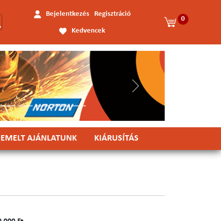
Bejelentkezés
Regisztráció
0
Kedvencek
Következő
IEMELT AJÁNLATUNK
KIÁRUSÍTÁS