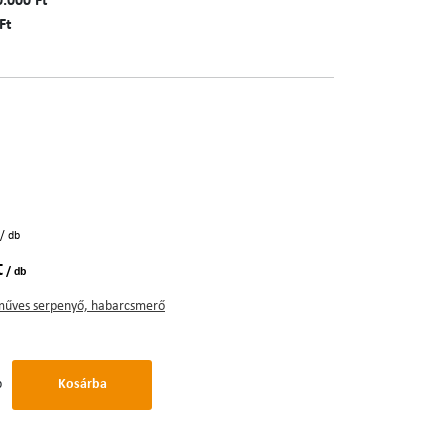
0.000 Ft
Ft
/ db
t
/ db
űves serpenyő, habarcsmerő
b
Kosárba