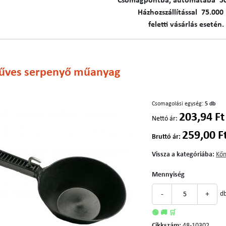
C​​​somagpontba, automatába 5
Házhozszállítással 75.000 
feletti vásárlás esetén.
ves serpenyő műanyag
Csomagolási egység:
5 db
203,94 Ft
Nettó ár:
259,00 F
Bruttó ár:
Vissza a kategóriába:
Kőm
Mennyiség
-
+
d
🟢 🚚 🛒
Cikkszám:
48-10302