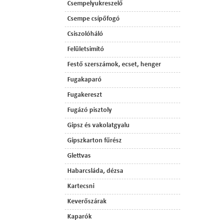
Csempelyukreszelő
Csempe csípőfogó
Csiszolóháló
Felületsimító
Festő szerszámok, ecset, henger
Fugakaparó
Fugakereszt
Fugázó pisztoly
Gipsz és vakolatgyalu
Gipszkarton fűrész
Glettvas
Habarcsláda, dézsa
Kartecsni
Keverőszárak
Kaparók