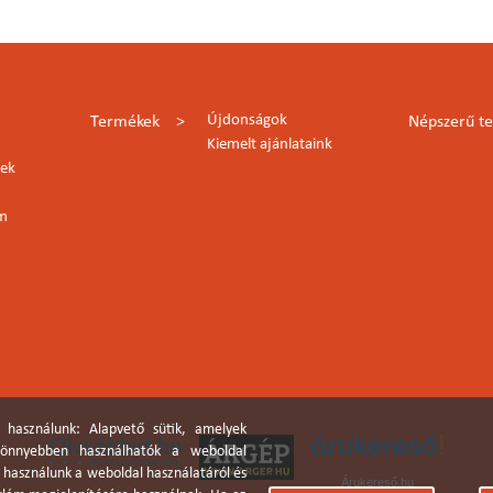
Újdonságok
Termékek
Népszerű t
Kiemelt ajánlataink
lek
rm
 használunk: Alapvető sütik, amelyek
 könnyebben használhatók a weboldal
a használunk a weboldal használatáról és
Árukereső.hu