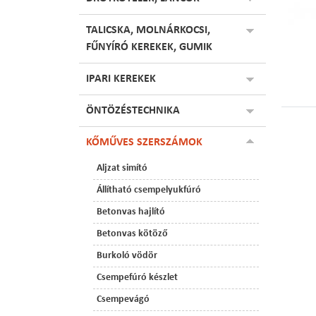
TALICSKA, MOLNÁRKOCSI,
FŰNYÍRÓ KEREKEK, GUMIK
IPARI KEREKEK
ÖNTÖZÉSTECHNIKA
KŐMŰVES SZERSZÁMOK
Aljzat simító
Állítható csempelyukfúró
Betonvas hajlító
Betonvas kötöző
Burkoló vödör
Csempefúró készlet
Csempevágó