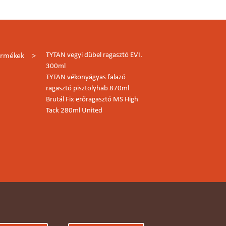
TYTAN vegyi dübel ragasztó EVI.
ermékek
300ml
TYTAN vékonyágyas falazó
ragasztó pisztolyhab 870ml
Brutál Fix erőragasztó MS High
Tack 280ml United