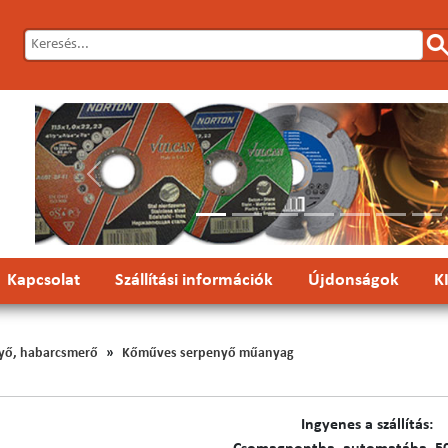
Előző
Kapcsolat
Szállítási információk
Újdonságok
K
yő, habarcsmerő
Kőműves serpenyő műanyag
Ingyenes a szállítás: