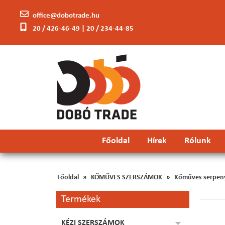
office@dobotrade.hu
20 / 426-46-49 | 20 / 234-44-85
Főoldal
Hírek
Rólunk
Főoldal
KŐMŰVES SZERSZÁMOK
Kőműves serpen
Termékek
KÉZI SZERSZÁMOK