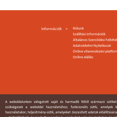
Rólunk
Információk
Szállítási információk
Általános Szerződési Feltéte
Adatvédelmi Nyilatkozat
Online vitarendezési platfo
Online elállás
A weboldalunkon válogatott saját és harmadik féltől származó sütiket
szükségesek a weboldal használatához; funkcionális sütik, amelyek
használatakor; teljesítmény-sütik, amelyeket összesített adatok előállításár