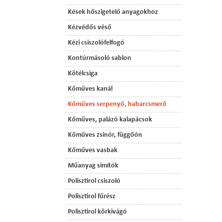
Kések hőszigetelő anyagokhoz
Kézvédős véső
Kézi csiszolófelfogó
Kontúrmásoló sablon
Kötélcsiga
Kőműves kanál
Kőműves serpenyő, habarcsmerő
Kőműves, palázó kalapácsok
Kőműves zsinór, függőón
Kőműves vasbak
Műanyag simítók
Polisztirol csiszoló
Polisztirol fűrész
Polisztirol körkivágó