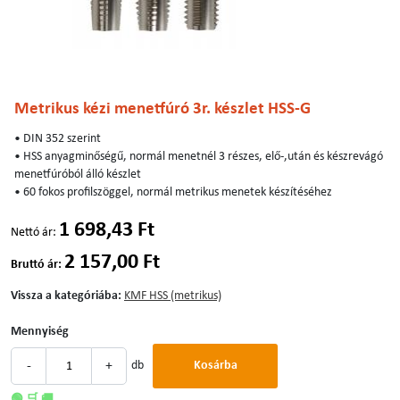
Metrikus kézi menetfúró 3r. készlet HSS-G
• DIN 352 szerint
• HSS anyagminőségű, normál menetnél 3 részes, elő-,után és készrevágó
menetfúróból álló készlet
• 60 fokos profilszöggel, normál metrikus menetek készítéséhez
1 698,43 Ft
Nettó ár:
2 157,00 Ft
Bruttó ár:
Vissza a kategóriába:
KMF HSS (metrikus)
Mennyiség
-
+
db
Kosárba
🟢 🛒 🚚