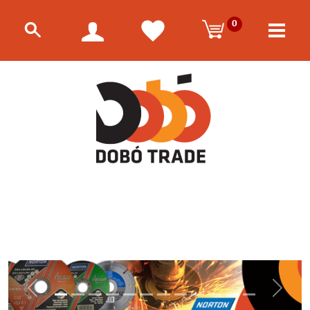
0
Előző
Követk