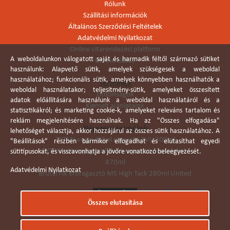
Rólunk
Szállítási információk
Általános Szerződési Feltételek
Adatvédelmi Nyilatkozat
Online vitarendezési platform
A weboldalunkon válogatott saját és harmadik féltől származó sütiket
Online elállás
használunk: Alapvető sütik, amelyek szükségesek a weboldal
használatához; funkcionális sütik, amelyek könnyebben használhatók a
Termékek
weboldal használatakor; teljesítmény-sütik, amelyeket összesített
Újdonságok
adatok előállítására használunk a weboldal használatáról és a
Kiemelt ajánlataink
statisztikákról; és marketing cookie-k, amelyeket releváns tartalom és
reklám megjelenítésére használnak. Ha az "Összes elfogadása"
Népszerű termékek
lehetőséget választja, akkor hozzájárul az összes sütik használatához. A
TYTAN vegyi dübel ragasztó EVI. 300ml
"Beállítások" részben bármikor elfogadhat és elutasíthat egyedi
TYTAN vékonyágyas falazó ragasztó pisztolyhab
sütitípusokat, és visszavonhatja a jövőre vonatkozó beleegyezését.
870ml
Adatvédelmi Nyilatkozat
Brutál Fix erőragasztó MS High Tack 280ml United
Összes elutasítása
Árukereső.hu