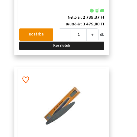
🟢 🛒 🚚
2 739,37 Ft
Nettó ár:
3 479,00 Ft
Bruttó ár:
-
+
Kosárba
db
Részletek