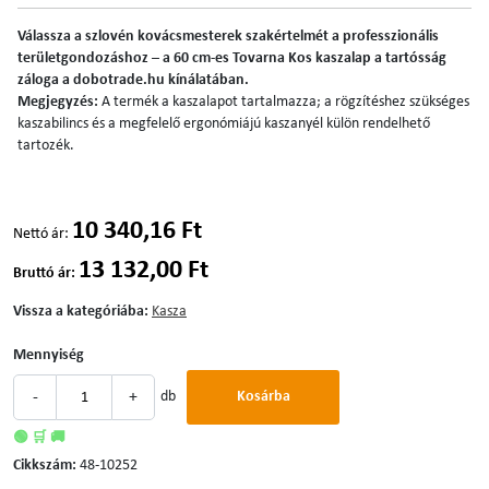
Válassza a szlovén kovácsmesterek szakértelmét a professzionális
területgondozáshoz – a 60 cm-es Tovarna Kos kaszalap a tartósság
záloga a dobotrade.hu kínálatában.
Megjegyzés:
A termék a kaszalapot tartalmazza; a rögzítéshez szükséges
kaszabilincs és a megfelelő ergonómiájú kaszanyél külön rendelhető
tartozék.
10 340,16 Ft
Nettó ár:
13 132,00 Ft
Bruttó ár:
Vissza a kategóriába:
Kasza
Mennyiség
-
+
db
Kosárba
🟢 🛒 🚚
Cikkszám:
48-10252