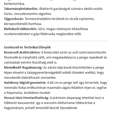
karbantartása.
Takarmánybetakarítás:
Állattartó gazdaságok számára ideális eszköz
tiszta, roncsolásmentes vágáshoz.
Tájgondozás:
Természetvédelmi területek és rézsűk zajmentes,
környezetkímélő tisztítása.
Kivitelezői előkészítés:
Sűrű, magas növényzet eltávolítása
munkaterületeken a gépi földmunka megkezdése előtt.
Szerkezeti és Technikai Előnyök
Kovácsolt Acélstruktúra:
A kovácsolás során az acél szemcseszerkezete
finomodik és irányítottá válik, ami megakadályozza a penge repedését és
csorbulását extrém feszültség alatt is.
Kiemelkedő Rugalmasság:
Az edzési eljárásnak köszönhetően a penge
képes elnyelni a talajegyenetlenségekből adódó ütéseket anélkül, hogy
maradandó alakváltozást szenvedne.
Hatékony Vágóél-geometria:
A 60 cm-es penge ívét úgy tervezték, hogy
minimális fizikai erőfeszítéssel maximális vágási felületet érjen el, segítve
a folyamatos, lendületes munkát.
Hosszú távú Fenntarthatóság:
A prémium alapanyag lehetővé teszi a
többszöri kaszaverést, így a szerszám élettartama többszöröse a
hagyományos, préselt lemezből készült típusokénak.