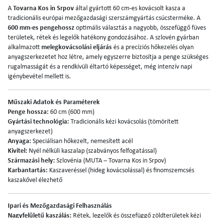
A
Tovarna Kos in Srpov
által gyártott 60 cm-es kovácsolt kasza a
tradicionális európai mezőgazdasági szerszámgyártás csúcsterméke. A
600 mm-es pengehossz
optimális választás a nagyobb, összefüggő füves
területek, rétek és legelők hatékony gondozásához. A szlovén gyárban
alkalmazott
melegkovácsolási eljárás
és a precíziós hőkezelés olyan
anyagszerkezetet hoz létre, amely egyszerre biztosítja a penge szükséges
rugalmasságát és a rendkívüli éltartó képességet, még intenzív napi
igénybevétel mellett is.
Műszaki Adatok és Paraméterek
Penge hossza:
60 cm (600 mm)
Gyártási technológia:
Tradicionális kézi kovácsolás (tömörített
anyagszerkezet)
Anyaga:
Speciálisan hőkezelt, nemesített acél
Kivitel:
Nyél nélküli kaszalap (szabványos felfogatással)
Származási hely:
Szlovénia (MUTA – Tovarna Kos in Srpov)
Karbantartás:
Kaszaveréssel (hideg kovácsolással) és finomszemcsés
kaszakővel élezhető
Ipari és Mezőgazdasági Felhasználás
Nagyfelületű kaszálás:
Rétek, legelők és összefüggő zöldterületek kézi