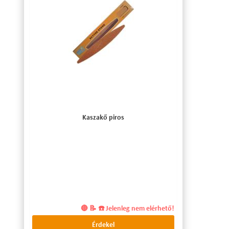
Kaszakő piros
🔴 📝 ☎️ Jelenleg nem elérhető!
Érdekel