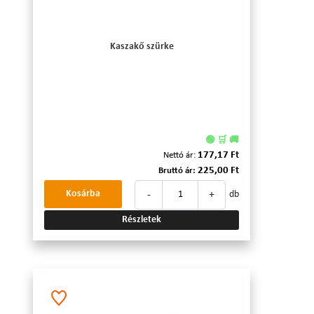
Kaszakő szürke
🟢 🛒 🚚
177,17 Ft
Nettó ár:
225,00 Ft
Bruttó ár:
-
+
Kosárba
db
Részletek