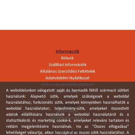
Információk
Rólunk
Szállítási információk
Általános Szerződési Feltételek
Adatvédelmi Nyilatkozat
Online vitarendezési platform
A weboldalunkon válogatott saját és harmadik féltől származó sütiket
Online elállás
használunk: Alapvető sütik, amelyek szükségesek a weboldal
használatához; funkcionális sütik, amelyek könnyebben használhatók a
Termékek
weboldal használatakor; teljesítmény-sütik, amelyeket összesített
Újdonságok
adatok előállítására használunk a weboldal használatáról és a
Kiemelt ajánlataink
statisztikákról; és marketing cookie-k, amelyeket releváns tartalom és
reklám megjelenítésére használnak. Ha az "Összes elfogadása"
Népszerű termékek
lehetőséget választja, akkor hozzájárul az összes sütik használatához. A