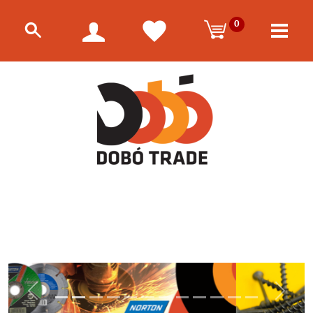
0
Előző
Követk