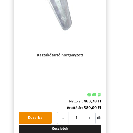
Kaszakőtartó horganyzott
🟢 🚚 🛒
463,78 Ft
Nettó ár:
589,00 Ft
Bruttó ár:
-
+
Kosárba
db
Részletek