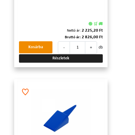
🟢 🛒 🚚
2 225,20 Ft
Nettó ár:
2 826,00 Ft
Bruttó ár:
-
+
Kosárba
db
Részletek