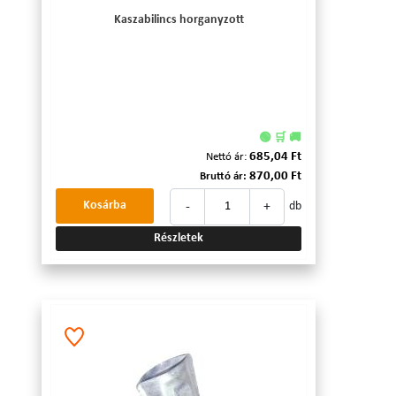
Kaszabilincs horganyzott
🟢 🛒 🚚
685,04 Ft
Nettó ár:
870,00 Ft
Bruttó ár:
-
+
Kosárba
db
Részletek