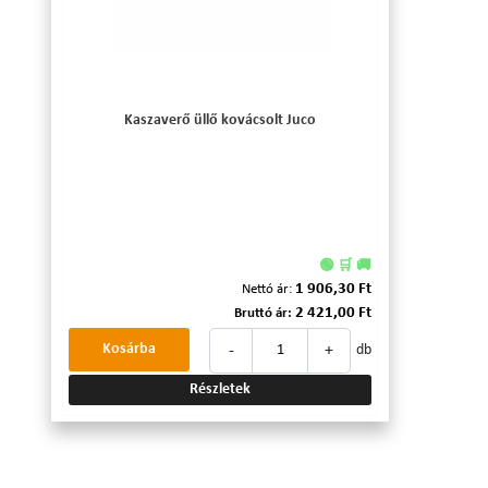
Kaszaverő üllő kovácsolt Juco
🟢 🛒 🚚
1 906,30 Ft
Nettó ár:
2 421,00 Ft
Bruttó ár:
-
+
Kosárba
db
Részletek