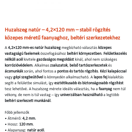
Huzalszeg natúr – 4,2×120 mm – stabil rögzítés
közepes méretű faanyaghoz, beltéri szerkezetekhez
A
4,2×120 mm-es natúr huzalszeg
megbízható választás
közepes
vastagságú faelemek
összefogásához
beltéri környezetben
.
Felületkezelés
nélküli acél
kivitele
gazdaságos megoldást
kínál, ahol nem szükséges
korrózióvédelem
. Alkalmas
zsaluzatok
,
belső tartószerkezetek
és
ácsmunkák
során, ahol fontos a
pontos és tartós rögzítés
.
Kézi kalapáccsal
vagy
gépi szegbeütővel
is könnyedén alkalmazható. A
lapos fej
kialakítás
segíti a felületbe simulást, így
esztétikusabb és biztonságosabb rögzítést
tesz lehetővé. A huzalszeg mérete ideális választás, ha a
faanyag
nem túl
vékony, de nem is túl vastag – így
univerzálisan használható
a legtöbb
beltéri szerkezeti munkánál
.
Főbb jellemzők
• Átmérő:
4,2 mm
.
• Hossz:
120 mm
.
• Alapanyag:
natúr acél
.