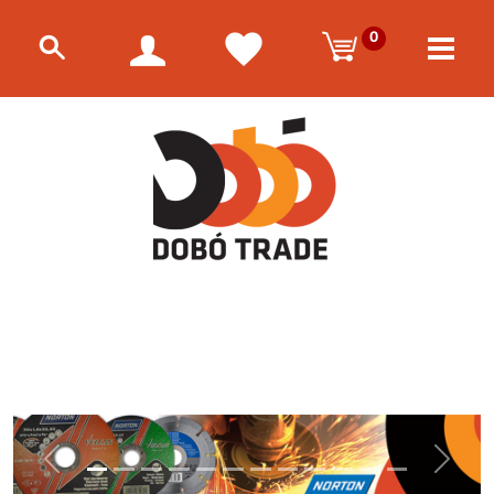
0
Előző
Követke