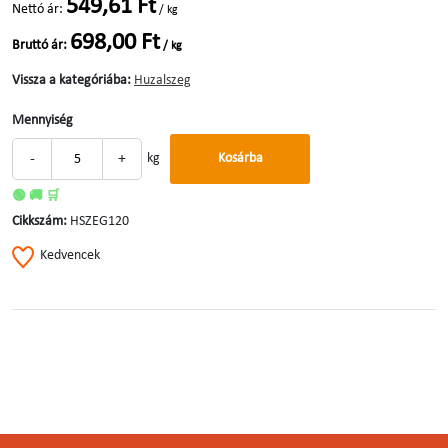
549,61 Ft
Nettó ár:
/ kg
698,00 Ft
Bruttó ár:
/ kg
Vissza a kategóriába:
Huzalszeg
Mennyiség
-
+
kg
Kosárba
🟢 🚚 🛒
Cikkszám:
HSZEG120
Kedvencek