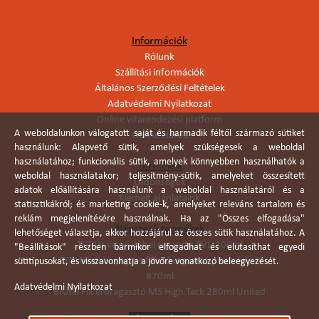
Információk
Rólunk
Szállítási információk
Általános Szerződési Feltételek
Adatvédelmi Nyilatkozat
Online vitarendezési platform
A weboldalunkon válogatott saját és harmadik féltől származó sütiket
Online elállás
használunk: Alapvető sütik, amelyek szükségesek a weboldal
használatához; funkcionális sütik, amelyek könnyebben használhatók a
Termékek
weboldal használatakor; teljesítmény-sütik, amelyeket összesített
Újdonságok
adatok előállítására használunk a weboldal használatáról és a
Kiemelt ajánlataink
statisztikákról; és marketing cookie-k, amelyeket releváns tartalom és
reklám megjelenítésére használnak. Ha az "Összes elfogadása"
Népszerű termékek
lehetőséget választja, akkor hozzájárul az összes sütik használatához. A
TYTAN vegyi dübel ragasztó EVI. 300ml
"Beállítások" részben bármikor elfogadhat és elutasíthat egyedi
TYTAN vékonyágyas falazó ragasztó pisztolyhab
sütitípusokat, és visszavonhatja a jövőre vonatkozó beleegyezését.
870ml
Adatvédelmi Nyilatkozat
Brutál Fix erőragasztó MS High Tack 280ml United