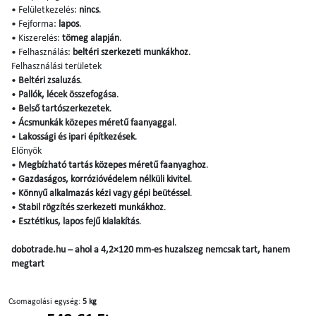
• Felületkezelés:
nincs
.
• Fejforma:
lapos
.
• Kiszerelés:
tömeg alapján
.
• Felhasználás:
beltéri szerkezeti munkákhoz
.
Felhasználási területek
•
Beltéri zsaluzás
.
•
Pallók, lécek összefogása
.
•
Belső tartószerkezetek
.
•
Ácsmunkák közepes méretű faanyaggal
.
•
Lakossági és ipari építkezések
.
Előnyök
•
Megbízható tartás közepes méretű faanyaghoz
.
•
Gazdaságos, korrózióvédelem nélküli kivitel
.
•
Könnyű alkalmazás kézi vagy gépi beütéssel
.
•
Stabil rögzítés szerkezeti munkákhoz
.
•
Esztétikus, lapos fejű kialakítás
.
dobotrade.hu – ahol a 4,2×120 mm-es huzalszeg nemcsak tart, hanem
megtart
Csomagolási egység:
5 kg