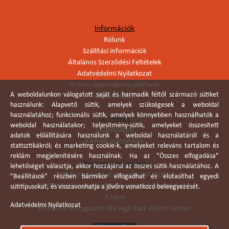
Információk
Rólunk
Szállítási információk
Általános Szerződési Feltételek
Adatvédelmi Nyilatkozat
Online vitarendezési platform
A weboldalunkon válogatott saját és harmadik féltől származó sütiket
Online elállás
használunk: Alapvető sütik, amelyek szükségesek a weboldal
használatához; funkcionális sütik, amelyek könnyebben használhatók a
Termékek
weboldal használatakor; teljesítmény-sütik, amelyeket összesített
Újdonságok
adatok előállítására használunk a weboldal használatáról és a
Kiemelt ajánlataink
statisztikákról; és marketing cookie-k, amelyeket releváns tartalom és
reklám megjelenítésére használnak. Ha az "Összes elfogadása"
Népszerű termékek
lehetőséget választja, akkor hozzájárul az összes sütik használatához. A
TYTAN vegyi dübel ragasztó EVI. 300ml
"Beállítások" részben bármikor elfogadhat és elutasíthat egyedi
TYTAN vékonyágyas falazó ragasztó pisztolyhab
sütitípusokat, és visszavonhatja a jövőre vonatkozó beleegyezését.
870ml
Adatvédelmi Nyilatkozat
Brutál Fix erőragasztó MS High Tack 280ml United