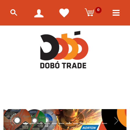
0
Előző
Követk