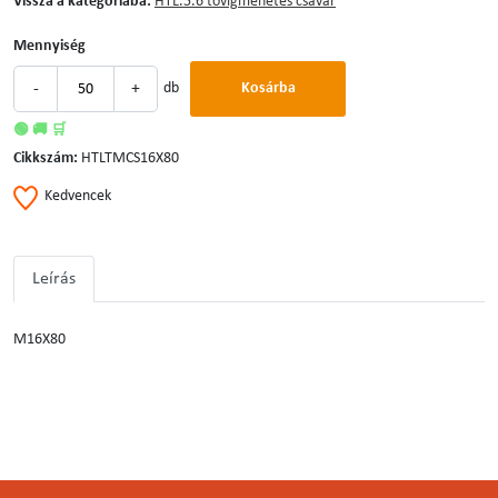
Vissza a kategóriába:
HTL.5.6 tövigmenetes csavar
Mennyiség
-
+
db
Kosárba
🟢 🚚 🛒
Cikkszám:
HTLTMCS16X80
Kedvencek
Leírás
M16X80