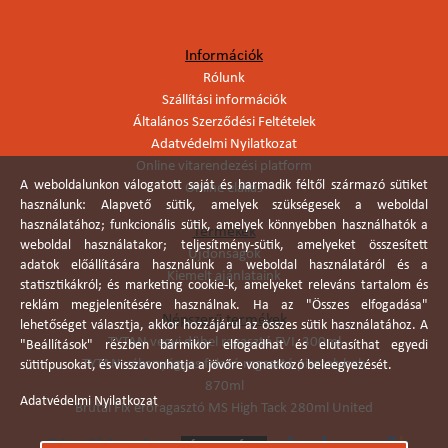
Információk
Rólunk
Szállítási információk
Általános Szerződési Feltételek
Adatvédelmi Nyilatkozat
Online vitarendezési platform
A weboldalunkon válogatott saját és harmadik féltől származó sütiket
Online elállás
használunk: Alapvető sütik, amelyek szükségesek a weboldal
használatához; funkcionális sütik, amelyek könnyebben használhatók a
Termékek
weboldal használatakor; teljesítmény-sütik, amelyeket összesített
Újdonságok
adatok előállítására használunk a weboldal használatáról és a
Kiemelt ajánlataink
statisztikákról; és marketing cookie-k, amelyeket releváns tartalom és
reklám megjelenítésére használnak. Ha az "Összes elfogadása"
Népszerű termékek
lehetőséget választja, akkor hozzájárul az összes sütik használatához. A
TYTAN vegyi dübel ragasztó EVI. 300ml
"Beállítások" részben bármikor elfogadhat és elutasíthat egyedi
TYTAN vékonyágyas falazó ragasztó pisztolyhab
sütitípusokat, és visszavonhatja a jövőre vonatkozó beleegyezését.
870ml
Adatvédelmi Nyilatkozat
Brutál Fix erőragasztó MS High Tack 280ml United