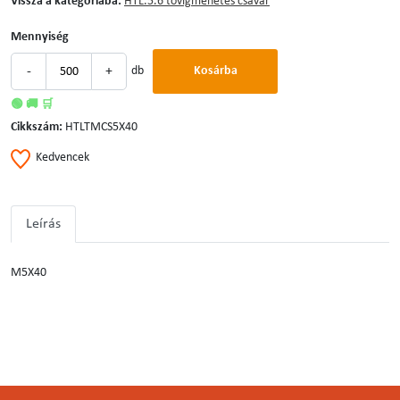
Vissza a kategóriába:
HTL.5.6 tövigmenetes csavar
Mennyiség
-
+
db
Kosárba
🟢 🚚 🛒
Cikkszám:
HTLTMCS5X40
Kedvencek
Leírás
M5X40