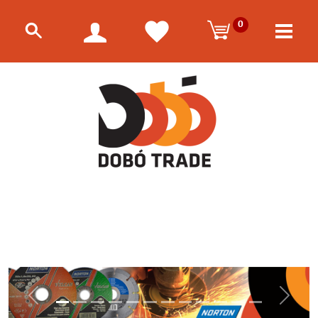
0
Előző
Követk