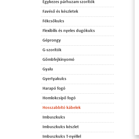
Egykezes párhuzam szorítók
Favéső és készletek
Fékcsőkulcs
Flexibilis és nyeles dugókulcs
Géprongy
G-szorítók
Gömbfejkinyomó
Gyalu
Gyertyakulcs
Harapó fogó
Homlokcsípő fogó
Hosszabbító kábelek
Imbuszkulcs
Imbuszkulcs készlet
Imbuszkulcs T-nyéllel