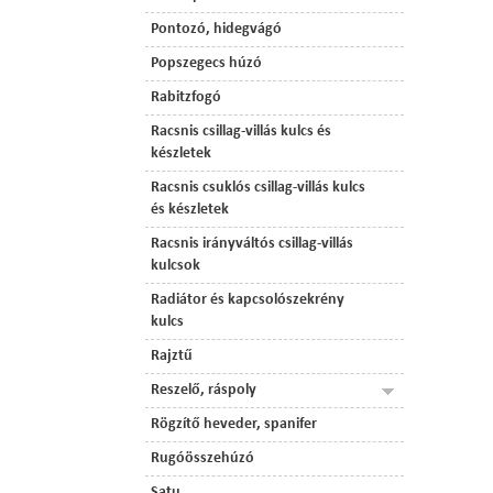
Pontozó, hidegvágó
Popszegecs húzó
Rabitzfogó
Racsnis csillag-villás kulcs és
készletek
Racsnis csuklós csillag-villás kulcs
és készletek
Racsnis irányváltós csillag-villás
kulcsok
Radiátor és kapcsolószekrény
kulcs
Rajztű
Reszelő, ráspoly
Rögzítő heveder, spanifer
Rugóösszehúzó
Satu