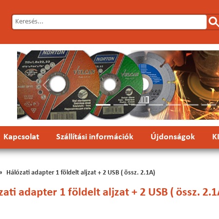
Előző
Kapcsolat
Szállítási információk
Újdonságok
K
Hálózati adapter 1 földelt aljzat + 2 USB ( össz. 2.1A)
ati adapter 1 földelt aljzat + 2 USB ( össz. 2.1