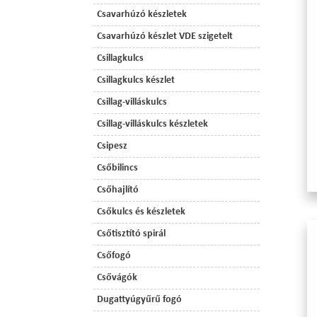
Csavarhúzó készletek
Csavarhúzó készlet VDE szigetelt
Csillagkulcs
Csillagkulcs készlet
Csillag-villáskulcs
Csillag-villáskulcs készletek
Csipesz
Csőbilincs
Csőhajlító
Csőkulcs és készletek
Csőtisztító spirál
Csőfogó
Csővágók
Dugattyúgyűrű fogó