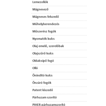
Lemezollók
Mágnesező
Mágneses felszedő
Műhelyberendezés
Műszerész fogók
Nyomaték kulcs
Olaj emelő, szerelőbak
Olajszűrő kulcs
Oldalcsípő fogó
Olló
Önindító kulcs
Önzáró fogók
Patent kiszedő
Párhuzam szorító
PIHER párhuzamszorító