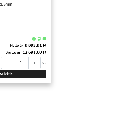
x1,5mm
🟢 🛒 🚚
9 992,91 Ft
Nettó ár:
12 691,00 Ft
Bruttó ár:
-
+
db
szletek