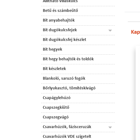
Állítható villáskulcs
Betű és számbeütő
Bit anyabehajtók
Bit dugókulcsfejek
Kap
Bit dugókulcsfej készlet
Bit hegyek
Bit hegy behajtók és toldók
Bit készletek
Blankoló, saruzó fogók
Bőrlyukasztó, tömítéskivágó
Csapágylehúzó
Csapszegkiütő
Csapszegvágó
Csavarhúzók, fázisceruzák
Csavarhúzók VDE szigetelt