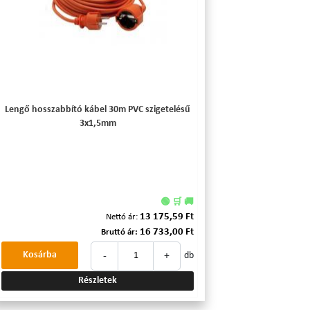
Lengő hosszabbító kábel 30m PVC szigetelésű
3x1,5mm
🟢 🛒 🚚
13 175,59 Ft
Nettó ár:
16 733,00 Ft
Bruttó ár:
-
+
Kosárba
db
Részletek