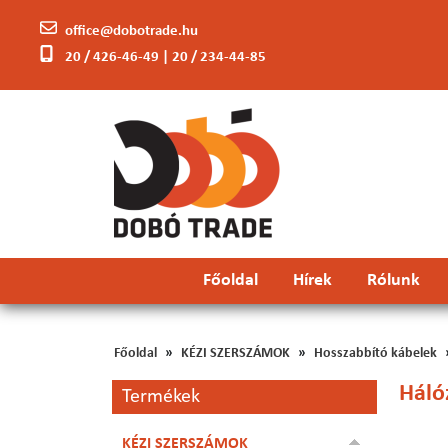
office@dobotrade.hu
20 / 426-46-49 | 20 / 234-44-85
Főoldal
Hírek
Rólunk
Főoldal
KÉZI SZERSZÁMOK
Hosszabbító kábelek
Hálóz
Termékek
KÉZI SZERSZÁMOK