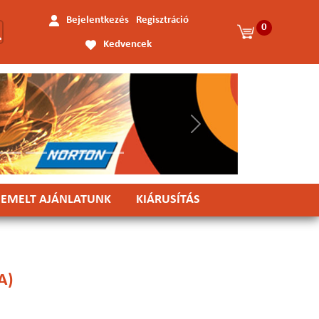
Bejelentkezés
Regisztráció
0
Kedvencek
Következő
IEMELT AJÁNLATUNK
KIÁRUSÍTÁS
A)