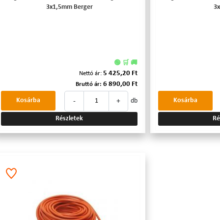
3x1,5mm Berger
3
🟢 🛒 🚚
5 425,20 Ft
Nettó ár:
6 890,00 Ft
Bruttó ár:
-
+
Kosárba
Kosárba
db
Részletek
Ré