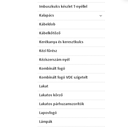
Imbuszkulcs készlet T-nyéllel
Kalapács
Kábeldob
Kábelkötöző
Kerékanya és keresztkulcs
Kézi fűrész
Kéziszerszám nyél
Kombinált fogó
Kombinált fogó VDE szigetelt
Lakat
Lakatos körző
Lakatos párhuzamszorítók
Laposfogó
Lámpák