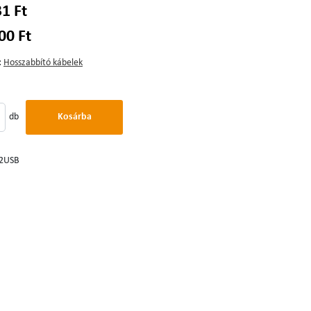
31 Ft
00 Ft
:
Hosszabbító kábelek
db
Kosárba
-2USB