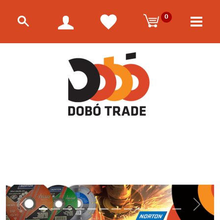
0
Előző
Követk