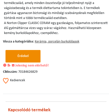
termékcsalád, amely minden összetevője jó teljesítményt nyújt a
vágásisebesség és a termék élettartama tekintetében is. E termékek
gyártása ugyanazon biztonsági és minőségi szabványoknak megfelelően
történik mint a többi termékcsalád esetében.
A Norton Clipper CLASSIC CERAM egy gazdaságos, folyamatos szinterezett
élű gyémáttárcsa vizes vagy száraz vágáshoz. Használható közepesen
kemény burkolólapokhoz, csempékhez.
Vissza a kategóriába:
Kerámia, porcelán burkolólapok
Érdekel
🔴 📝 ☎️ Jelenleg nem elérhető!
Cikkszám:
70184626829
Kedvencek
Kapcsolódó termékek