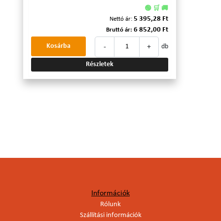
🟢 🛒 🚚
5 395,28 Ft
Nettó ár:
6 852,00 Ft
Bruttó ár:
-
+
Kosárba
db
Részletek
Információk
Rólunk
Szállítási információk