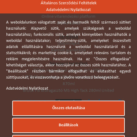
Általános Szerződési Feltételek
Adatvédelmi Nyilatkozat
Online vitarendezési platform
A weboldalunkon válogatott saját és harmadik féltől származó sütiket
Online elállás
használunk: Alapvető sütik, amelyek szükségesek a weboldal
használatához; funkcionális sütik, amelyek könnyebben használhatók a
Termékek
weboldal használatakor; teljesítmény-sütik, amelyeket összesített
Újdonságok
adatok előállítására használunk a weboldal használatáról és a
Kiemelt ajánlataink
statisztikákról; és marketing cookie-k, amelyeket releváns tartalom és
reklám megjelenítésére használnak. Ha az "Összes elfogadása"
Népszerű termékek
lehetőséget választja, akkor hozzájárul az összes sütik használatához. A
TYTAN vegyi dübel ragasztó EVI. 300ml
"Beállítások" részben bármikor elfogadhat és elutasíthat egyedi
TYTAN vékonyágyas falazó ragasztó pisztolyhab
sütitípusokat, és visszavonhatja a jövőre vonatkozó beleegyezését.
870ml
Adatvédelmi Nyilatkozat
Brutál Fix erőragasztó MS High Tack 280ml United
Összes elutasítása
Árukereső.hu
Beállítások