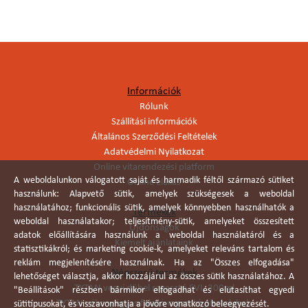
Információk
Rólunk
Szállítási információk
Általános Szerződési Feltételek
Adatvédelmi Nyilatkozat
Online vitarendezési platform
A weboldalunkon válogatott saját és harmadik féltől származó sütiket
Online elállás
használunk: Alapvető sütik, amelyek szükségesek a weboldal
használatához; funkcionális sütik, amelyek könnyebben használhatók a
Termékek
weboldal használatakor; teljesítmény-sütik, amelyeket összesített
Újdonságok
adatok előállítására használunk a weboldal használatáról és a
Kiemelt ajánlataink
statisztikákról; és marketing cookie-k, amelyeket releváns tartalom és
reklám megjelenítésére használnak. Ha az "Összes elfogadása"
Népszerű termékek
lehetőséget választja, akkor hozzájárul az összes sütik használatához. A
TYTAN vegyi dübel ragasztó EVI. 300ml
"Beállítások" részben bármikor elfogadhat és elutasíthat egyedi
TYTAN vékonyágyas falazó ragasztó pisztolyhab
sütitípusokat, és visszavonhatja a jövőre vonatkozó beleegyezését.