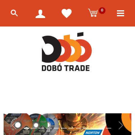
0
Előző
Követk