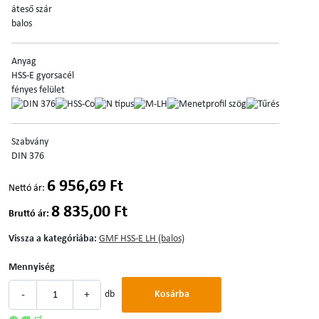
áteső szár
balos
Anyag
HSS-E gyorsacél
fényes felület
Szabvány
DIN 376
6 956,69 Ft
Nettó ár:
8 835,00 Ft
Bruttó ár:
Vissza a kategóriába:
GMF HSS-E LH (balos)
Mennyiség
-
+
db
Kosárba