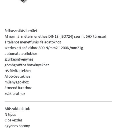
Felhasználási terület
M normál métermenethez DIN13 (ISO724) szerint 6HX tűréssel
általános menetfúrási feladatokhoz
szerkezeti acélokhoz 800 N/mm2-1200N/mm2-ig
automata acélokhoz
szürkeöntvényhez
gömbgrafitos öntvényekhez
rézötvözetekhez
Al ötvözetekhez
műanyagokhoz
átmenő furathoz
zsákfurathoz
Műszaki adatok
N típus
C bekezdés
egyenes horony