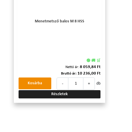
Menetmetsző balos M 8 HSS
🟢 🚚 🛒
8 059,84 Ft
Nettó ár:
10 236,00 Ft
Bruttó ár:
-
+
Kosárba
db
Részletek