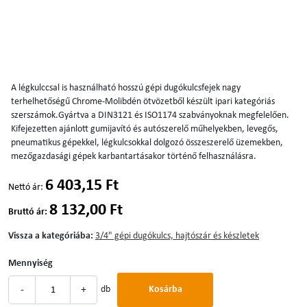
A légkulccsal is használható hosszú gépi dugókulcsfejek nagy
terhelhetőségű Chrome-Molibdén ötvözetből készült ipari kategóriás
szerszámok.Gyártva a DIN3121 és ISO1174 szabványoknak megfelelően.
Kifejezetten ajánlott gumijavító és autószerelő műhelyekben, levegős,
pneumatikus gépekkel, légkulcsokkal dolgozó összeszerelő üzemekben,
mezőgazdasági gépek karbantartásakor történő felhasználásra.
6 403,15 Ft
Nettó ár:
8 132,00 Ft
Bruttó ár:
Vissza a kategóriába:
3/4" gépi dugókulcs, hajtószár és készletek
Mennyiség
-
+
db
Kosárba