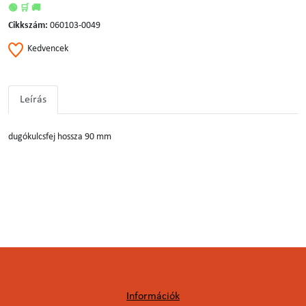
🟢 🛒 🚚
Cikkszám:
060103-0049
Kedvencek
Leírás
dugókulcsfej hossza 90 mm
Információk