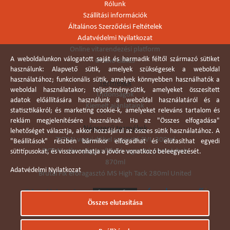
Rólunk
Szállítási információk
Általános Szerződési Feltételek
Adatvédelmi Nyilatkozat
Online vitarendezési platform
A weboldalunkon válogatott saját és harmadik féltől származó sütiket
Online elállás
használunk: Alapvető sütik, amelyek szükségesek a weboldal
használatához; funkcionális sütik, amelyek könnyebben használhatók a
Termékek
weboldal használatakor; teljesítmény-sütik, amelyeket összesített
Újdonságok
adatok előállítására használunk a weboldal használatáról és a
Kiemelt ajánlataink
statisztikákról; és marketing cookie-k, amelyeket releváns tartalom és
reklám megjelenítésére használnak. Ha az "Összes elfogadása"
Népszerű termékek
lehetőséget választja, akkor hozzájárul az összes sütik használatához. A
TYTAN vegyi dübel ragasztó EVI. 300ml
"Beállítások" részben bármikor elfogadhat és elutasíthat egyedi
TYTAN vékonyágyas falazó ragasztó pisztolyhab
sütitípusokat, és visszavonhatja a jövőre vonatkozó beleegyezését.
870ml
Adatvédelmi Nyilatkozat
Brutál Fix erőragasztó MS High Tack 280ml United
Összes elutasítása
Árukereső.hu