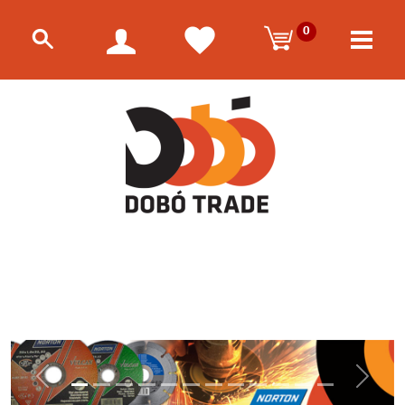
0
Előző
Követk