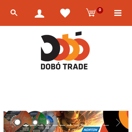
0
Előző
Követke