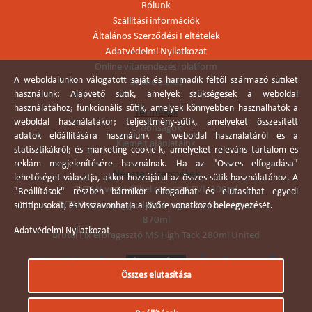
Rólunk
Szállítási információk
Általános Szerződési Feltételek
Adatvédelmi Nyilatkozat
Online vitarendezési platform
A weboldalunkon válogatott saját és harmadik féltől származó sütiket
Online elállás
használunk: Alapvető sütik, amelyek szükségesek a weboldal
használatához; funkcionális sütik, amelyek könnyebben használhatók a
Termékek
weboldal használatakor; teljesítmény-sütik, amelyeket összesített
Újdonságok
adatok előállítására használunk a weboldal használatáról és a
Kiemelt ajánlataink
statisztikákról; és marketing cookie-k, amelyeket releváns tartalom és
reklám megjelenítésére használnak. Ha az "Összes elfogadása"
Népszerű termékek
lehetőséget választja, akkor hozzájárul az összes sütik használatához. A
TYTAN vegyi dübel ragasztó EVI. 300ml
"Beállítások" részben bármikor elfogadhat és elutasíthat egyedi
TYTAN vékonyágyas falazó ragasztó pisztolyhab
sütitípusokat, és visszavonhatja a jövőre vonatkozó beleegyezését.
870ml
Adatvédelmi Nyilatkozat
Brutál Fix erőragasztó MS High Tack 280ml United
Összes elutasítása
Árukereső.hu