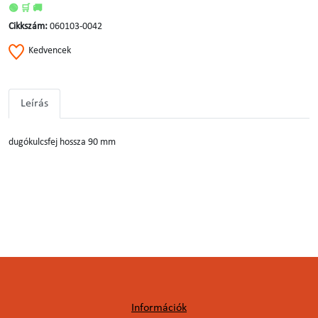
🟢 🛒 🚚
Cikkszám:
060103-0042
Kedvencek
Leírás
dugókulcsfej hossza 90 mm
Információk