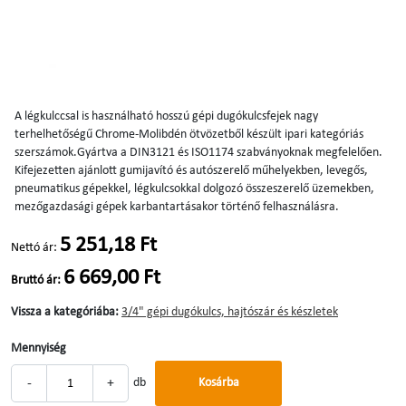
A légkulccsal is használható hosszú gépi dugókulcsfejek nagy
terhelhetőségű Chrome-Molibdén ötvözetből készült ipari kategóriás
szerszámok.Gyártva a DIN3121 és ISO1174 szabványoknak megfelelően.
Kifejezetten ajánlott gumijavító és autószerelő műhelyekben, levegős,
pneumatikus gépekkel, légkulcsokkal dolgozó összeszerelő üzemekben,
mezőgazdasági gépek karbantartásakor történő felhasználásra.
5 251,18 Ft
Nettó ár:
6 669,00 Ft
Bruttó ár:
Vissza a kategóriába:
3/4" gépi dugókulcs, hajtószár és készletek
Mennyiség
-
+
db
Kosárba