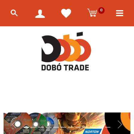
0
Előző
Követk