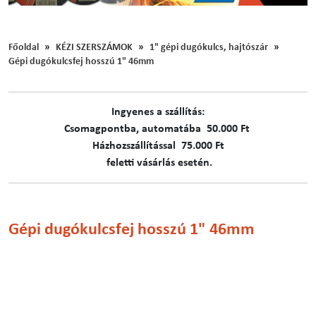
Főoldal
KÉZI SZERSZÁMOK
1" gépi dugókulcs, hajtószár
Gépi dugókulcsfej hosszú 1" 46mm
Ingyenes a szállítás:
C​​​somagpontba, automatába 50.000 Ft
Házhozszállítással 75.000 Ft
feletti vásárlás esetén.
Gépi dugókulcsfej hosszú 1" 46mm