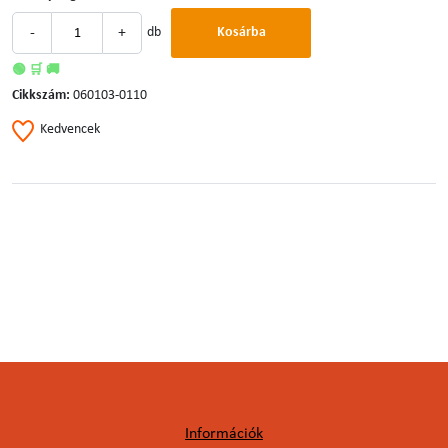
-
+
db
Kosárba
🟢 🛒 🚚
Cikkszám:
060103-0110
Kedvencek
Információk