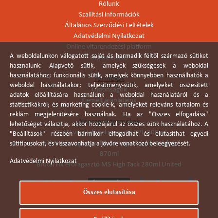
Rólunk
Szállítási információk
Általános Szerződési Feltételek
Adatvédelmi Nyilatkozat
Online vitarendezési platform
A weboldalunkon válogatott saját és harmadik féltől származó sütiket
Online elállás
használunk: Alapvető sütik, amelyek szükségesek a weboldal
használatához; funkcionális sütik, amelyek könnyebben használhatók a
Termékek
weboldal használatakor; teljesítmény-sütik, amelyeket összesített
Újdonságok
adatok előállítására használunk a weboldal használatáról és a
Kiemelt ajánlataink
statisztikákról; és marketing cookie-k, amelyeket releváns tartalom és
reklám megjelenítésére használnak. Ha az "Összes elfogadása"
Népszerű termékek
lehetőséget választja, akkor hozzájárul az összes sütik használatához. A
TYTAN vegyi dübel ragasztó EVI. 300ml
"Beállítások" részben bármikor elfogadhat és elutasíthat egyedi
TYTAN vékonyágyas falazó ragasztó pisztolyhab
sütitípusokat, és visszavonhatja a jövőre vonatkozó beleegyezését.
870ml
Adatvédelmi Nyilatkozat
Brutál Fix erőragasztó MS High Tack 280ml United
Összes elutasítása
Árukereső.hu