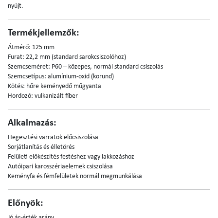
nyújt.
Termékjellemzők:
Átmérő: 125 mm
Furat: 22,2 mm (standard sarokcsiszolóhoz)
Szemcseméret: P60 – közepes, normál standard csiszolás
Szemcsetípus: alumínium-oxid (korund)
Kötés: hőre keményedő műgyanta
Hordozó: vulkanizált fíber
Alkalmazás:
Hegesztési varratok előcsiszolása
Sorjátlanítás és élletörés
Felületi előkészítés festéshez vagy lakkozáshoz
Autóipari karosszériaelemek csiszolása
Keményfa és fémfelületek normál megmunkálása
Előnyök:
Jó ár-érték arány