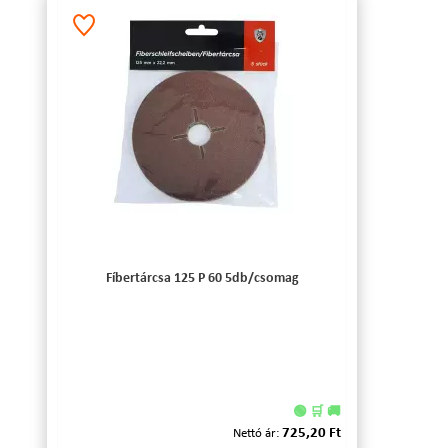
Fíbertárcsa 125 P 60 5db/csomag
🟢 🛒 🚚
725,20 Ft
Nettó ár: