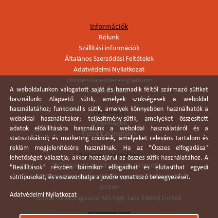
Információk
Rólunk
Szállítási információk
Általános Szerződési Feltételek
Adatvédelmi Nyilatkozat
Online vitarendezési platform
A weboldalunkon válogatott saját és harmadik féltől származó sütiket
Online elállás
használunk: Alapvető sütik, amelyek szükségesek a weboldal
használatához; funkcionális sütik, amelyek könnyebben használhatók a
Termékek
weboldal használatakor; teljesítmény-sütik, amelyeket összesített
Újdonságok
adatok előállítására használunk a weboldal használatáról és a
Kiemelt ajánlataink
statisztikákról; és marketing cookie-k, amelyeket releváns tartalom és
reklám megjelenítésére használnak. Ha az "Összes elfogadása"
Népszerű termékek
lehetőséget választja, akkor hozzájárul az összes sütik használatához. A
TYTAN vegyi dübel ragasztó EVI. 300ml
"Beállítások" részben bármikor elfogadhat és elutasíthat egyedi
TYTAN vékonyágyas falazó ragasztó pisztolyhab
sütitípusokat, és visszavonhatja a jövőre vonatkozó beleegyezését.
870ml
Adatvédelmi Nyilatkozat
Brutál Fix erőragasztó MS High Tack 280ml United