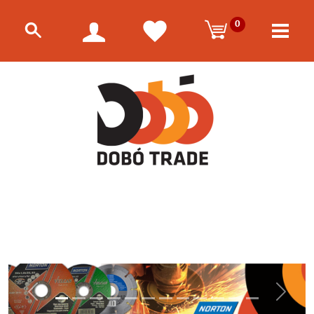
0
Előző
Követk