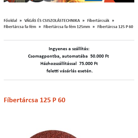
Főoldal
VÁGÁS ÉS CSISZOLÁSTECHNIKA
Fíbertárcsák
Fíbertárcsa fa-fém
Fíbertárcsa fa-fém 125mm
Fíbertárcsa 125 P 60
Ingyenes a szállítás:
C​​​somagpontba, automatába 50.000 Ft
Házhozszállítással 75.000 Ft
feletti vásárlás esetén.
Fíbertárcsa 125 P 60