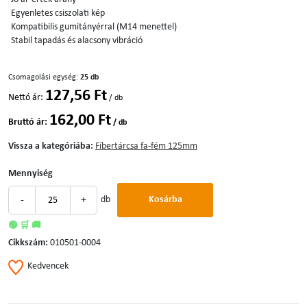
Egyenletes csiszolati kép
Kompatibilis gumitányérral (M14 menettel)
Stabil tapadás és alacsony vibráció
Csomagolási egység:
25 db
127,56 Ft
Nettó ár:
/ db
162,00 Ft
Bruttó ár:
/ db
Vissza a kategóriába:
Fíbertárcsa fa-fém 125mm
Mennyiség
-
+
db
Kosárba
🟢 🛒 🚚
Cikkszám:
010501-0004
Kedvencek