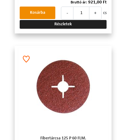
921,00 Ft
Bruttó ár:
-
+
Kosárba
cs
Részletek
Fíbertárcsa 125 P 60 FLM.