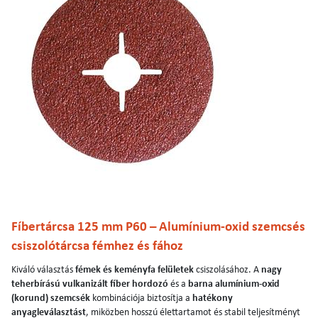
Fíbertárcsa 125 mm P60 – Alumínium-oxid szemcsés
csiszolótárcsa fémhez és fához
Kiváló választás
fémek és keményfa felületek
csiszolásához. A
nagy
teherbírású vulkanizált fíber hordozó
és a
barna alumínium-oxid
(korund) szemcsék
kombinációja biztosítja a
hatékony
anyagleválasztást
, miközben hosszú élettartamot és stabil teljesítményt