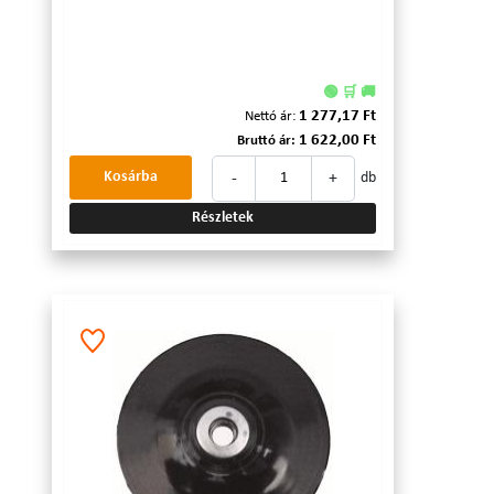
🟢 🛒 🚚
1 277,17 Ft
Nettó ár:
1 622,00 Ft
Bruttó ár:
-
+
Kosárba
db
Részletek