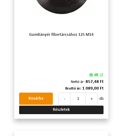
Gumitányér fíbertárcsához 125 M14
🟢 🚚 🛒
857,48 Ft
Nettó ár:
1 089,00 Ft
Bruttó ár:
-
+
Kosárba
db
Részletek