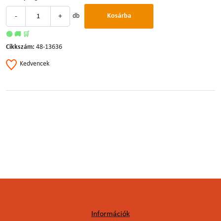
-
+
db
Kosárba
🟢 🚚 🛒
Cikkszám:
48-13636
Kedvencek
Információk