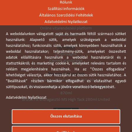
Rólunk
Szállítási információk
Általános Szerződési Feltételek
Adatvédelmi Nyilatkozat
Online vitarendezési platform
A weboldalunkon válogatott saját és harmadik féltől származó sütiket
Online elállás
használunk: Alapvető sütik, amelyek szükségesek a weboldal
használatához; funkcionális sütik, amelyek könnyebben használhatók a
Termékek
weboldal használatakor; teljesítmény-sütik, amelyeket összesített
Újdonságok
adatok előállítására használunk a weboldal használatáról és a
Kiemelt ajánlataink
statisztikákról; és marketing cookie-k, amelyeket releváns tartalom és
reklám megjelenítésére használnak. Ha az "Összes elfogadása"
Népszerű termékek
lehetőséget választja, akkor hozzájárul az összes sütik használatához. A
TYTAN vegyi dübel ragasztó EVI. 300ml
"Beállítások" részben bármikor elfogadhat és elutasíthat egyedi
TYTAN vékonyágyas falazó ragasztó pisztolyhab
sütitípusokat, és visszavonhatja a jövőre vonatkozó beleegyezését.
870ml
Adatvédelmi Nyilatkozat
Brutál Fix erőragasztó MS High Tack 280ml United
Összes elutasítása
Árukereső.hu