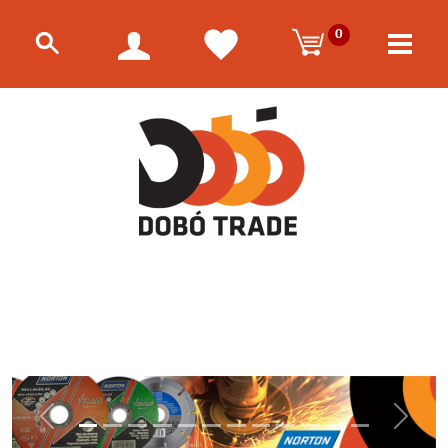
0
Előző
Követk