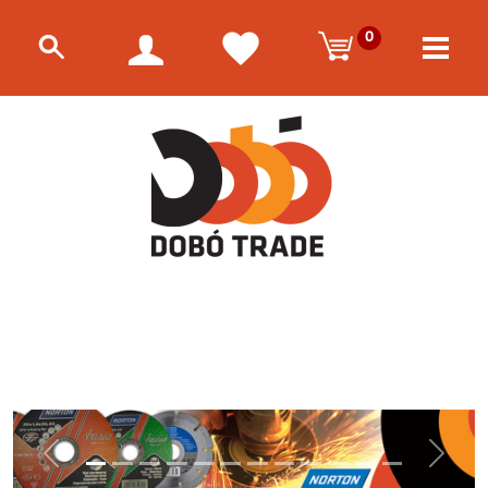
0
Előző
Követke