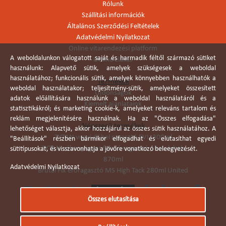
Rólunk
Szállítási információk
Általános Szerződési Feltételek
Adatvédelmi Nyilatkozat
Online vitarendezési platform
A weboldalunkon válogatott saját és harmadik féltől származó sütiket
Online elállás
használunk: Alapvető sütik, amelyek szükségesek a weboldal
használatához; funkcionális sütik, amelyek könnyebben használhatók a
Termékek
weboldal használatakor; teljesítmény-sütik, amelyeket összesített
Újdonságok
adatok előállítására használunk a weboldal használatáról és a
Kiemelt ajánlataink
statisztikákról; és marketing cookie-k, amelyeket releváns tartalom és
reklám megjelenítésére használnak. Ha az "Összes elfogadása"
Népszerű termékek
lehetőséget választja, akkor hozzájárul az összes sütik használatához. A
TYTAN vegyi dübel ragasztó EVI. 300ml
"Beállítások" részben bármikor elfogadhat és elutasíthat egyedi
TYTAN vékonyágyas falazó ragasztó pisztolyhab
sütitípusokat, és visszavonhatja a jövőre vonatkozó beleegyezését.
870ml
Adatvédelmi Nyilatkozat
Brutál Fix erőragasztó MS High Tack 280ml United
Összes elutasítása
Árukereső.hu