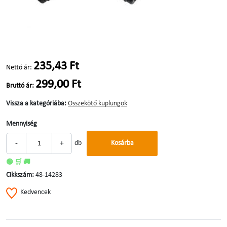
235,43 Ft
Nettó ár:
299,00 Ft
Bruttó ár:
Vissza a kategóriába:
Összekötő kuplungok
Mennyiség
-
+
db
Kosárba
🟢 🛒 🚚
Cikkszám:
48-14283
Kedvencek