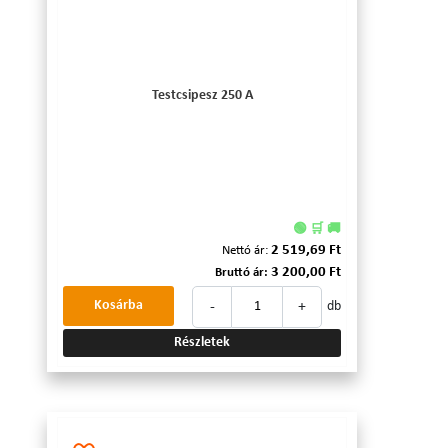
Testcsipesz 250 A
🟢 🛒 🚚
2 519,69 Ft
Nettó ár:
3 200,00 Ft
Bruttó ár:
-
+
Kosárba
db
Részletek