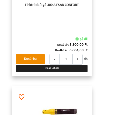
Elektródafogó 300 A ESAB CONFORT
🟢 🛒 🚚
5 200,00 Ft
Nettó ár:
6 604,00 Ft
Bruttó ár:
-
+
Kosárba
db
Részletek