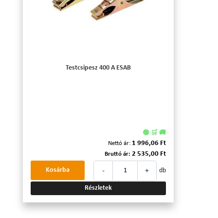
Testcsipesz 400 A ESAB
🟢 🛒 🚚
1 996,06 Ft
Nettó ár:
2 535,00 Ft
Bruttó ár:
-
+
Kosárba
db
Részletek