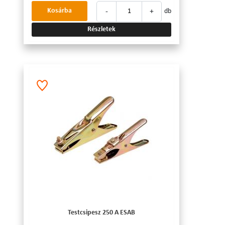
-
+
Kosárba
db
Részletek
Testcsipesz 250 A ESAB