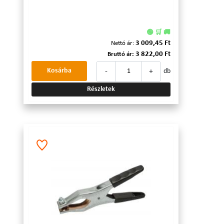
🟢 🛒 🚚
3 009,45 Ft
Nettó ár:
3 822,00 Ft
Bruttó ár:
-
+
Kosárba
db
Részletek