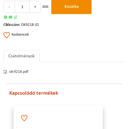
-
+
dob
Kosárba
🟢 🚚 🛒
Cikkszám:
OK9218-32
Kedvencek
Csatolmányok
ok-9218.pdf
Kapcsolódó termékek