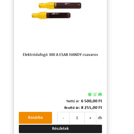
Elektródafogó 300 A ESAB HANDY csavaros
🟢 🛒 🚚
6 500,00 Ft
Nettó ár:
8 255,00 Ft
Bruttó ár:
-
+
Kosárba
db
Részletek