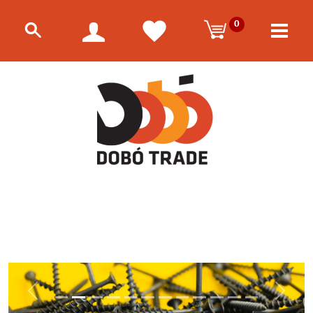
0
Előző
Követk