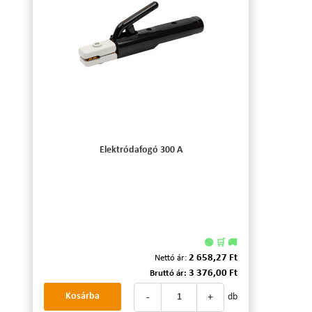
Elektródafogó 300 A
🟢 🛒 🚚
2 658,27 Ft
Nettó ár:
3 376,00 Ft
Bruttó ár:
-
+
Kosárba
db