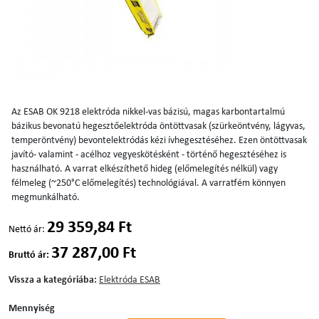
Az ESAB OK 9218 elektróda nikkel-vas bázisú, magas karbontartalmú
bázikus bevonatú hegesztőelektróda öntöttvasak (szürkeöntvény, lágyvas,
temperöntvény) bevontelektródás kézi ívhegesztéséhez. Ezen öntöttvasak
javító- valamint - acélhoz vegyeskötésként - történő hegesztéséhez is
használható. A varrat elkészíthető hideg (előmelegítés nélkül) vagy
félmeleg (~250°C előmelegítés) technológiával. A varratfém könnyen
megmunkálható.
29 359,84 Ft
Nettó ár:
37 287,00 Ft
Bruttó ár:
Vissza a kategóriába:
Elektróda ESAB
Mennyiség