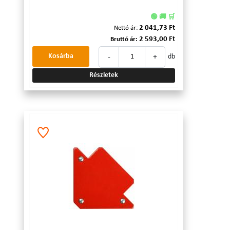
🟢 🚚 🛒
2 041,73 Ft
Nettó ár:
2 593,00 Ft
Bruttó ár:
-
+
Kosárba
db
Részletek