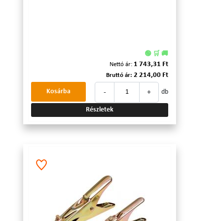
🟢 🛒 🚚
1 743,31 Ft
Nettó ár:
2 214,00 Ft
Bruttó ár:
-
+
Kosárba
db
Részletek