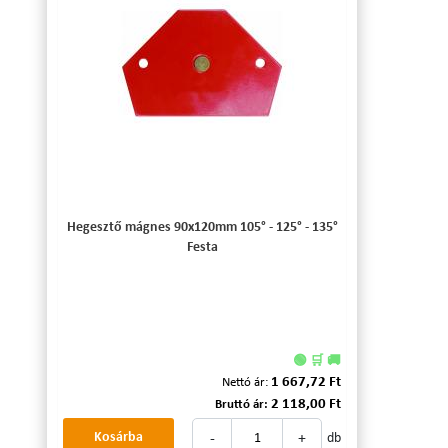
Hegesztő mágnes 90x120mm 105° - 125° - 135°
Festa
🟢 🛒 🚚
1 667,72 Ft
Nettó ár:
2 118,00 Ft
Bruttó ár:
-
+
Kosárba
db