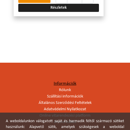
Részletek
Információk
Rólunk
Szállítási információk
Általános Szerződési Feltételek
Adatvédelmi Nyilatkozat
Online vitarendezési platform
A weboldalunkon válogatott saját és harmadik féltől származó sütiket
Online elállás
használunk: Alapvető sütik, amelyek szükségesek a weboldal