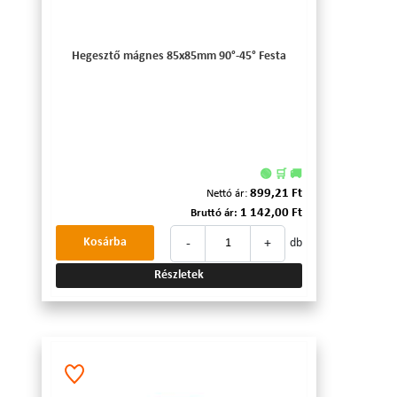
Hegesztő mágnes 85x85mm 90°-45° Festa
🟢 🛒 🚚
899,21 Ft
Nettó ár:
1 142,00 Ft
Bruttó ár:
-
+
Kosárba
db
Részletek