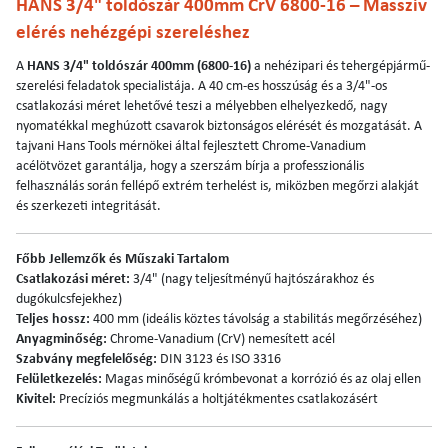
HANS 3/4" toldószár 400mm CrV 6800-16 – Masszív
elérés nehézgépi szereléshez
A
HANS 3/4" toldószár 400mm (6800-16)
a nehézipari és tehergépjármű-
szerelési feladatok specialistája. A 40 cm-es hosszúság és a 3/4"-os
csatlakozási méret lehetővé teszi a mélyebben elhelyezkedő, nagy
nyomatékkal meghúzott csavarok biztonságos elérését és mozgatását. A
tajvani Hans Tools mérnökei által fejlesztett Chrome-Vanadium
acélötvözet garantálja, hogy a szerszám bírja a professzionális
felhasználás során fellépő extrém terhelést is, miközben megőrzi alakját
és szerkezeti integritását.
Főbb Jellemzők és Műszaki Tartalom
Csatlakozási méret:
3/4" (nagy teljesítményű hajtószárakhoz és
dugókulcsfejekhez)
Teljes hossz:
400 mm (ideális köztes távolság a stabilitás megőrzéséhez)
Anyagminőség:
Chrome-Vanadium (CrV) nemesített acél
Szabvány megfelelőség:
DIN 3123 és ISO 3316
Felületkezelés:
Magas minőségű krómbevonat a korrózió és az olaj ellen
Kivitel:
Precíziós megmunkálás a holtjátékmentes csatlakozásért