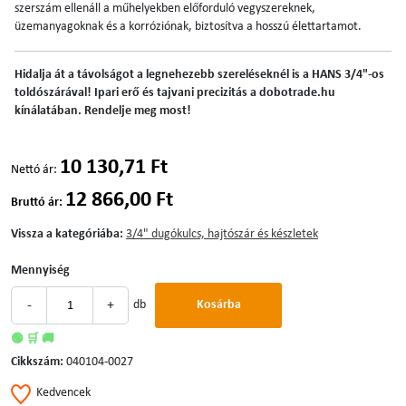
szerszám ellenáll a műhelyekben előforduló vegyszereknek,
üzemanyagoknak és a korróziónak, biztosítva a hosszú élettartamot.
Hidalja át a távolságot a legnehezebb szereléseknél is a HANS 3/4"-os
toldószárával! Ipari erő és tajvani precizitás a dobotrade.hu
kínálatában. Rendelje meg most!
10 130,71 Ft
Nettó ár:
12 866,00 Ft
Bruttó ár:
Vissza a kategóriába:
3/4" dugókulcs, hajtószár és készletek
Mennyiség
-
+
db
Kosárba
🟢 🛒 🚚
Cikkszám:
040104-0027
Kedvencek