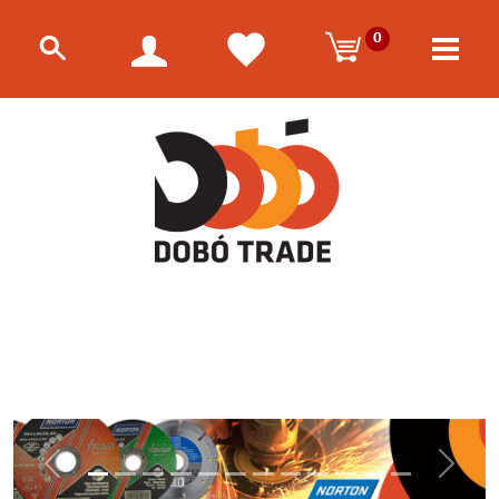
0
Előző
Követk