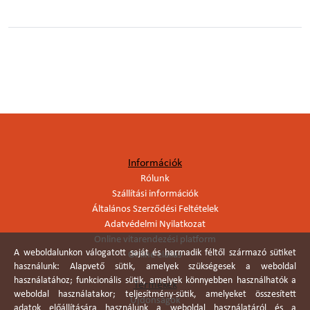
Információk
Rólunk
Szállítási információk
Általános Szerződési Feltételek
Adatvédelmi Nyilatkozat
Online vitarendezési platform
A weboldalunkon válogatott saját és harmadik féltől származó sütiket
Online elállás
használunk: Alapvető sütik, amelyek szükségesek a weboldal
használatához; funkcionális sütik, amelyek könnyebben használhatók a
Termékek
weboldal használatakor; teljesítmény-sütik, amelyeket összesített
Újdonságok
adatok előállítására használunk a weboldal használatáról és a