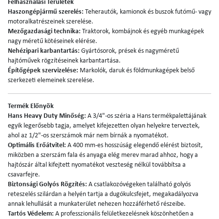
Felhasználási Területek
Haszongépjármű szerelés:
Teherautók, kamionok és buszok futómű- vagy
motoralkatrészeinek szerelése.
Mezőgazdasági technika:
Traktorok, kombájnok és egyéb munkagépek
nagy méretű kötéseinek elérése.
Nehézipari karbantartás:
Gyártósorok, prések és nagyméretű
hajtóművek rögzítéseinek karbantartása.
Építőgépek szervizelése:
Markolók, daruk és földmunkagépek belső
szerkezeti elemeinek szerelése.
Termék Előnyök
Hans Heavy Duty Minőség:
A 3/4"-os széria a Hans termékpalettájának
egyik legerősebb tagja, amelyet kifejezetten olyan helyekre terveztek,
ahol az 1/2"-os szerszámok már nem bírnák a nyomatékot.
Optimális Erőátvitel:
A 400 mm-es hosszúság elegendő elérést biztosít,
miközben a szerszám fala és anyaga elég merev marad ahhoz, hogy a
hajtószár által kifejtett nyomatékot veszteség nélkül továbbítsa a
csavarfejre.
Biztonsági Golyós Rögzítés:
A csatlakozóvégeken található golyós
reteszelés szilárdan a helyén tartja a dugókulcsfejet, megakadályozva
annak lehullását a munkaterület nehezen hozzáférhető részeibe.
Tartós Védelem:
A professzionális felületkezelésnek köszönhetően a