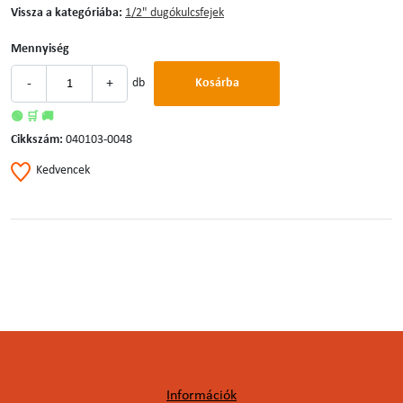
Vissza a kategóriába:
1/2" dugókulcsfejek
Mennyiség
-
+
db
Kosárba
🟢 🛒 🚚
Cikkszám:
040103-0048
Kedvencek
Információk