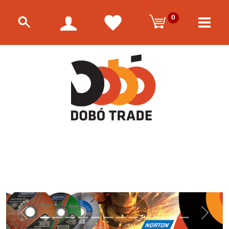
0
Előző
Követk