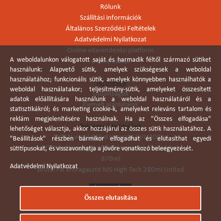
Rólunk
Szállítási információk
Általános Szerződési Feltételek
Adatvédelmi Nyilatkozat
Online vitarendezési platform
A weboldalunkon válogatott saját és harmadik féltől származó sütiket
Online elállás
használunk: Alapvető sütik, amelyek szükségesek a weboldal
használatához; funkcionális sütik, amelyek könnyebben használhatók a
Termékek
weboldal használatakor; teljesítmény-sütik, amelyeket összesített
Újdonságok
adatok előállítására használunk a weboldal használatáról és a
Kiemelt ajánlataink
statisztikákról; és marketing cookie-k, amelyeket releváns tartalom és
reklám megjelenítésére használnak. Ha az "Összes elfogadása"
Népszerű termékek
lehetőséget választja, akkor hozzájárul az összes sütik használatához. A
TYTAN vegyi dübel ragasztó EVI. 300ml
"Beállítások" részben bármikor elfogadhat és elutasíthat egyedi
TYTAN vékonyágyas falazó ragasztó pisztolyhab
sütitípusokat, és visszavonhatja a jövőre vonatkozó beleegyezését.
870ml
Adatvédelmi Nyilatkozat
Brutál Fix erőragasztó MS High Tack 280ml United
Összes elutasítása
Árukereső.hu