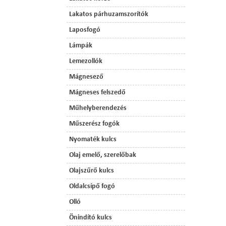
Lakatos párhuzamszorítók
Laposfogó
Lámpák
Lemezollók
Mágnesező
Mágneses felszedő
Műhelyberendezés
Műszerész fogók
Nyomaték kulcs
Olaj emelő, szerelőbak
Olajszűrő kulcs
Oldalcsípő fogó
Olló
Önindító kulcs