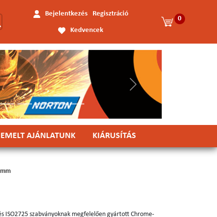
Bejelentkezés
Regisztráció
0
Kedvencek
Következő
IEMELT AJÁNLATUNK
KIÁRUSÍTÁS
76mm
és ISO2725 szabványoknak megfelelően gyártott Chrome-