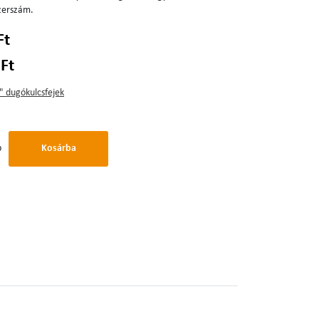
zerszám.
Ft
 Ft
" dugókulcsfejek
b
Kosárba