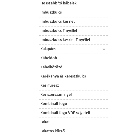
Hosszabbító kábelek
Imbuszkulcs
Imbuszkulcs készlet
Imbuszkulcs T-nyéllel
Imbuszkulcs készlet T-nyéllel
Kalapács
Kábeldob
Kábelkötöző
Kerékanya és keresztkulcs
Kézi fűrész
Kéziszerszám nyél
Kombinált fogó
Kombinált fogó VDE szigetelt
Lakat
Lakatos körző