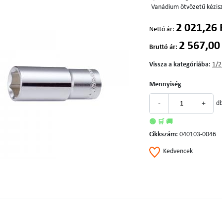
Vanádium ötvözetű kézis
2 021,26 
Nettó ár:
2 567,00
Bruttó ár:
Vissza a kategóriába:
1/2
Mennyiség
-
+
d
🟢 🛒 🚚
Cikkszám:
040103-0046
Kedvencek