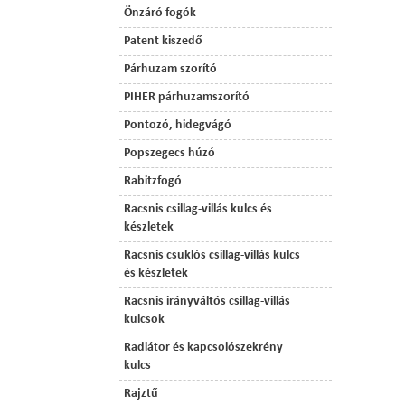
Önzáró fogók
Patent kiszedő
Párhuzam szorító
PIHER párhuzamszorító
Pontozó, hidegvágó
Popszegecs húzó
Rabitzfogó
Racsnis csillag-villás kulcs és
készletek
Racsnis csuklós csillag-villás kulcs
és készletek
Racsnis irányváltós csillag-villás
kulcsok
Radiátor és kapcsolószekrény
kulcs
Rajztű