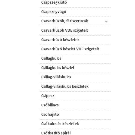
Csapszegkiütő
Csapszegvágó
Csavarhúzók, fázisceruzák
Csavarhúzók VDE szigetelt
Csavarhúzó készletek
Csavarhúzó készlet VDE szigetelt
Csillagkulcs
Csillagkulcs készlet
Csillag-villáskulcs
Csillag-villáskulcs készletek
Csipesz
Csőbilincs
Csőhajlító
Csőkulcs és készletek
Csőtisztító spirál