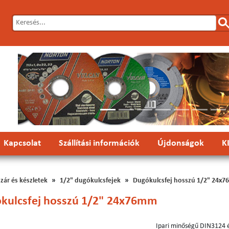
Előző
Kapcsolat
Szállítási információk
Újdonságok
K
zár és készletek
1/2" dugókulcsfejek
Dugókulcsfej hosszú 1/2" 24x
kulcsfej hosszú 1/2" 24x76mm
Ipari minőségű DIN3124 