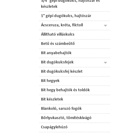
3/4" gépi dugókulcs, hajtószár és
készletek
1" gépi dugókulcs, hajtószár
Ácsceruza, kréta, filctoll
Állítható villáskulcs
Betű és számbeütő
Bit anyabehajtók
Bit dugókulcsfejek
Bit dugókulcsfej készlet
Bit hegyek
Bit hegy behajtók és toldók
Bit készletek
Blankoló, saruzó fogók
Bőrlyukasztó, tömítéskivágó
Csapágylehúzó