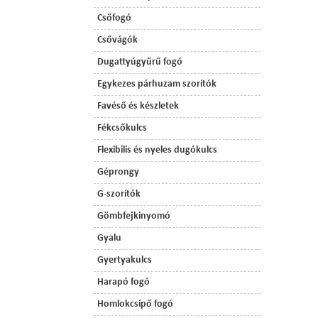
Csőfogó
Csővágók
Dugattyúgyűrű fogó
Egykezes párhuzam szorítók
Favéső és készletek
Fékcsőkulcs
Flexibilis és nyeles dugókulcs
Géprongy
G-szorítók
Gömbfejkinyomó
Gyalu
Gyertyakulcs
Harapó fogó
Homlokcsípő fogó