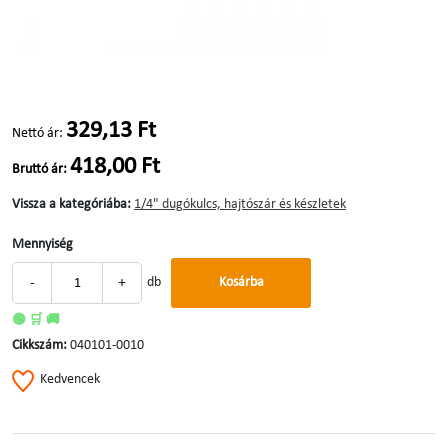
329,13 Ft
Nettó ár:
418,00 Ft
Bruttó ár:
Vissza a kategóriába:
1/4" dugókulcs, hajtószár és készletek
Mennyiség
-
+
db
Kosárba
🟢 🛒 🚚
Cikkszám:
040101-0010
Kedvencek