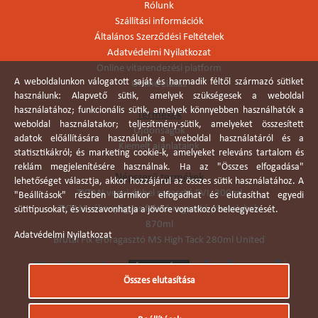
Rólunk
Szállítási információk
Általános Szerződési Feltételek
Adatvédelmi Nyilatkozat
Online vitarendezési platform
A weboldalunkon válogatott saját és harmadik féltől származó sütiket
Online elállás
használunk: Alapvető sütik, amelyek szükségesek a weboldal
használatához; funkcionális sütik, amelyek könnyebben használhatók a
Termékek
weboldal használatakor; teljesítmény-sütik, amelyeket összesített
Újdonságok
adatok előállítására használunk a weboldal használatáról és a
Kiemelt ajánlataink
statisztikákról; és marketing cookie-k, amelyeket releváns tartalom és
reklám megjelenítésére használnak. Ha az "Összes elfogadása"
Népszerű termékek
lehetőséget választja, akkor hozzájárul az összes sütik használatához. A
TYTAN vegyi dübel ragasztó EVI. 300ml
"Beállítások" részben bármikor elfogadhat és elutasíthat egyedi
TYTAN vékonyágyas falazó ragasztó pisztolyhab
sütitípusokat, és visszavonhatja a jövőre vonatkozó beleegyezését.
870ml
Adatvédelmi Nyilatkozat
Brutál Fix erőragasztó MS High Tack 280ml United
Összes elutasítása
Árukereső.hu