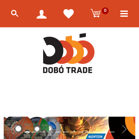
0
Előző
Követke