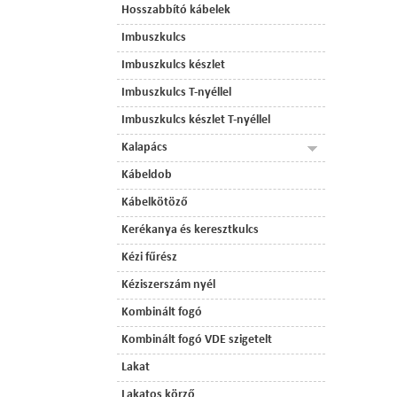
Hosszabbító kábelek
Imbuszkulcs
Imbuszkulcs készlet
Imbuszkulcs T-nyéllel
Imbuszkulcs készlet T-nyéllel
Kalapács
Kábeldob
Kábelkötöző
Kerékanya és keresztkulcs
Kézi fűrész
Kéziszerszám nyél
Kombinált fogó
Kombinált fogó VDE szigetelt
Lakat
Lakatos körző