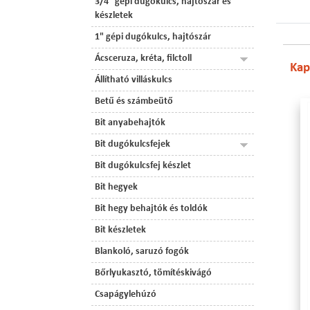
3/4" gépi dugókulcs, hajtószár és
készletek
1" gépi dugókulcs, hajtószár
Ácsceruza, kréta, filctoll
Kap
Állítható villáskulcs
Betű és számbeütő
Bit anyabehajtók
Bit dugókulcsfejek
Bit dugókulcsfej készlet
Bit hegyek
Bit hegy behajtók és toldók
Bit készletek
Blankoló, saruzó fogók
Bőrlyukasztó, tömítéskivágó
Csapágylehúzó