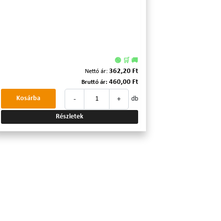
🟢 🛒 🚚
362,20 Ft
Nettó ár:
460,00 Ft
Bruttó ár:
-
+
Kosárba
db
Részletek