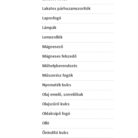
Lakatos párhuzamszorítók
Laposfogó
Lámpák
Lemezollók
Mágnesező
Mágneses felszedő
Műhelyberendezés
Műszerész fogók
Nyomaték kulcs
Olaj emelő, szerelőbak
Olajszűrő kulcs
Oldalcsípő fogó
Olló
Önindító kulcs