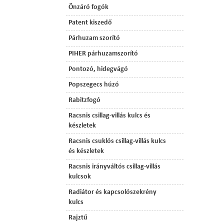
Önzáró fogók
Patent kiszedő
Párhuzam szorító
PIHER párhuzamszorító
Pontozó, hidegvágó
Popszegecs húzó
Rabitzfogó
Racsnis csillag-villás kulcs és
készletek
Racsnis csuklós csillag-villás kulcs
és készletek
Racsnis irányváltós csillag-villás
kulcsok
Radiátor és kapcsolószekrény
kulcs
Rajztű