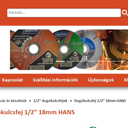
Előző
Kapcsolat
Szállítási információk
Újdonságok
K
zár és készletek
1/2" dugókulcsfejek
Dugókulcsfej 1/2" 18mm HANS
kulcsfej 1/2" 18mm HANS