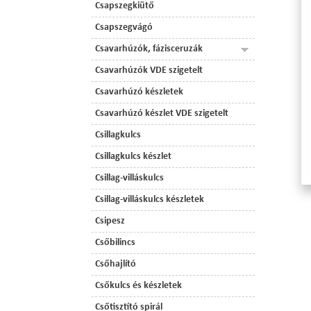
Csapszegkiütő
Csapszegvágó
Csavarhúzók, fázisceruzák
Csavarhúzók VDE szigetelt
Csavarhúzó készletek
Csavarhúzó készlet VDE szigetelt
Csillagkulcs
Csillagkulcs készlet
Csillag-villáskulcs
Csillag-villáskulcs készletek
Csipesz
Csőbilincs
Csőhajlító
Csőkulcs és készletek
Csőtisztító spirál