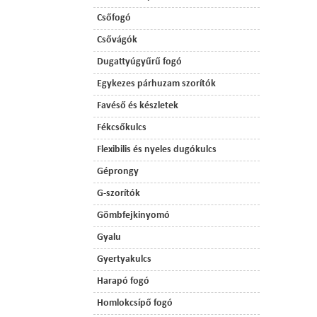
Csőfogó
Csővágók
Dugattyúgyűrű fogó
Egykezes párhuzam szorítók
Favéső és készletek
Fékcsőkulcs
Flexibilis és nyeles dugókulcs
Géprongy
G-szorítók
Gömbfejkinyomó
Gyalu
Gyertyakulcs
Harapó fogó
Homlokcsípő fogó