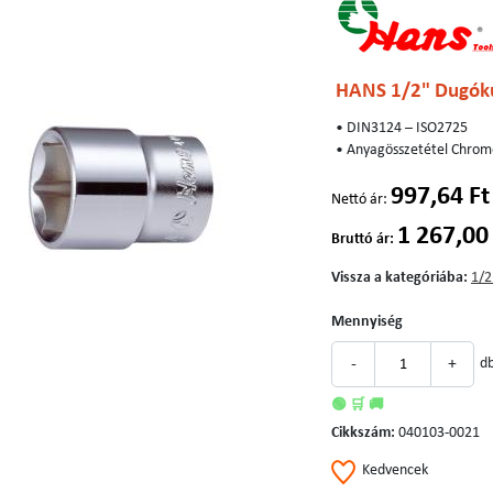
HANS 1/2" Dugóku
• DIN3124 – ISO2725
• Anyagösszetétel Chro
997,64 Ft
Nettó ár:
1 267,00
Bruttó ár:
Vissza a kategóriába:
1/2
Mennyiség
-
+
d
🟢 🛒 🚚
Cikkszám:
040103-0021
Kedvencek