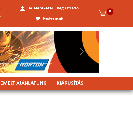
Bejelentkezés
Regisztráció
0
Kedvencek
Következő
IEMELT AJÁNLATUNK
KIÁRUSÍTÁS