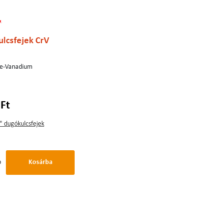
lcsfejek CrV
me-Vanadium
 Ft
" dugókulcsfejek
b
Kosárba