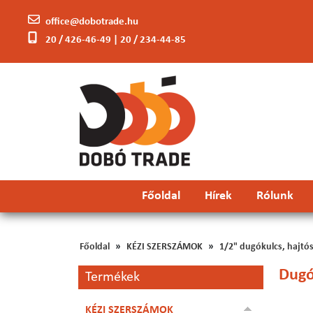
office@dobotrade.hu
20 / 426-46-49 | 20 / 234-44-85
Főoldal
Hírek
Rólunk
Főoldal
KÉZI SZERSZÁMOK
1/2" dugókulcs, hajtós
Dugó
Termékek
KÉZI SZERSZÁMOK