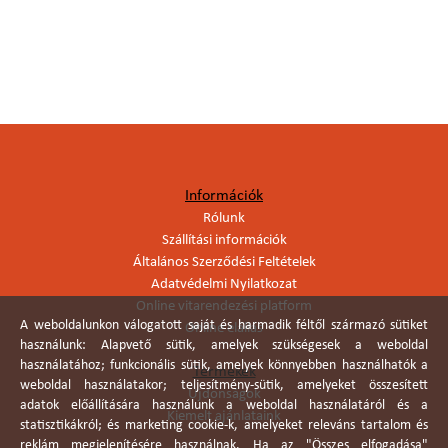
Információk
Rólunk
Szállítási információk
Általános Szerződési Feltételek
Adatvédelmi Nyilatkozat
Online vitarendezési platform
A weboldalunkon válogatott saját és harmadik féltől származó sütiket
Online elállás
használunk: Alapvető sütik, amelyek szükségesek a weboldal
használatához; funkcionális sütik, amelyek könnyebben használhatók a
Termékek
weboldal használatakor; teljesítmény-sütik, amelyeket összesített
Újdonságok
adatok előállítására használunk a weboldal használatáról és a
Kiemelt ajánlataink
statisztikákról; és marketing cookie-k, amelyeket releváns tartalom és
reklám megjelenítésére használnak. Ha az "Összes elfogadása"