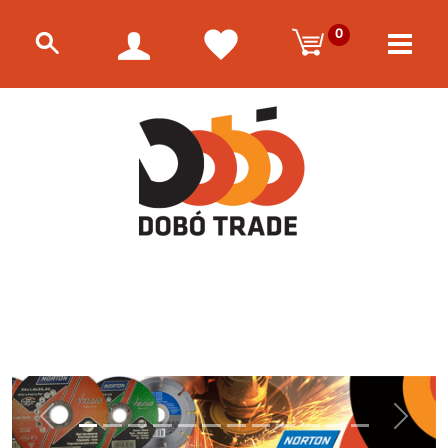
0
Előző
Követke