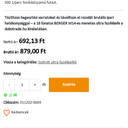
500 1/perc fordulatszámú futást.
Tisztítson hegesztési varratokat és távolítson el rozsdát brutális ipari
hatékonysággal – a 16 fonatos BERGER M14-es menetes ultra fazékkefe a
dobotrade.hu kínálatában.
692,13 Ft
Nettó ár:
879,00 Ft
Bruttó ár:
Vissza a kategóriába:
Sodrott ultra fazékkefék
Mennyiség
-
+
db
Kosárba
🟢 🛒 🚚
Cikkszám:
011202-0009
Kedvencek