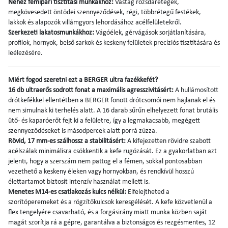
Nehéz fémipari tisztítási munkákhoz:
Vastag rozsdarétegek,
megkövesedett öntödei szennyeződések, régi, többrétegű festékek,
lakkok és alapozók villámgyors lehordásához acélfelületekről.
Szerkezeti lakatosmunkákhoz:
Vágóélek, gérvágások sorjátlanítására,
profilok, hornyok, belső sarkok és keskeny felületek precíziós tisztítására és
leélezésére.
Miért fogod szeretni ezt a BERGER ultra fazékkefét?
16 db ultraerős sodrott fonat a maximális agresszivitásért:
A hullámosított
drótkefékkel ellentétben a BERGER fonott drótcsomói nem hajlanak el és
nem simulnak ki terhelés alatt. A 16 darab sűrűn elhelyezett fonat brutális
ütő- és kaparóerőt fejt ki a felületre, így a legmakacsabb, megégett
szennyeződéseket is másodpercek alatt porrá zúzza.
Rövid, 17 mm-es szálhossz a stabilitásért:
A kifejezetten rövidre szabott
acélszálak minimálisra csökkentik a kefe rugózását. Ez a gyakorlatban azt
jelenti, hogy a szerszám nem pattog el a fémen, sokkal pontosabban
vezethető a keskeny éleken vagy hornyokban, és rendkívül hosszú
élettartamot biztosít intenzív használat mellett is.
Menetes M14-es csatlakozás kulcs nélkül:
Elfelejtheted a
szorítóperemeket és a rögzítőkulcsok keresgélését. A kefe közvetlenül a
flex tengelyére csavarható, és a forgásirány miatt munka közben saját
magát szorítja rá a gépre, garantálva a biztonságos és rezgésmentes, 12