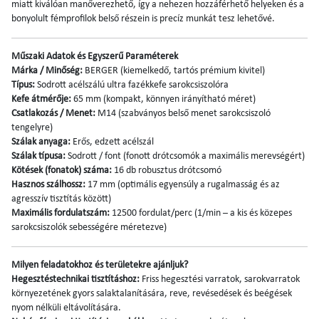
miatt kiválóan manőverezhető, így a nehezen hozzáférhető helyeken és a
bonyolult fémprofilok belső részein is precíz munkát tesz lehetővé.
Műszaki Adatok és Egyszerű Paraméterek
Márka / Minőség:
BERGER (kiemelkedő, tartós prémium kivitel)
Típus:
Sodrott acélszálú ultra fazékkefe sarokcsiszolóra
Kefe átmérője:
65 mm (kompakt, könnyen irányítható méret)
Csatlakozás / Menet:
M14 (szabványos belső menet sarokcsiszoló
tengelyre)
Szálak anyaga:
Erős, edzett acélszál
Szálak típusa:
Sodrott / font (fonott drótcsomók a maximális merevségért)
Kötések (fonatok) száma:
16 db robusztus drótcsomó
Hasznos szálhossz:
17 mm (optimális egyensúly a rugalmasság és az
agresszív tisztítás között)
Maximális fordulatszám:
12500 fordulat/perc (1/min – a kis és közepes
sarokcsiszolók sebességére méretezve)
Milyen feladatokhoz és területekre ajánljuk?
Hegesztéstechnikai tisztításhoz:
Friss hegesztési varratok, sarokvarratok
környezetének gyors salaktalanítására, reve, revésedések és beégések
nyom nélküli eltávolítására.