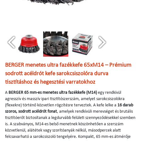
BERGER menetes ultra fazékkefe 65xM14 – Prémium
sodrott acéldrót kefe sarokcsiszolóra durva
tisztításhoz és hegesztési varratokhoz
A
BERGER 65 mm-es menetes ultra fazékkefe (M14)
egy rendkívül
agresszív és masszív ipari tisztítószerszám, amelyet sarokcsiszolókra
(flexekre) történő közvetlen rögzítésre terveztek. A kefe lelke a
16 darab
szoros, sodrott acéldrót fonat
, amelyek rendkívüli merevséget és brutális
tisztítóerőt biztosítanak a legdurvább felületi szennyeződésekkel szemben
is. A szabványos, M14-es belső menetnek köszönhetően a szerszám
közvetlenül, alátétek vagy szorítóanyák nélkül, másodpercek alatt
felcsavarható a sarokcsiszoló tengelyére. Kompakt, 65 mm-es átmérője