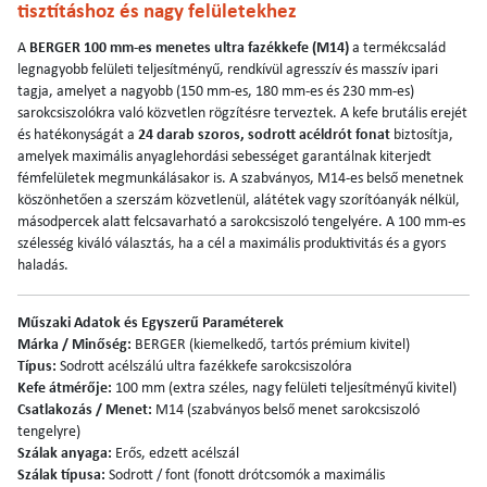
tisztításhoz és nagy felületekhez
A
BERGER 100 mm-es menetes ultra fazékkefe (M14)
a termékcsalád
legnagyobb felületi teljesítményű, rendkívül agresszív és masszív ipari
tagja, amelyet a nagyobb (150 mm-es, 180 mm-es és 230 mm-es)
sarokcsiszolókra való közvetlen rögzítésre terveztek. A kefe brutális erejét
és hatékonyságát a
24 darab szoros, sodrott acéldrót fonat
biztosítja,
amelyek maximális anyaglehordási sebességet garantálnak kiterjedt
fémfelületek megmunkálásakor is. A szabványos, M14-es belső menetnek
köszönhetően a szerszám közvetlenül, alátétek vagy szorítóanyák nélkül,
másodpercek alatt felcsavarható a sarokcsiszoló tengelyére. A 100 mm-es
szélesség kiváló választás, ha a cél a maximális produktivitás és a gyors
haladás.
Műszaki Adatok és Egyszerű Paraméterek
Márka / Minőség:
BERGER (kiemelkedő, tartós prémium kivitel)
Típus:
Sodrott acélszálú ultra fazékkefe sarokcsiszolóra
Kefe átmérője:
100 mm (extra széles, nagy felületi teljesítményű kivitel)
Csatlakozás / Menet:
M14 (szabványos belső menet sarokcsiszoló
tengelyre)
Szálak anyaga:
Erős, edzett acélszál
Szálak típusa:
Sodrott / font (fonott drótcsomók a maximális