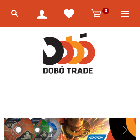
0
Előző
Követk