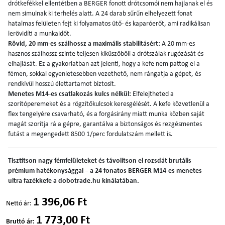
drótkefékkel ellentétben a BERGER fonott drótcsomói nem hajlanak el és
nem simulnak ki terhelés alatt. A 24 darab sűrűn elhelyezett fonat
hatalmas felületen fejt ki folyamatos ütő- és kaparóerőt, ami radikálisan
lerövidíti a munkaidőt.
Rövid, 20 mm-es szálhossz a maximális stabilitásért:
A 20 mm-es
hasznos szálhossz szinte teljesen kiküszöböli a drótszálak rugózását és
elhajlását. Ez a gyakorlatban azt jelenti, hogy a kefe nem pattog el a
fémen, sokkal egyenletesebben vezethető, nem rángatja a gépet, és
rendkívül hosszú élettartamot biztosít.
Menetes M14-es csatlakozás kulcs nélkül:
Elfelejtheted a
szorítóperemeket és a rögzítőkulcsok keresgélését. A kefe közvetlenül a
flex tengelyére csavarható, és a forgásirány miatt munka közben saját
magát szorítja rá a gépre, garantálva a biztonságos és rezgésmentes
futást a megengedett 8500 1/perc fordulatszám mellett is.
Tisztítson nagy fémfelületeket és távolítson el rozsdát brutális
prémium hatékonysággal – a 24 fonatos BERGER M14-es menetes
ultra fazékkefe a dobotrade.hu kínálatában.
1 396,06 Ft
Nettó ár:
1 773,00 Ft
Bruttó ár: