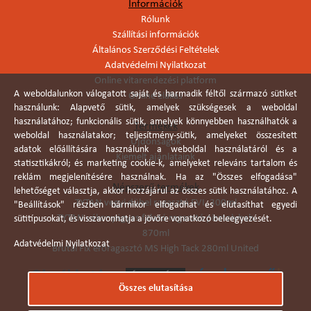
Információk
Rólunk
Szállítási információk
Általános Szerződési Feltételek
Adatvédelmi Nyilatkozat
Online vitarendezési platform
A weboldalunkon válogatott saját és harmadik féltől származó sütiket
Online elállás
használunk: Alapvető sütik, amelyek szükségesek a weboldal
használatához; funkcionális sütik, amelyek könnyebben használhatók a
Termékek
weboldal használatakor; teljesítmény-sütik, amelyeket összesített
Újdonságok
adatok előállítására használunk a weboldal használatáról és a
Kiemelt ajánlataink
statisztikákról; és marketing cookie-k, amelyeket releváns tartalom és
reklám megjelenítésére használnak. Ha az "Összes elfogadása"
Népszerű termékek
lehetőséget választja, akkor hozzájárul az összes sütik használatához. A
TYTAN vegyi dübel ragasztó EVI. 300ml
"Beállítások" részben bármikor elfogadhat és elutasíthat egyedi
TYTAN vékonyágyas falazó ragasztó pisztolyhab
sütitípusokat, és visszavonhatja a jövőre vonatkozó beleegyezését.
870ml
Adatvédelmi Nyilatkozat
Brutál Fix erőragasztó MS High Tack 280ml United
Összes elutasítása
Árukereső.hu