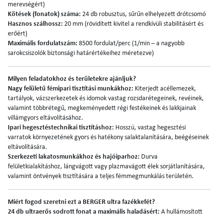
merevségért)
Kötések (fonatok) száma:
24 db robusztus, sűrűn elhelyezett drótcsomó
Hasznos szálhossz:
20 mm (rövidített kivitel a rendkívüli stabilitásért és
erőért)
Maximális fordulatszám:
8500 fordulat/perc (1/min – a nagyobb
sarokcsiszolók biztonsági határértékeihez méretezve)
Milyen feladatokhoz és területekre ajánljuk?
Nagy felületű fémipari tisztítási munkákhoz:
Kiterjedt acéllemezek,
tartályok, vázszerkezetek és idomok vastag rozsdarétegeinek, revéinek,
valamint többrétegű, megkeményedett régi festékeinek és lakkjainak
villámgyors eltávolításához.
Ipari hegesztéstechnikai tisztításhoz:
Hosszú, vastag hegesztési
varratok környezetének gyors és hatékony salaktalanítására, beégéseinek
eltávolítására.
Szerkezeti lakatosmunkákhoz és hajóiparhoz:
Durva
felületkialakításhoz, lángvágott vagy plazmavágott élek sorjátlanítására,
valamint öntvények tisztítására a teljes fémmegmunkálás területén.
Miért fogod szeretni ezt a BERGER ultra fazékkefét?
24 db ultraerős sodrott fonat a maximális haladásért:
A hullámosított