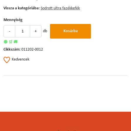
Vissza a kategóriába:
Sodrott ultra fazékkefék
Mennyiség
-
+
db
Kosárba
🟢 🛒 🚚
Cikkszám:
011202-0012
Kedvencek