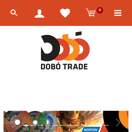
0
Előző
Követk