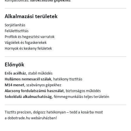
Kompatibilitás:
sarokcsiszoló gépekhez
Alkalmazási területek
Sorjátlanítás
Felülettisztítás
Profilok és hegesztési varratok
Vágóélek és fogaskerekek
Hornyok és keskeny felületek
Előnyök
Erős acélház
, stabil működés
Hullámos nemesacél szálak
, hatékony tisztítás
M14 menet
, szabványos gépekhez
Alacsony fordulatszámú használat
, biztonságos működés
Sokoldalú alkalmazhatóság
, fémmegmunkálás teljes területén
Tisztíts precízen, dolgozz hatékonyan – tedd a kosárba most
a dobotrade.hu webáruházban!