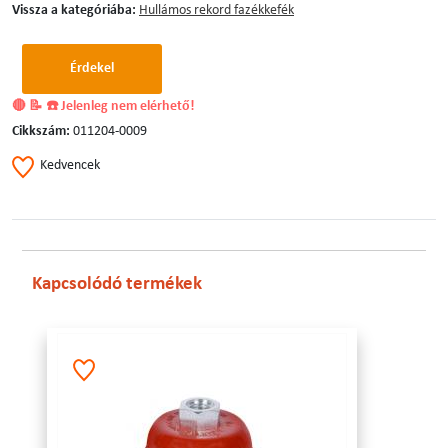
Vissza a kategóriába:
Hullámos rekord fazékkefék
Érdekel
🔴 📝 ☎️ Jelenleg nem elérhető!
Cikkszám:
011204-0009
Kedvencek
Kapcsolódó termékek