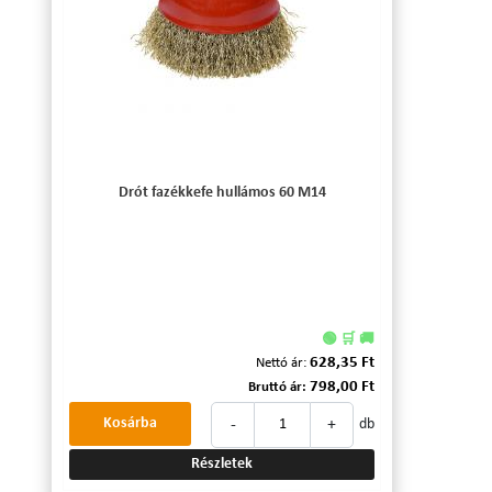
Drót fazékkefe hullámos 60 M14
🟢 🛒 🚚
628,35 Ft
Nettó ár:
798,00 Ft
Bruttó ár:
-
+
Kosárba
db
Részletek