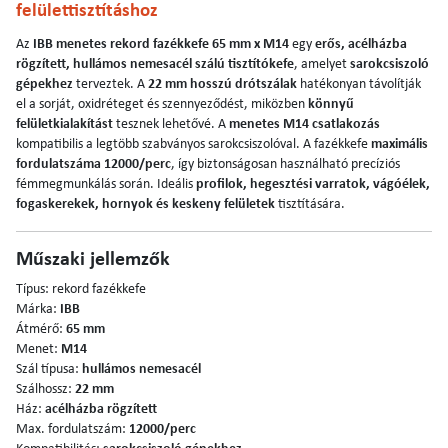
felülettisztításhoz
Az
IBB menetes rekord fazékkefe 65 mm x M14
egy
erős, acélházba
rögzített, hullámos nemesacél szálú tisztítókefe
, amelyet
sarokcsiszoló
gépekhez
terveztek. A
22 mm hosszú drótszálak
hatékonyan távolítják
el a sorját, oxidréteget és szennyeződést, miközben
könnyű
felületkialakítást
tesznek lehetővé. A
menetes M14 csatlakozás
kompatibilis a legtöbb szabványos sarokcsiszolóval. A fazékkefe
maximális
fordulatszáma 12000/perc
, így biztonságosan használható precíziós
fémmegmunkálás során. Ideális
profilok, hegesztési varratok, vágóélek,
fogaskerekek, hornyok és keskeny felületek
tisztítására.
Műszaki jellemzők
Típus: rekord fazékkefe
Márka:
IBB
Átmérő:
65 mm
Menet:
M14
Szál típusa:
hullámos nemesacél
Szálhossz:
22 mm
Ház:
acélházba rögzített
Max. fordulatszám:
12000/perc