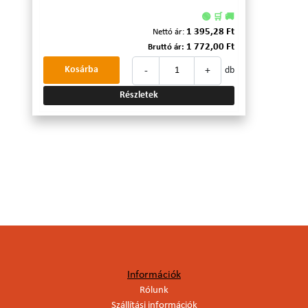
🟢 🛒 🚚
1 395,28 Ft
Nettó ár:
1 772,00 Ft
Bruttó ár:
-
+
Kosárba
db
Részletek
Információk
Rólunk
Szállítási információk