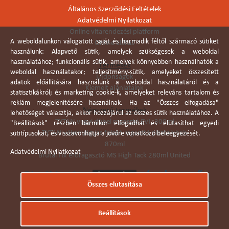
Általános Szerződési Feltételek
Adatvédelmi Nyilatkozat
Online vitarendezési platform
A weboldalunkon válogatott saját és harmadik féltől származó sütiket
Online elállás
használunk: Alapvető sütik, amelyek szükségesek a weboldal
használatához; funkcionális sütik, amelyek könnyebben használhatók a
Termékek
weboldal használatakor; teljesítmény-sütik, amelyeket összesített
Újdonságok
adatok előállítására használunk a weboldal használatáról és a
Kiemelt ajánlataink
statisztikákról; és marketing cookie-k, amelyeket releváns tartalom és
reklám megjelenítésére használnak. Ha az "Összes elfogadása"
Népszerű termékek
lehetőséget választja, akkor hozzájárul az összes sütik használatához. A
TYTAN vegyi dübel ragasztó EVI. 300ml
"Beállítások" részben bármikor elfogadhat és elutasíthat egyedi
TYTAN vékonyágyas falazó ragasztó pisztolyhab
sütitípusokat, és visszavonhatja a jövőre vonatkozó beleegyezését.
870ml
Adatvédelmi Nyilatkozat
Brutál Fix erőragasztó MS High Tack 280ml United
Összes elutasítása
Árukereső.hu
Beállítások