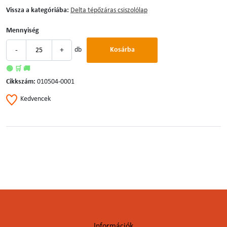
Vissza a kategóriába:
Delta tépőzáras csiszolólap
Mennyiség
-
+
db
Kosárba
🟢 🛒 🚚
Cikkszám:
010504-0001
Kedvencek
Információk