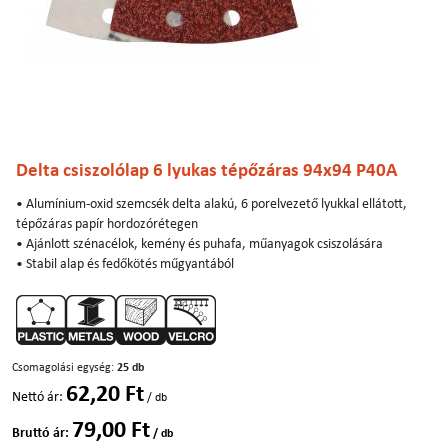
Delta csiszolólap 6 lyukas tépőzáras 94x94 P40A
• Alumínium-oxid szemcsék delta alakú, 6 porelvezető lyukkal ellátott,
tépőzáras papír hordozórétegen
• Ajánlott szénacélok, kemény és puhafa, műanyagok csiszolására
• Stabil alap és fedőkötés műgyantából
Csomagolási egység:
25 db
62,20 Ft
Nettó ár:
/ db
79,00 Ft
Bruttó ár:
/ db