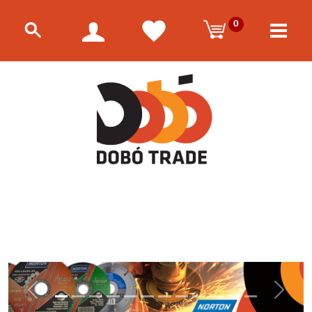
0
Előző
Követk