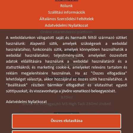
Rólunk
Szállítási információk
Általános Szerződési Feltételek
Adatvédelmi Nyilatkozat
Online vitarendezési platform
A weboldalunkon válogatott saját és harmadik féltől származó sütiket
Online elállás
használunk: Alapvető sütik, amelyek szükségesek a weboldal
használatához; funkcionális sütik, amelyek könnyebben használhatók a
Termékek
weboldal használatakor; teljesítmény-sütik, amelyeket összesített
Újdonságok
adatok előállítására használunk a weboldal használatáról és a
Kiemelt ajánlataink
statisztikákról; és marketing cookie-k, amelyeket releváns tartalom és
reklám megjelenítésére használnak. Ha az "Összes elfogadása"
Népszerű termékek
lehetőséget választja, akkor hozzájárul az összes sütik használatához. A
TYTAN vegyi dübel ragasztó EVI. 300ml
"Beállítások" részben bármikor elfogadhat és elutasíthat egyedi
TYTAN vékonyágyas falazó ragasztó pisztolyhab
sütitípusokat, és visszavonhatja a jövőre vonatkozó beleegyezését.
870ml
Adatvédelmi Nyilatkozat
Brutál Fix erőragasztó MS High Tack 280ml United
Összes elutasítása
Árukereső.hu