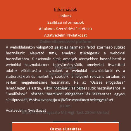
Információk
Rólunk
Szállítási információk
Általános Szerződési Feltételek
Adatvédelmi Nyilatkozat
Online vitarendezési platform
A weboldalunkon válogatott saját és harmadik féltől származó sütiket
Online elállás
használunk: Alapvető sütik, amelyek szükségesek a weboldal
használatához; funkcionális sütik, amelyek könnyebben használhatók a
Termékek
weboldal használatakor; teljesítmény-sütik, amelyeket összesített
Újdonságok
adatok előállítására használunk a weboldal használatáról és a
Kiemelt ajánlataink
statisztikákról; és marketing cookie-k, amelyeket releváns tartalom és
reklám megjelenítésére használnak. Ha az "Összes elfogadása"
Népszerű termékek
lehetőséget választja, akkor hozzájárul az összes sütik használatához. A
TYTAN vegyi dübel ragasztó EVI. 300ml
"Beállítások" részben bármikor elfogadhat és elutasíthat egyedi
TYTAN vékonyágyas falazó ragasztó pisztolyhab
sütitípusokat, és visszavonhatja a jövőre vonatkozó beleegyezését.
870ml
Adatvédelmi Nyilatkozat
Brutál Fix erőragasztó MS High Tack 280ml United
Összes elutasítása