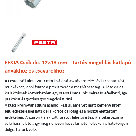
FESTA Csőkulcs 12×13 mm – Tartós megoldás hatlapú
anyákhoz és csavarokhoz
A
Festa csőkulcs 12×13 mm
kiváló választás szerelési és karbantartási
munkákhoz, ahol fontos a precizitás és a megbízhatóság. A kétoldalas
kialakításnak köszönhetően egy szerszámmal két méret is lefedhető, így
praktikus és gazdaságos megoldást kínál.
A kulcs
króm-vanádium acélból
készül, amelyet
matt kemény króm
felületkezeléssel
láttak el a korrózióállóság és a hosszú élettartam
érdekében. A száron kialakított furatok lehetővé teszik a tekerőszárral
való használatot, így még nehezen hozzáférhető helyeken is hatékonyan
dolgozhatunk vele.