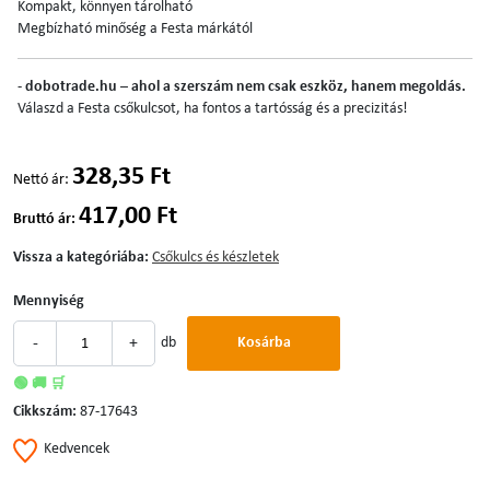
Kompakt, könnyen tárolható
Megbízható minőség a Festa márkától
-
dobotrade.hu – ahol a szerszám nem csak eszköz, hanem megoldás.
Válaszd a Festa csőkulcsot, ha fontos a tartósság és a precizitás!
328,35 Ft
Nettó ár:
417,00 Ft
Bruttó ár:
Vissza a kategóriába:
Csőkulcs és készletek
Mennyiség
-
+
db
Kosárba
🟢 🚚 🛒
Cikkszám:
87-17643
Kedvencek