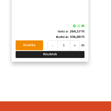
🟢 🛒 🚚
264,57 Ft
Nettó ár:
336,00 Ft
Bruttó ár:
-
+
Kosárba
db
Részletek