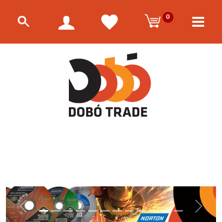
0
Előző
Követk