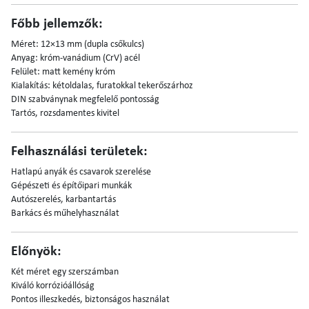
Főbb jellemzők:
Méret: 12×13 mm (dupla csőkulcs)
Anyag: króm-vanádium (CrV) acél
Felület: matt kemény króm
Kialakítás: kétoldalas, furatokkal tekerőszárhoz
DIN szabványnak megfelelő pontosság
Tartós, rozsdamentes kivitel
Felhasználási területek:
Hatlapú anyák és csavarok szerelése
Gépészeti és építőipari munkák
Autószerelés, karbantartás
Barkács és műhelyhasználat
Előnyök:
Két méret egy szerszámban
Kiváló korrózióállóság
Pontos illeszkedés, biztonságos használat