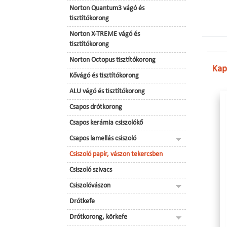
Norton Quantum3 vágó és
tisztítókorong
Norton X-TREME vágó és
tisztítókorong
Norton Octopus tisztítókorong
Kap
Kővágó és tisztítókorong
ALU vágó és tisztítókorong
Csapos drótkorong
Csapos kerámia csiszolókő
Csapos lamellás csiszoló
Csiszoló papír, vászon tekercsben
Csiszoló szivacs
Csiszolóvászon
Drótkefe
Drótkorong, körkefe