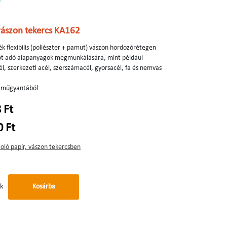
ászon tekercs KA162
 flexibilis (poliészter + pamut) vászon hordozórétegen
sot adó alapanyagok megmunkálására, mint például
él, szerkezeti acél, szerszámacél, gyorsacél, fa és nemvas
és műgyantából
 Ft
0 Ft
zoló papír, vászon tekercsben
k
Kosárba