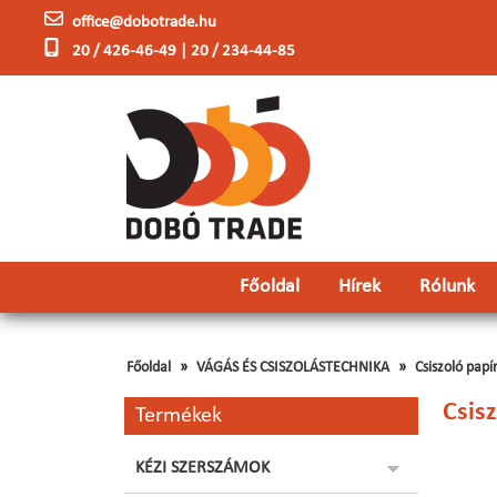
office@dobotrade.hu
20 / 426-46-49 | 20 / 234-44-85
Főoldal
Hírek
Rólunk
Főoldal
VÁGÁS ÉS CSISZOLÁSTECHNIKA
Csiszoló papí
Csis
Termékek
KÉZI SZERSZÁMOK