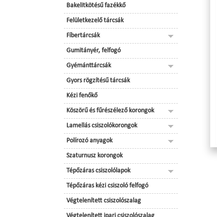
Bakelitkötésű fazékkő
Felületkezelő tárcsák
Fíbertárcsák
Gumitányér, felfogó
Gyémánttárcsák
Gyors rögzítésű tárcsák
Kézi fenőkő
Köszörű és fűrészélező korongok
Lamellás csiszolókorongok
Polírozó anyagok
Szaturnusz korongok
Tépőzáras csiszolólapok
Tépőzáras kézi csiszoló felfogó
Végtelenített csiszolószalag
Végtelenített ipari csiszolószalag