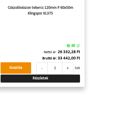
Csiszolóvászon tekercs 120mm P 60x50m
Klingspor KL375
🟢 🚚 🛒
26 332,28 Ft
Nettó ár:
33 442,00 Ft
Bruttó ár:
-
+
Kosárba
tek
Részletek