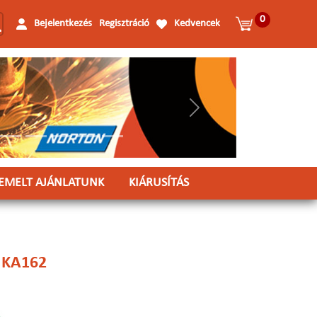
0
Bejelentkezés
Regisztráció
Kedvencek
Következő
IEMELT AJÁNLATUNK
KIÁRUSÍTÁS
 KA162