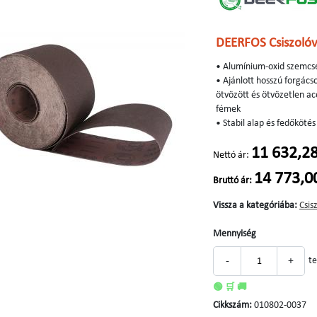
DEERFOS Csiszolóv
• Alumínium-oxid szemcsék
• Ajánlott hosszú forgác
ötvözött és ötvözetlen ac
fémek
• Stabil alap és fedőköt
11 632,28
Nettó ár:
14 773,0
Bruttó ár:
Vissza a kategóriába:
Csis
Mennyiség
-
+
te
🟢 🛒 🚚
Cikkszám:
010802-0037