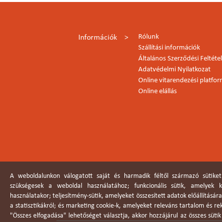
Rólunk
Információk
Szállítási információk
Általános Szerződési Feltéte
Adatvédelmi Nyilatkozat
Online vitarendezési platfo
Online elállás
A weboldalunkon válogatott saját és harmadik féltől származó sütiket
szükségesek a weboldal használatához; funkcionális sütik, amelyek
használatakor; teljesítmény-sütik, amelyeket összesített adatok előállításár
a statisztikákról; és marketing cookie-k, amelyeket releváns tartalom és r
"Összes elfogadása" lehetőséget választja, akkor hozzájárul az összes süti