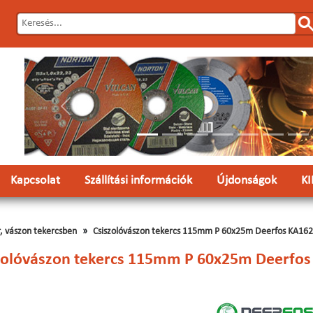
Előző
Kapcsolat
Szállítási információk
Újdonságok
K
r, vászon tekercsben
Csiszolóvászon tekercs 115mm P 60x25m Deerfos KA162
zolóvászon tekercs 115mm P 60x25m Deerfos