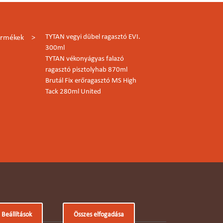
TYTAN vegyi dübel ragasztó EVI.
ermékek
300ml
TYTAN vékonyágyas falazó
ragasztó pisztolyhab 870ml
Brutál Fix erőragasztó MS High
Tack 280ml United
Beállítások
Összes elfogadása