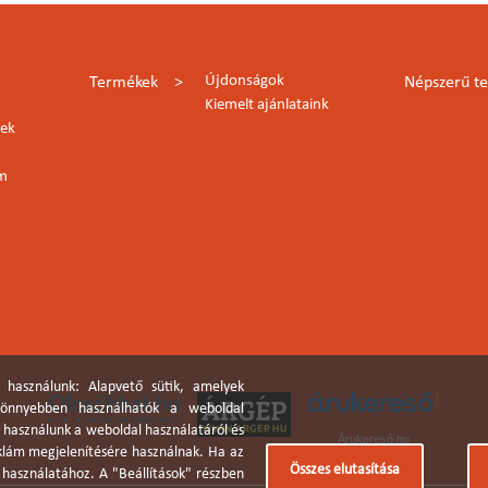
Újdonságok
Termékek
Népszerű t
Kiemelt ajánlataink
lek
rm
 használunk: Alapvető sütik, amelyek
 könnyebben használhatók a weboldal
a használunk a weboldal használatáról és
Árukereső.hu
eklám megjelenítésére használnak. Ha az
Összes elutasítása
k használatához. A "Beállítások" részben