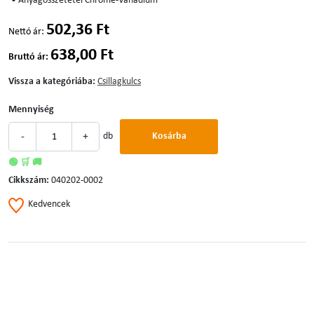
• Anyagösszetétel Chrome-Vanadium
502,36 Ft
Nettó ár:
638,00 Ft
Bruttó ár:
Vissza a kategóriába:
Csillagkulcs
Mennyiség
-
+
db
Kosárba
🟢 🛒 🚚
Cikkszám:
040202-0002
Kedvencek