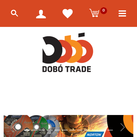
0
Előző
Követk