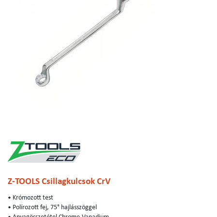
Z-TOOLS Csillagkulcsok CrV
• Krómozott test
• Polírozott fej, 75° hajlásszöggel