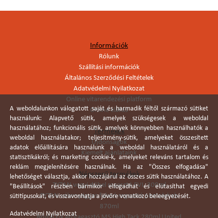
Információk
Rólunk
Szállítási információk
Általános Szerződési Feltételek
Adatvédelmi Nyilatkozat
Online vitarendezési platform
A weboldalunkon válogatott saját és harmadik féltől származó sütiket
Online elállás
használunk: Alapvető sütik, amelyek szükségesek a weboldal
használatához; funkcionális sütik, amelyek könnyebben használhatók a
Termékek
weboldal használatakor; teljesítmény-sütik, amelyeket összesített
Újdonságok
adatok előállítására használunk a weboldal használatáról és a
Kiemelt ajánlataink
statisztikákról; és marketing cookie-k, amelyeket releváns tartalom és
reklám megjelenítésére használnak. Ha az "Összes elfogadása"
Népszerű termékek
lehetőséget választja, akkor hozzájárul az összes sütik használatához. A
TYTAN vegyi dübel ragasztó EVI. 300ml
"Beállítások" részben bármikor elfogadhat és elutasíthat egyedi
TYTAN vékonyágyas falazó ragasztó pisztolyhab
sütitípusokat, és visszavonhatja a jövőre vonatkozó beleegyezését.
870ml
Adatvédelmi Nyilatkozat
Brutál Fix erőragasztó MS High Tack 280ml United