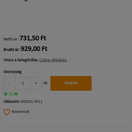
731,50 Ft
Nettó ár:
929,00 Ft
Bruttó ár:
Vissza a kategóriába:
Csillag-villáskulcs
Mennyiség
-
+
db
Kosárba
🟢 🛒 🚚
Cikkszám:
040201-0011
Kedvencek