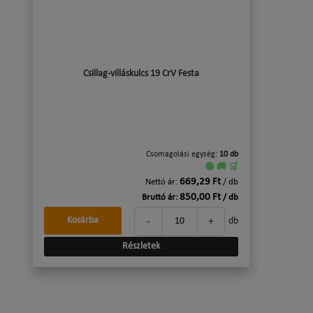
Csillag-villáskulcs 19 CrV Festa
Csomagolási egység:
10 db
🟢 🚚 🛒
669,29 Ft
Nettó ár:
/ db
850,00 Ft
Bruttó ár:
/ db
-
+
Kosárba
db
Részletek