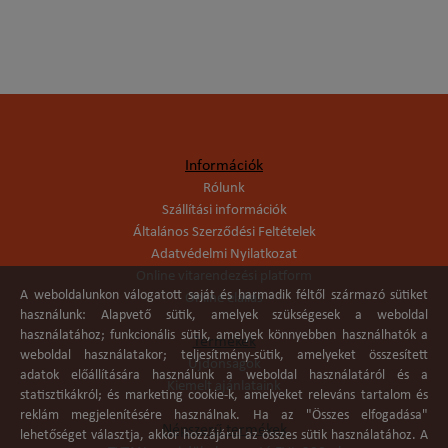
Információk
Rólunk
Szállítási információk
Általános Szerződési Feltételek
Adatvédelmi Nyilatkozat
Online vitarendezési platform
A weboldalunkon válogatott saját és harmadik féltől származó sütiket
Online elállás
használunk: Alapvető sütik, amelyek szükségesek a weboldal
használatához; funkcionális sütik, amelyek könnyebben használhatók a
Termékek
weboldal használatakor; teljesítmény-sütik, amelyeket összesített
Újdonságok
adatok előállítására használunk a weboldal használatáról és a
Kiemelt ajánlataink
statisztikákról; és marketing cookie-k, amelyeket releváns tartalom és
reklám megjelenítésére használnak. Ha az "Összes elfogadása"
Népszerű termékek
lehetőséget választja, akkor hozzájárul az összes sütik használatához. A