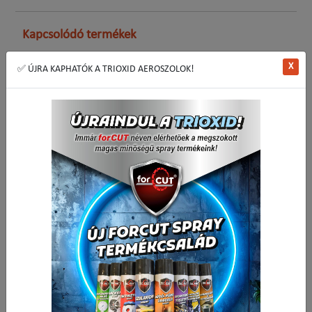
Kapcsolódó termékek
X
✅ ÚJRA KAPHATÓK A TRIOXID AEROSZOLOK!
Csillag-villáskulcs 19 CrV HANS