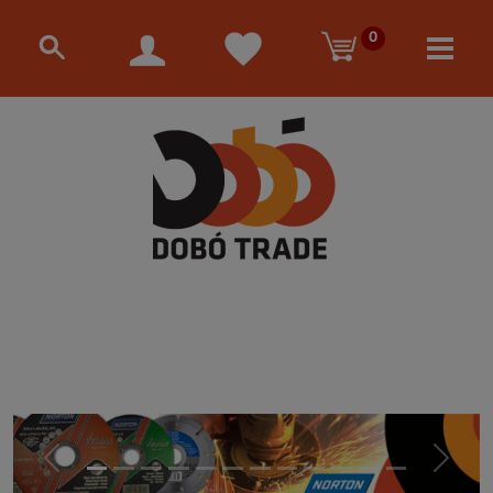
0
Előző
Követke