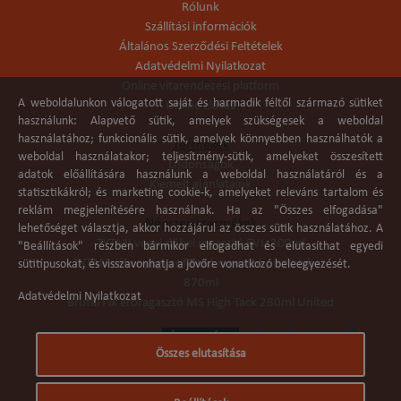
Rólunk
Szállítási információk
Általános Szerződési Feltételek
Adatvédelmi Nyilatkozat
Online vitarendezési platform
A weboldalunkon válogatott saját és harmadik féltől származó sütiket
Online elállás
használunk: Alapvető sütik, amelyek szükségesek a weboldal
használatához; funkcionális sütik, amelyek könnyebben használhatók a
Termékek
weboldal használatakor; teljesítmény-sütik, amelyeket összesített
Újdonságok
adatok előállítására használunk a weboldal használatáról és a
Kiemelt ajánlataink
statisztikákról; és marketing cookie-k, amelyeket releváns tartalom és
reklám megjelenítésére használnak. Ha az "Összes elfogadása"
Népszerű termékek
lehetőséget választja, akkor hozzájárul az összes sütik használatához. A
TYTAN vegyi dübel ragasztó EVI. 300ml
"Beállítások" részben bármikor elfogadhat és elutasíthat egyedi
TYTAN vékonyágyas falazó ragasztó pisztolyhab
sütitípusokat, és visszavonhatja a jövőre vonatkozó beleegyezését.
870ml
Adatvédelmi Nyilatkozat
Brutál Fix erőragasztó MS High Tack 280ml United
Összes elutasítása
Árukereső.hu