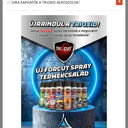
X
✅ ÚJRA KAPHATÓK A TRIOXID AEROSZOLOK!
Csomagolási egység:
10 db
430,71 Ft
Nettó ár:
/ db
547,00 Ft
Bruttó ár:
/ db
Vissza a kategóriába:
Csigafúrók kobaltos
Mennyiség
-
+
db
Kosárba
🟢 🛒 🚚