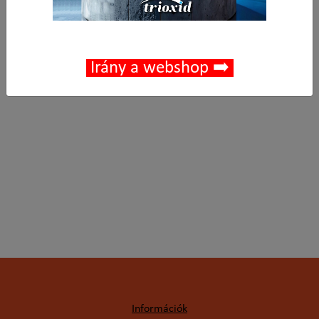
Cikkszám:
030402-0005
Kedvencek
Irány a webshop ➡️
Információk