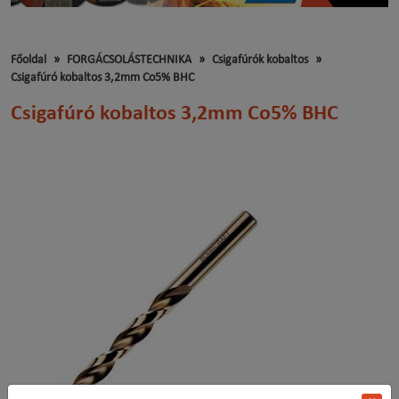
Főoldal
FORGÁCSOLÁSTECHNIKA
Csigafúrók kobaltos
Csigafúró kobaltos 3,2mm Co5% BHC
Csigafúró kobaltos 3,2mm Co5% BHC