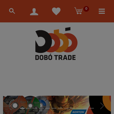
0
Előző
Követke